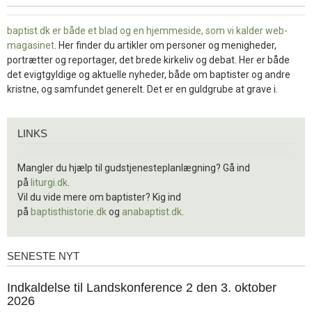
baptist.dk er både et blad og en
hjemmeside, som vi kalder web-
magasinet
. Her finder du artikler om personer og menigheder,
portrætter og reportager, det brede kirkeliv og debat. Her er både
det evigtgyldige og aktuelle nyheder, både om baptister og andre
kristne, og samfundet generelt. Det er en guldgrube at grave i.
Links
LINKS
Mangler du hjælp til gudstjenesteplanlægning? Gå ind
på
liturgi.dk
.
Vil du vide mere om baptister? Kig ind
på
baptisthistorie.dk
og
anabaptist.dk
.
SENESTE NYT
Seneste
nyt
1.
Indkaldelse til Landskonference 2 den 3. oktober
jul.
2026
2026