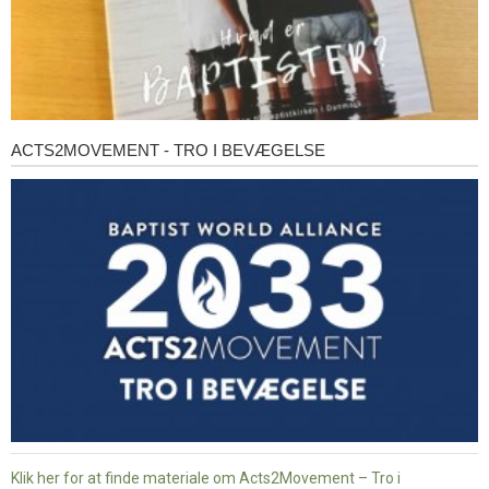
ACTS2MOVEMENT - TRO I BEVÆGELSE
Acts2Movement
-
Tro
i
bevægelse
Klik her for at finde materiale om Acts2Movement – Tro i