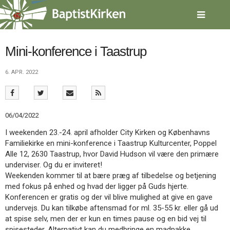
Spring
menu
over
og
gå
Mini-konference i Taastrup
til
indhold
Vend
6. APR. 2022
tilbage
til
forsiden
Gå
1.0:
Forside
06/04/2022
til
2.0:
Nyheder
I weekenden 23.-24. april afholder City Kirken og Københavns
vores
3.0:
Kalender
Familiekirke en mini-konference i Taastrup Kulturcenter, Poppel
guide
4.0:
Inspiration
Alle 12, 2630 Taastrup, hvor David Hudson vil være den primære
for
5.0:
Værktøjskassen
underviser. Og du er inviteret!
tilgængelighed
6.0:
Mission
Weekenden kommer til at bære præg af tilbedelse og betjening
7.0:
Om
med fokus på enhed og hvad der ligger på Guds hjerte.
BaptistKirken
Konferencen er gratis og der vil blive mulighed at give en gave
8.0:
Kontakt
undervejs. Du kan tilkøbe aftensmad for ml. 35-55 kr. eller gå ud
9.0:
Forside
at spise selv, men der er kun en times pause og en bid vej til
10.0:
Nyheder
spisesteder. Alternativt kan du medbringe en madpakke.