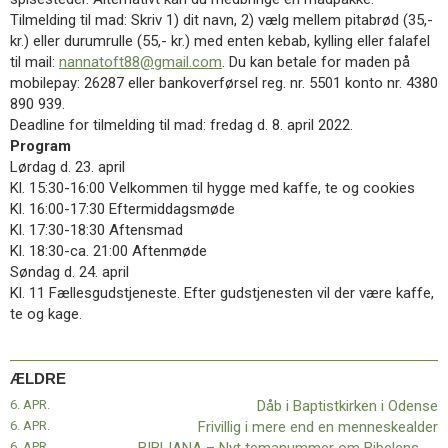
11.0:
Kalender
Tilmelding til mad: Skriv 1) dit navn, 2) vælg mellem pitabrød (35,-
12.0:
Inspiration
kr.) eller durumrulle (55,- kr.) med enten kebab, kylling eller falafel
13.0:
Værktøjskassen
til mail:
nannatoft88@gmail.com
. Du kan betale for maden på
14.0:
Mission
mobilepay: 26287 eller bankoverførsel reg. nr. 5501 konto nr. 4380
15.0:
Om
890 939.
BaptistKirken
Deadline for tilmelding til mad: fredag d. 8. april 2022.
16.0:
Kontakt
Program
Lørdag d. 23. april
Næste
Kl. 15:30-16:00 Velkommen til hygge med kaffe, te og cookies
indlæg:
Kl. 16:00-17:30 Eftermiddagsmøde
Forårskoncert
Kl. 17:30-18:30 Aftensmad
med
Kl. 18:30-ca. 21:00 Aftenmøde
Kristian
Søndag d. 24. april
Lilholt
Kl. 11 Fællesgudstjeneste. Efter gudstjenesten vil der være kaffe,
i
te og kage.
Roskilde
Baptistkirke
Forrige
indlæg:
Dåb
ÆLDRE
i
6. APR.
Dåb i Baptistkirken i Odense
Baptistkirken
6. APR.
Frivillig i mere end en menneskealder
i
6. APR.