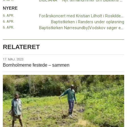
BIBLIANA – Nyt temanummer om Bibelens hemmeligheder og afsløringer
Odense
NYERE
6. APR.
Forårskoncert med Kristian Lilholt i Roskilde Baptistkirke
6. APR.
Baptistkirken i Randers under opløsning
6. APR.
Baptistkirken Nørresundby|Vodskov søger en præst
RELATERET
17.
17. MAJ. 2023
Bornholmerne festede – sammen
maj.
2023