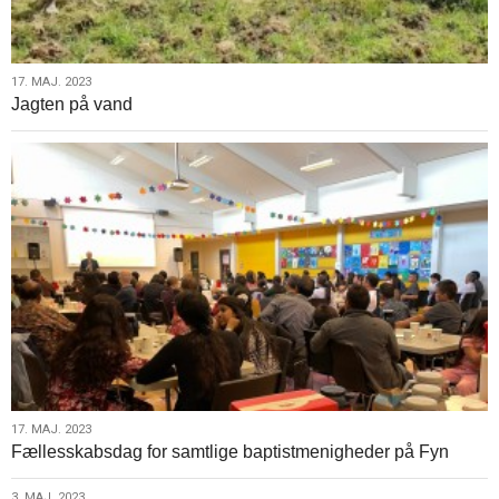
17.
17. MAJ. 2023
Jagten på vand
maj.
2023
17.
17. MAJ. 2023
Fællesskabsdag for samtlige baptistmenigheder på Fyn
maj.
2023
3. MAJ. 2023