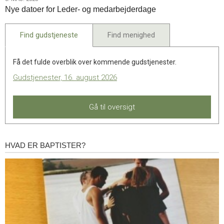
3.
Nye datoer for Leder- og medarbejderdage
maj.
2023
Find gudstjeneste
Find menighed
Få det fulde overblik over kommende gudstjenester.
Gudstjenester, 16. august 2026
Gå til oversigt
HVAD ER BAPTISTER?
Hvad
er
baptister?