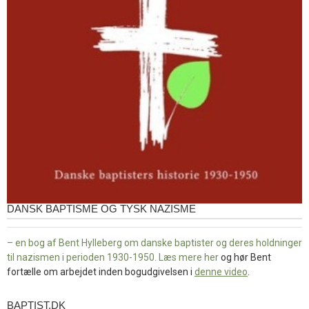
DANSK BAPTISME OG TYSK NAZISME
– en bog af Bent Hylleberg om danske baptister og deres holdninger
til nazismen i perioden 1930-1950. Læs mere
her
og hør Bent
fortælle om arbejdet inden bogudgivelsen i
denne video
.
BAPTIST.DK
baptist.dk