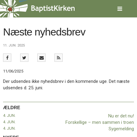
Spring
menu
over
og
gå
Næste nyhedsbrev
til
indhold
Vend
11. JUN. 2025
tilbage
til
forsiden
Gå
1.0:
Forside
11/06/2025
til
2.0:
Nyheder
vores
3.0:
Kalender
Der udsendes ikke nyhedsbrev i den kommende uge. Det næste
guide
4.0:
Inspiration
udsendes d. 25. juni.
for
5.0:
Værktøjskassen
tilgængelighed
6.0:
Mission
7.0:
Om
ÆLDRE
BaptistKirken
4. JUN.
Nu er det nu!
8.0:
Kontakt
4. JUN.
Forskellige – men sammen i troen
9.0:
Forside
4. JUN.
Sygemelding
10.0:
Nyheder