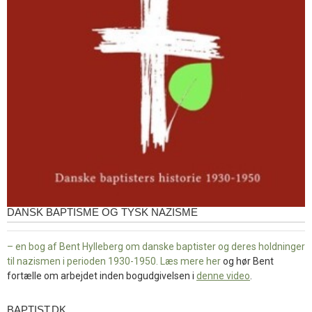
DANSK BAPTISME OG TYSK NAZISME
– en bog af Bent Hylleberg om danske baptister og deres holdninger
til nazismen i perioden 1930-1950. Læs mere
her
og hør Bent
fortælle om arbejdet inden bogudgivelsen i
denne video
.
BAPTIST.DK
baptist.dk