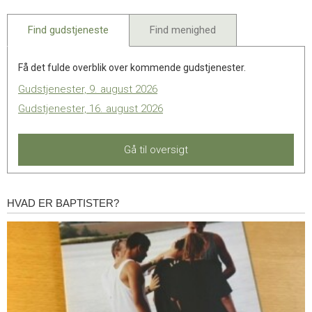
2025
Find gudstjeneste
Find menighed
Få det fulde overblik over kommende gudstjenester.
Gudstjenester, 9. august 2026
Gudstjenester, 16. august 2026
Gå til oversigt
HVAD ER BAPTISTER?
Hvad
er
baptister?