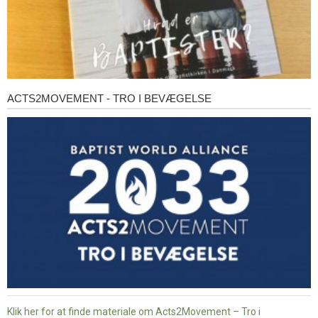
ACTS2MOVEMENT - TRO I BEVÆGELSE
Acts2Movement
-
Tro
i
bevægelse
Klik her for at finde materiale om Acts2Movement – Tro i