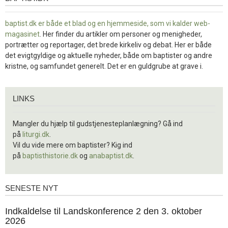
baptist.dk er både et blad og en
hjemmeside, som vi kalder web-
magasinet
. Her finder du artikler om personer og menigheder,
portrætter og reportager, det brede kirkeliv og debat. Her er både
det evigtgyldige og aktuelle nyheder, både om baptister og andre
kristne, og samfundet generelt. Det er en guldgrube at grave i.
Links
LINKS
Mangler du hjælp til gudstjenesteplanlægning? Gå ind
på
liturgi.dk
.
Vil du vide mere om baptister? Kig ind
på
baptisthistorie.dk
og
anabaptist.dk
.
SENESTE NYT
Seneste
nyt
1.
Indkaldelse til Landskonference 2 den 3. oktober
jul.
2026
2026