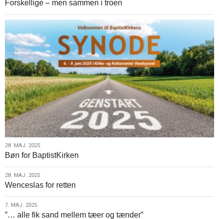
Forskellige – men sammen i troen
jun.
2025
28.
28. MAJ. 2025
Bøn for BaptistKirken
maj.
2025
28.
28. MAJ. 2025
Wenceslas for retten
maj.
2025
7.
7. MAJ. 2025
”… alle fik sand mellem tæer og tænder”
maj.