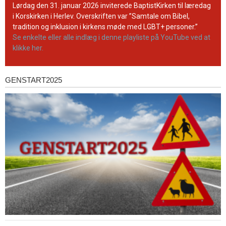
YouTube-
Lørdag den 31. januar 2026 inviterede BaptistKirken til læredag
kanal
i Korskirken i Herlev. Overskriften var ”Samtale om Bibel,
tradition og inklusion i kirkens møde med LGBT+ personer.”
Se enkelte eller alle indlæg i denne playliste på YouTube ved at
klikke her.
GENSTART2025
Genstart2025