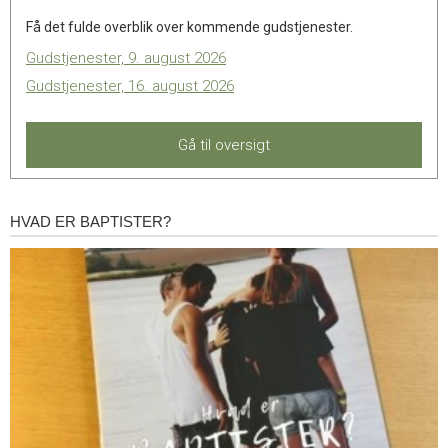
Få det fulde overblik over kommende gudstjenester.
Gudstjenester, 9. august 2026
Gudstjenester, 16. august 2026
Gå til oversigt
HVAD ER BAPTISTER?
Hvad
er
baptister?