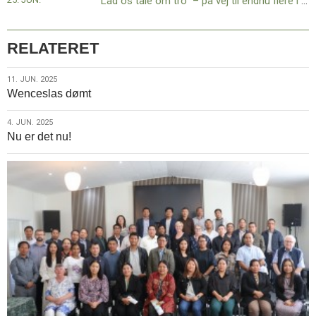
”Lad os tale om tro” – på vej til endnu flere i fase 2
RELATERET
11.
11. JUN. 2025
Wenceslas dømt
jun.
2025
4.
4. JUN. 2025
Nu er det nu!
jun.
2025