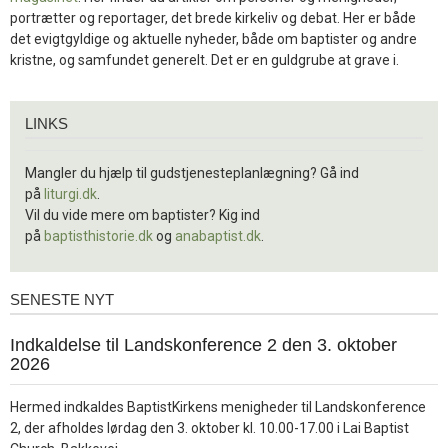
portrætter og reportager, det brede kirkeliv og debat. Her er både
det evigtgyldige og aktuelle nyheder, både om baptister og andre
kristne, og samfundet generelt. Det er en guldgrube at grave i.
Links
LINKS
Mangler du hjælp til gudstjenesteplanlægning? Gå ind
på
liturgi.dk
.
Vil du vide mere om baptister? Kig ind
på
baptisthistorie.dk
og
anabaptist.dk
.
SENESTE NYT
Seneste
nyt
1.
Indkaldelse til Landskonference 2 den 3. oktober
jul.
2026
2026
Hermed indkaldes BaptistKirkens menigheder til Landskonference
2, der afholdes lørdag den 3. oktober kl. 10.00-17.00 i Lai Baptist
Læs