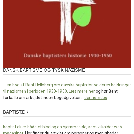
DANSK BAPTISME OG TYSK NAZISME
– en bog af Bent Hylleberg om danske baptister og deres holdninger
til nazismen i perioden 1930-1950. Læs mere
her
og hør Bent
fortælle om arbejdet inden bogudgivelsen i
denne video
.
BAPTIST.DK
baptist.dk
baptist.dk er både et blad og en
hjemmeside, som vi kalder web-
magasinet
. Her finder du artikler om personer og menigheder,