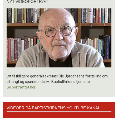
NYT VIDEOPORTRÆT
videoportræt
Lyt til tidligere generalsekretær Ole Jørgensens fortælling om
et langt og spændende liv i BaptistKirkens tjeneste.
Se portrættet her.
Videoer
VIDEOER PÅ BAPTISTKIRKENS YOUTUBE-KANAL
på
BaptistKirkens