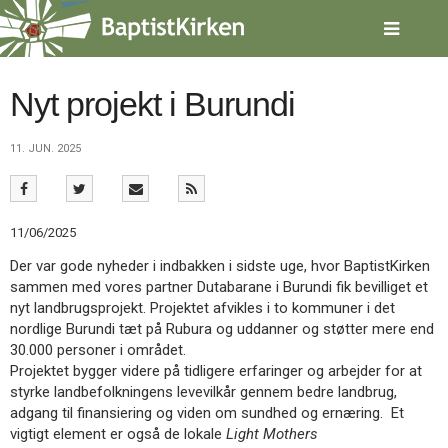
Spring
menu
over
og
gå
Nyt projekt i Burundi
til
indhold
Vend
11. JUN. 2025
tilbage
til
forsiden
Gå
1.0:
Forside
11/06/2025
til
2.0:
Nyheder
vores
3.0:
Kalender
Der var gode nyheder i indbakken i sidste uge, hvor BaptistKirken
guide
4.0:
Inspiration
sammen med vores partner Dutabarane i Burundi fik bevilliget et
for
5.0:
Værktøjskassen
nyt landbrugsprojekt. Projektet afvikles i to kommuner i det
tilgængelighed
6.0:
Mission
nordlige Burundi tæt på Rubura og uddanner og støtter mere end
7.0:
Om
30.000 personer i området.
BaptistKirken
Projektet bygger videre på tidligere erfaringer og arbejder for at
8.0:
Kontakt
styrke landbefolkningens levevilkår gennem bedre landbrug,
adgang til finansiering og viden om sundhed og ernæring. Et
9.0:
Forside
vigtigt element er også de lokale
Light Mothers
10.0:
Nyheder