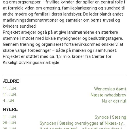
og omsorgsgrupper – frivillige kvinder, der spiller en central rolle i
11.0:
Kalender
at formidle viden om ernæring, familieplanlægning og sundhed til
12.0:
Inspiration
andre mødre og familier i deres landsbyer. De leder blandt andet
13.0:
Værktøjskassen
madlavningsdemonstrationer og samtaler om børns trivsel og
14.0:
Mission
kvinders sundhed.
15.0:
Om
Projektet arbejder også på at give landmændene en stærkere
BaptistKirken
stemme i mødet med lokale myndigheder og beslutningstagere.
16.0:
Kontakt
Gennem træning og organiseret fortalervirksomhed ønsker vi at
Næste
skabe varige forbedringer – både på marken og i samfundet.
indlæg:
Projektet er støttet med ca. 1,3 mio. kroner fra Center for
Synode
Kirkeligt Udviklingssamarbejde.
i
Sæsing
Forrige
indlæg:
ÆLDRE
Wenceslas
11. JUN.
Wenceslas dømt
dømt
11. JUN.
Næste nyhedsbrev
4. JUN.
Nu er det nu!
NYERE
11. JUN.
Synode i Sæsing
25. JUN.
Synoden i Sæsing overskygges af Nikæa-synoden for 1700 år siden!
25. JUN.