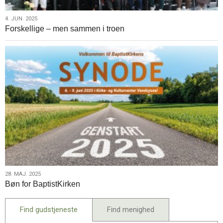
4.
4. JUN. 2025
Forskellige – men sammen i troen
jun.
2025
28.
28. MAJ. 2025
Bøn for BaptistKirken
maj.
2025
Find gudstjeneste
Find menighed