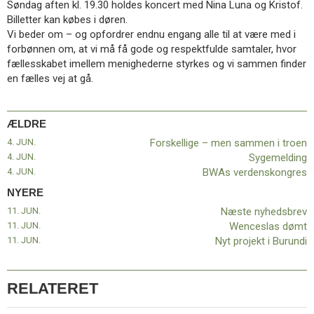
Søndag aften kl. 19.30 holdes koncert med Nina Luna og Kristof.
11.0:
Kalender
Billetter kan købes i døren.
12.0:
Inspiration
Vi beder om – og opfordrer endnu engang alle til at være med i
13.0:
Værktøjskassen
forbønnen om, at vi må få gode og respektfulde samtaler, hvor
14.0:
Mission
fællesskabet imellem menighederne styrkes og vi sammen finder
15.0:
Om
en fælles vej at gå.
BaptistKirken
16.0:
Kontakt
Næste
ÆLDRE
indlæg:
4. JUN.
Forskellige – men sammen i troen
Næste
4. JUN.
Sygemelding
nyhedsbrev
Forrige
4. JUN.
BWAs verdenskongres
indlæg:
Forskellige
NYERE
–
11. JUN.
Næste nyhedsbrev
men
11. JUN.
Wenceslas dømt
sammen
11. JUN.
Nyt projekt i Burundi
i
troen
RELATERET