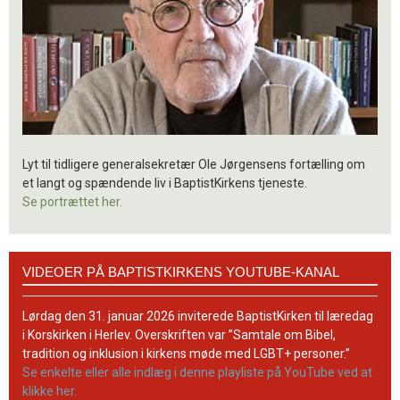
Lyt til tidligere generalsekretær Ole Jørgensens fortælling om
et langt og spændende liv i BaptistKirkens tjeneste.
Se portrættet her.
Videoer
VIDEOER PÅ BAPTISTKIRKENS YOUTUBE-KANAL
på
BaptistKirkens
YouTube-
Lørdag den 31. januar 2026 inviterede BaptistKirken til læredag
kanal
i Korskirken i Herlev. Overskriften var ”Samtale om Bibel,
tradition og inklusion i kirkens møde med LGBT+ personer.”
Se enkelte eller alle indlæg i denne playliste på YouTube ved at
klikke her.