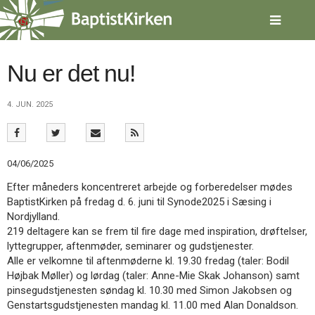
Spring
menu
over
og
gå
Nu er det nu!
til
indhold
Vend
4. JUN. 2025
tilbage
til
forsiden
Gå
1.0:
Forside
04/06/2025
til
2.0:
Nyheder
vores
3.0:
Kalender
Efter måneders koncentreret arbejde og forberedelser mødes
guide
4.0:
Inspiration
BaptistKirken på fredag d. 6. juni til Synode2025 i Sæsing i
for
5.0:
Værktøjskassen
Nordjylland.
tilgængelighed
6.0:
Mission
219 deltagere kan se frem til fire dage med inspiration, drøftelser,
7.0:
Om
lyttegrupper, aftenmøder, seminarer og gudstjenester.
BaptistKirken
Alle er velkomne til aftenmøderne kl. 19.30 fredag (taler: Bodil
8.0:
Kontakt
Højbak Møller) og lørdag (taler: Anne-Mie Skak Johanson) samt
pinsegudstjenesten søndag kl. 10.30 med Simon Jakobsen og
9.0:
Forside
Genstartsgudstjenesten mandag kl. 11.00 med Alan Donaldson.
10.0:
Nyheder