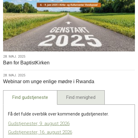
28.
28. MAJ. 2025
Bøn for BaptistKirken
maj.
2025
28.
28. MAJ. 2025
Webinar om unge enlige mødre i Rwanda
maj.
2025
Find gudstjeneste
Find menighed
Få det fulde overblik over kommende gudstjenester.
Gudstjenester, 9. august 2026
Gudstjenester, 16. august 2026