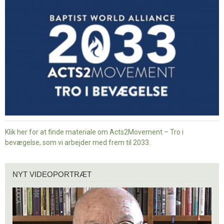
Tro
i
bevægelse
Klik her for at finde materiale om Acts2Movement – Tro i
bevægelse, som vi arbejder med frem til 2033.
Nyt
NYT VIDEOPORTRÆT
videoportræt