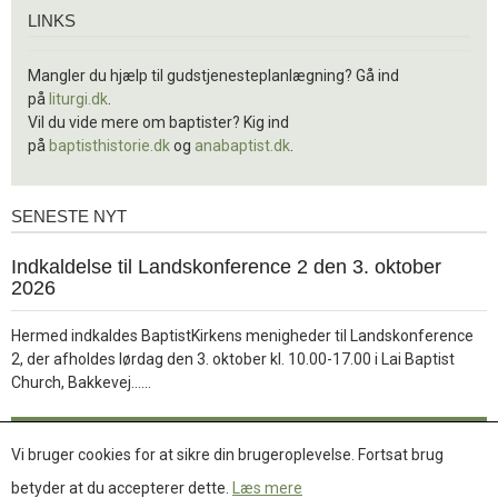
Links
LINKS
Mangler du hjælp til gudstjenesteplanlægning? Gå ind
på
liturgi.dk
.
Vil du vide mere om baptister? Kig ind
på
baptisthistorie.dk
og
anabaptist.dk
.
SENESTE NYT
Seneste
nyt
1.
Indkaldelse til Landskonference 2 den 3. oktober
jul.
2026
2026
Hermed indkaldes BaptistKirkens menigheder til Landskonference
2, der afholdes lørdag den 3. oktober kl. 10.00-17.00 i Lai Baptist
Læs
Church, Bakkevej……
mere
Læs mere
Vi bruger cookies for at sikre din brugeroplevelse. Fortsat brug
betyder at du accepterer dette.
Læs mere