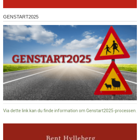
GENSTART2025
Genstart2025
Via dette link kan du finde information om Genstart2025-processen.
Dansk
baptisme
og