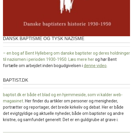
DANSK BAPTISME OG TYSK NAZISME
– en bog af Bent Hylleberg om danske baptister og deres holdninger
til nazismen i perioden 1930-1950. Læs mere
her
og hør Bent
fortælle om arbejdet inden bogudgivelsen i
denne video
.
BAPTIST.DK
baptist.dk
baptist.dk er både et blad og en
hjemmeside, som vi kalder web-
magasinet
. Her finder du artikler om personer og menigheder,
portrætter og reportager, det brede kirkeliv og debat. Her er både
det evigtgyldige og aktuelle nyheder, både om baptister og andre
kristne, og samfundet generelt. Det er en guldgrube at grave i.