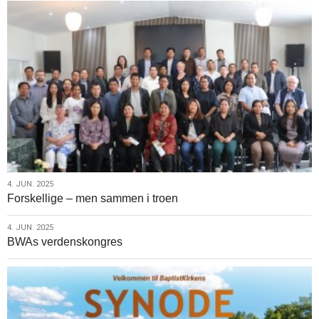
4.
4. JUN. 2025
Forskellige – men sammen i troen
jun.
2025
4.
4. JUN. 2025
BWAs verdenskongres
jun.
2025