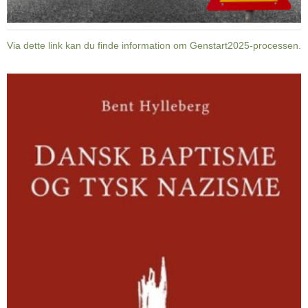
Via dette link kan du finde information om Genstart2025-processen.
Dansk
baptisme
og
tysk
nazisme