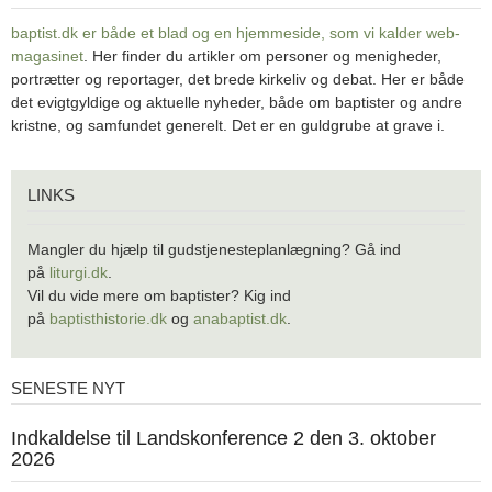
baptist.dk er både et blad og en
hjemmeside, som vi kalder web-
magasinet
. Her finder du artikler om personer og menigheder,
portrætter og reportager, det brede kirkeliv og debat. Her er både
det evigtgyldige og aktuelle nyheder, både om baptister og andre
kristne, og samfundet generelt. Det er en guldgrube at grave i.
Links
LINKS
Mangler du hjælp til gudstjenesteplanlægning? Gå ind
på
liturgi.dk
.
Vil du vide mere om baptister? Kig ind
på
baptisthistorie.dk
og
anabaptist.dk
.
SENESTE NYT
Seneste
nyt
1.
Indkaldelse til Landskonference 2 den 3. oktober
jul.
2026
2026