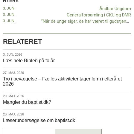
NYERE
11.0:
Kalender
3. JUN.
Åndbar Ungdom
12.0:
Inspiration
3. JUN.
Generalforsamling i CKU og DMR
13.0:
Værktøjskassen
3. JUN.
”Når de unge siger, de har været til gudstjeneste, hvad mener de så?”
14.0:
Mission
15.0:
Om
BaptistKirken
RELATERET
16.0:
Kontakt
Næste
3.
3. JUN. 2026
indlæg:
Læs hele Biblen på to år
jun.
Åndbar
2026
Ungdom
Forrige
27.
27. MAJ. 2026
indlæg:
Tro i bevægelse – Fælles aktiviteter tager form i efteråret
maj.
Festdag
2026
2026
i
Odense
20.
20. MAJ. 2026
med
Mangler du baptist.dk?
maj.
pinsefejring
2026
og
20.
20. MAJ. 2026
ordination
Læserundersøgelse om baptist.dk
maj.
2026