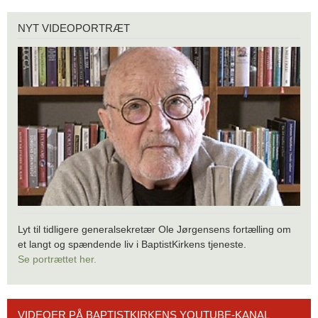
Nyt
NYT VIDEOPORTRÆT
videoportræt
Lyt til tidligere generalsekretær Ole Jørgensens fortælling om
et langt og spændende liv i BaptistKirkens tjeneste.
Se portrættet her.
Videoer
VIDEOER PÅ BAPTISTKIRKENS YOUTUBE-KANAL