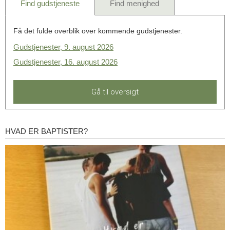
Find gudstjeneste
Find menighed
Få det fulde overblik over kommende gudstjenester.
Gudstjenester, 9. august 2026
Gudstjenester, 16. august 2026
Gå til oversigt
HVAD ER BAPTISTER?
Hvad
er
baptister?