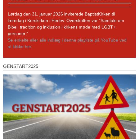
på
BaptistKirkens
YouTube-
Lørdag den 31. januar 2026 inviterede BaptistKirken til
kanal
læredag i Korskirken i Herlev. Overskriften var ”Samtale om
Bibel, tradition og inklusion i kirkens møde med LGBT+
personer.”
Se enkelte eller alle indlæg i denne playliste på YouTube ved
at klikke her.
GENSTART2025
Genstart2025