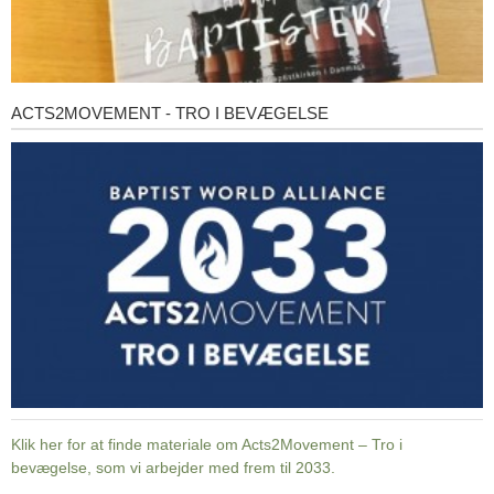
ACTS2MOVEMENT - TRO I BEVÆGELSE
Acts2Movement
-
Tro
i
bevægelse
Klik her for at finde materiale om Acts2Movement – Tro i
bevægelse, som vi arbejder med frem til 2033.