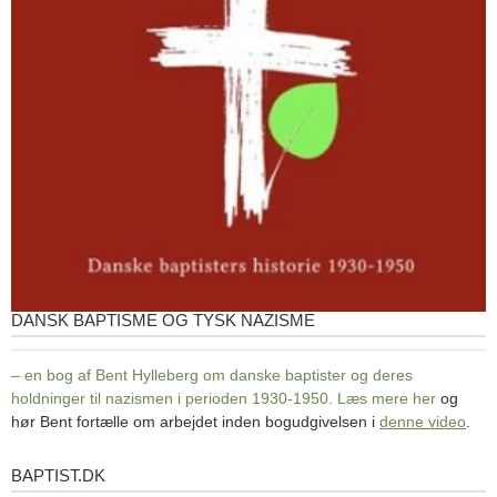
DANSK BAPTISME OG TYSK NAZISME
– en bog af Bent Hylleberg om danske baptister og deres
holdninger til nazismen i perioden 1930-1950. Læs mere
her
og
hør Bent fortælle om arbejdet inden bogudgivelsen i
denne video
.
BAPTIST.DK
baptist.dk