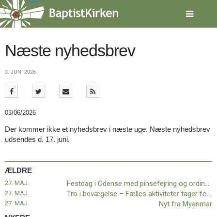
Spring
menu
over
og
gå
Næste nyhedsbrev
til
indhold
Vend
3. JUN. 2026
tilbage
til
forsiden
Gå
1.0:
Forside
03/06/2026
til
2.0:
Nyheder
vores
3.0:
Kalender
Der kommer ikke et nyhedsbrev i næste uge. Næste nyhedsbrev
guide
4.0:
Inspiration
udsendes d. 17. juni.
for
5.0:
Værktøjskassen
tilgængelighed
6.0:
Mission
7.0:
Om
ÆLDRE
BaptistKirken
27. MAJ.
Festdag i Odense med pinsefejring og ordination
8.0:
Kontakt
27. MAJ.
Tro i bevægelse – Fælles aktiviteter tager form i efteråret 2026
9.0:
Forside
27. MAJ.
Nyt fra Myanmar
10.0:
Nyheder