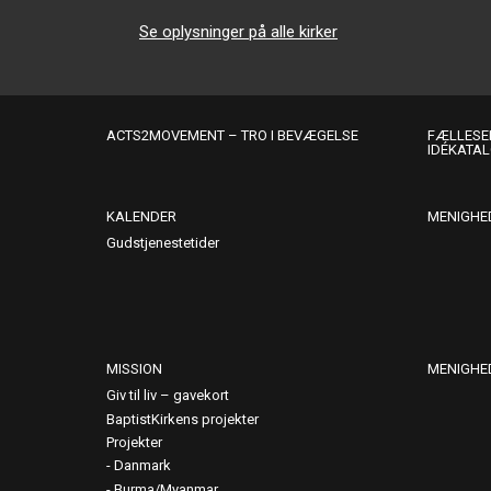
Se oplysninger på alle kirker
ACTS2MOVEMENT – TRO I BEVÆGELSE
FÆLLESER
IDÉKATA
KALENDER
MENIGHE
Gudstjenestetider
MISSION
MENIGHE
Giv til liv – gavekort
BaptistKirkens projekter
Projekter
Danmark
Burma/Myanmar