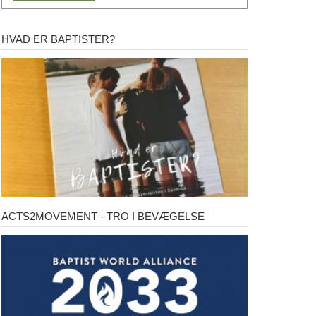
HVAD ER BAPTISTER?
Hvad
er
baptister?
ACTS2MOVEMENT - TRO I BEVÆGELSE
Acts2Movement
-
Tro
i
bevægelse