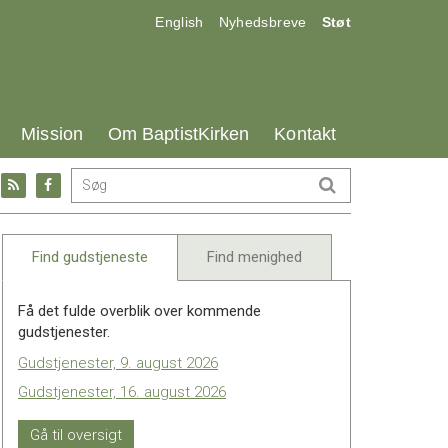
17.0:
18.0:
19.0:
English
Nyhedsbreve
Støt
25.0:
26.0:
27.0:
Mission
Om BaptistKirken
Kontakt
Gå
Gå
til:
til:
l
RSS
Facebook
feed
Find gudstjeneste
Find menighed
Få det fulde overblik over kommende
gudstjenester.
Gudstjenester, 9. august 2026
Gudstjenester, 16. august 2026
Gå til oversigt