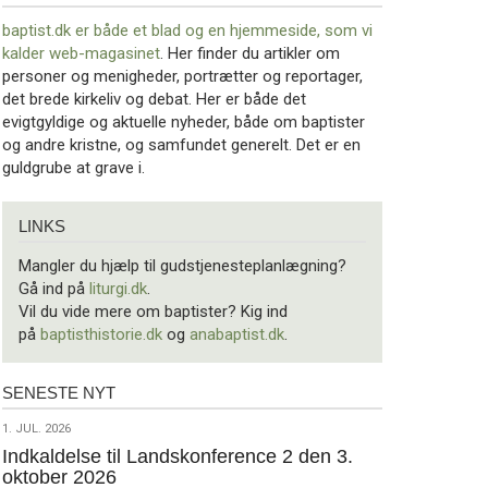
baptist.dk er både et blad og en
hjemmeside, som vi
kalder web-magasinet
. Her finder du artikler om
personer og menigheder, portrætter og reportager,
det brede kirkeliv og debat. Her er både det
evigtgyldige og aktuelle nyheder, både om baptister
og andre kristne, og samfundet generelt. Det er en
guldgrube at grave i.
Links
LINKS
Mangler du hjælp til gudstjenesteplanlægning?
Gå ind på
liturgi.dk
.
Vil du vide mere om baptister? Kig ind
på
baptisthistorie.dk
og
anabaptist.dk
.
SENESTE NYT
Seneste
nyt
1.
1. JUL. 2026
jul.
Indkaldelse til Landskonference 2 den 3.
oktober 2026
2026