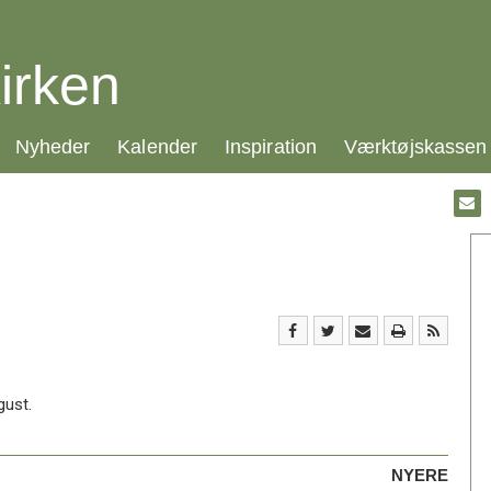
irken
21.0:
22.0:
23.0:
24.0:
Nyheder
Kalender
Inspiration
Værktøjskassen
Gå
til:
Emai
gust.
NYERE