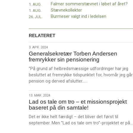
11.0:
Kalender
Falmer sommerstævnet i løbet af året?
1. AUG.
12.0:
Inspiration
Stævnekollekter
1. AUG.
13.0:
Værktøjskassen
Burmeser valgt ind i ledelsen
26. JUL.
14.0:
Mission
15.0:
Om
BaptistKirken
RELATERET
16.0:
Kontakt
3.
3. APR. 2024
Næste
Generalsekretær Torben Andersen
apr.
indlæg:
fremrykker sin pensionering
2024
Fristedet
”På grund af helbredsmæssige udfordringer har jeg
solgt
Forrige
besluttet at fremrykke tidspunktet for, hvornår jeg går
indlæg:
L
pension og derved afslutter……
Falmer
æ
sommerstævnet
s
i
13.
13. MAR. 2024
m
løbet
Lad os tale om tro – et missionsprojekt
mar.
e
af
baseret på din samtale!
2024
r
året?
Det er ikke helt færdigt – det bliver det først til
e
september. Men ”Lad os tale om tro”-projektet er på