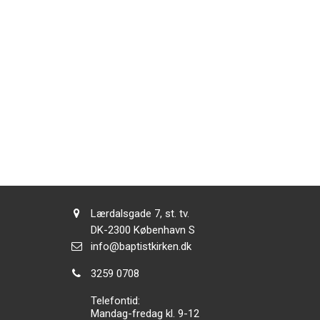
Adresse:
Lærdalsgade 7, st. tv.
Adresse:
DK-2300
København S
Send
info@baptistkirken.dk
email:
Tlf.:
3259 0708
Telefontid:
Mandag-fredag kl. 9-12