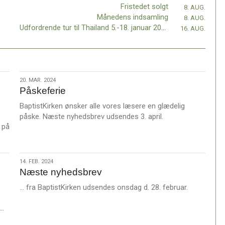
Fristedet solgt
8. AUG.
Månedens indsamling
8. AUG.
Udfordrende tur til Thailand 5.-18. januar 2019
16. AUG.
20.
20. MAR. 2024
Påskeferie
mar.
2024
BaptistKirken ønsker alle vores læsere en glædelig
påske. Næste nyhedsbrev udsendes 3. april.
 på
14.
14. FEB. 2024
Næste nyhedsbrev
feb.
2024
… fra BaptistKirken udsendes onsdag d. 28. februar.
L
……
æ