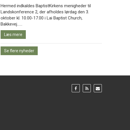
Hermed indkaldes BaptistKirkens menigheder til
Landskonference 2, der afholdes lørdag den 3.
oktober kl. 10.00-17.00 i Lai Baptist Church,
Læs
Bakkevej……
mere
Læs mere
Se flere nyheder
Gå
Gå
Gå
til:
til:
til:
Facebook
RSS
Email
feed