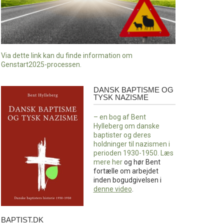
Via dette link kan du finde information om
Genstart2025-processen.
DANSK BAPTISME OG
Dansk
TYSK NAZISME
baptisme
og
– en bog af Bent
tysk
Hylleberg om danske
nazisme
baptister og deres
holdninger til nazismen i
perioden 1930-1950. Læs
mere
her
og hør Bent
fortælle om arbejdet
inden bogudgivelsen i
denne video
.
BAPTIST.DK
baptist.dk