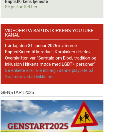
BaptistKirkens tjeneste.
Se portrættet her.
Videoer
VIDEOER PÅ BAPTISTKIRKENS YOUTUBE-
på
KANAL
BaptistKirkens
YouTube-
Lørdag den 31. januar 2026 inviterede
kanal
BaptistKirken til læredag i Korskirken i Herlev.
Overskriften var ”Samtale om Bibel, tradition og
inklusion i kirkens møde med LGBT+ personer.”
Se enkelte eller alle indlæg i denne playliste på
YouTube ved at klikke her.
GENSTART2025
Genstart2025