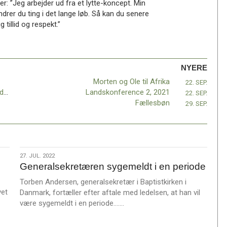
r: ”Jeg arbejder ud fra et lytte-koncept. Min
ændrer du ting i det lange løb. Så kan du senere
tillid og respekt.”
NYERE
Morten og Ole til Afrika
22. SEP.
Efterskolernes dag i Rebild og Tølløse søndag 26. september
Landskonference 2, 2021
22. SEP.
Fællesbøn
29. SEP.
27.
27. JUL. 2022
Generalsekretæren sygemeldt i en periode
jul.
2022
Torben Andersen, generalsekretær i Baptistkirken i
vet
Danmark, fortæller efter aftale med ledelsen, at han vil
L
være sygemeldt i en periode.……
æ
s