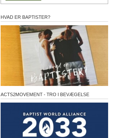
HVAD ER BAPTISTER?
Hvad
er
baptister?
ACTS2MOVEMENT - TRO I BEVÆGELSE
Acts2Movement
-
Tro
i
bevægelse