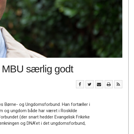
 MBU særlig godt
es Børne- og Ungdomsforbund. Han fortæller i
m og ungdom både har været i Roskilde
sforbundet (der snart hedder Evangelisk Frikirke
tænkningen og DNA’et i det ungdomsforbund,