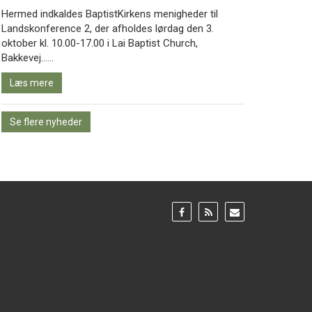
Hermed indkaldes BaptistKirkens menigheder til
Landskonference 2, der afholdes lørdag den 3.
oktober kl. 10.00-17.00 i Lai Baptist Church,
Læs
Bakkevej……
mere
Læs mere
Se flere nyheder
Gå
Gå
Gå
til:
til:
til:
Facebook
RSS
Email
feed