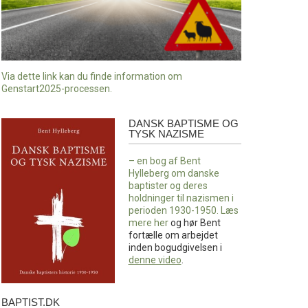
Via dette link kan du finde information om
Genstart2025-processen.
DANSK BAPTISME OG
Dansk
TYSK NAZISME
baptisme
og
– en bog af Bent
tysk
Hylleberg om danske
nazisme
baptister og deres
holdninger til nazismen i
perioden 1930-1950. Læs
mere
her
og hør Bent
fortælle om arbejdet
inden bogudgivelsen i
denne video
.
BAPTIST.DK
baptist.dk