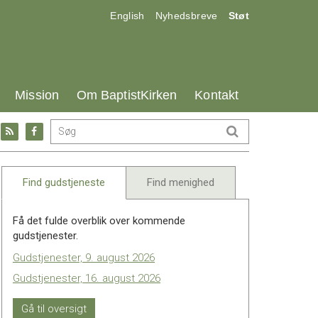
17.0:
18.0:
19.0:
English
Nyhedsbreve
Støt
25.0:
26.0:
27.0:
Mission
Om BaptistKirken
Kontakt
Gå
Gå
til:
til:
l
RSS
Facebook
feed
Find gudstjeneste
Find menighed
Få det fulde overblik over kommende
gudstjenester.
Gudstjenester, 9. august 2026
Gudstjenester, 16. august 2026
Gå til oversigt