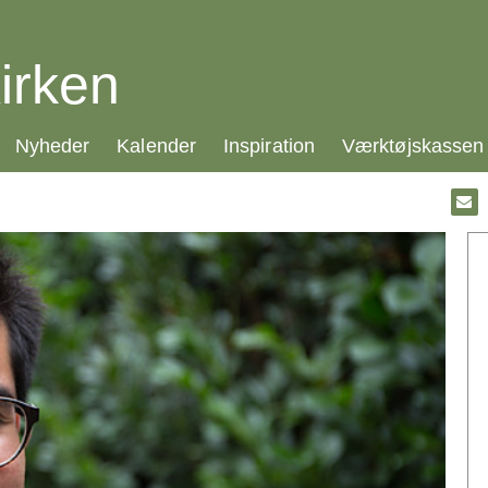
irken
21.0:
22.0:
23.0:
24.0:
Nyheder
Kalender
Inspiration
Værktøjskassen
Gå
til:
Emai