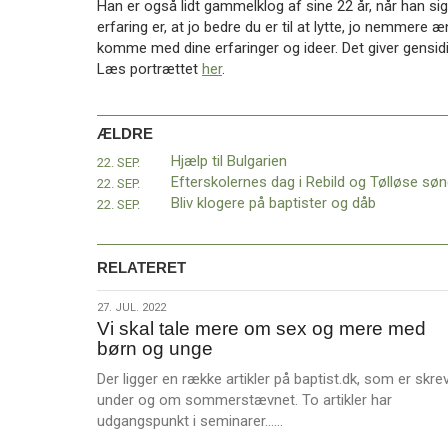
Han er også lidt gammelklog af sine 22 år, når han sige
erfaring er, at jo bedre du er til at lytte, jo nemmere 
komme med dine erfaringer og ideer. Det giver gensidig 
Læs portrættet
her
.
ÆLDRE
Hjælp til Bulgarien
22. SEP.
22. SEP.
Bliv klogere på baptister og dåb
22. SEP.
RELATERET
27.
27. JUL. 2022
Vi skal tale mere om sex og mere med
jul.
børn og unge
2022
Der ligger en række artikler på baptist.dk, som er skre
under og om sommerstævnet. To artikler har
L
udgangspunkt i seminarer……
æ