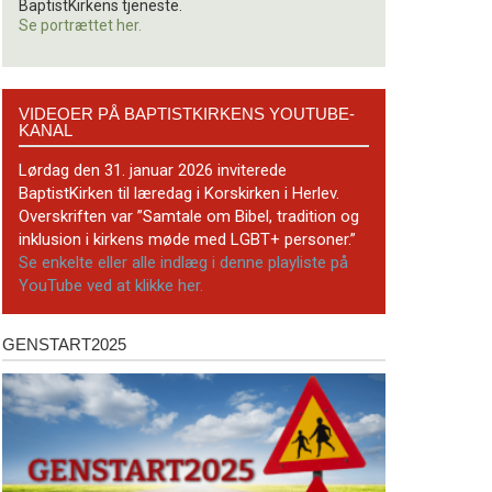
BaptistKirkens tjeneste.
Se portrættet her.
Videoer
VIDEOER PÅ BAPTISTKIRKENS YOUTUBE-
på
KANAL
BaptistKirkens
YouTube-
Lørdag den 31. januar 2026 inviterede
kanal
BaptistKirken til læredag i Korskirken i Herlev.
Overskriften var ”Samtale om Bibel, tradition og
inklusion i kirkens møde med LGBT+ personer.”
Se enkelte eller alle indlæg i denne playliste på
YouTube ved at klikke her.
GENSTART2025
Genstart2025