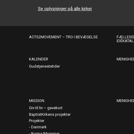
Se oplysninger på alle kirker
ACTS2MOVEMENT – TRO I BEVÆGELSE
FÆLLESER
IDÉKATA
KALENDER
MENIGHE
Gudstjenestetider
MISSION
MENIGHE
Giv til liv – gavekort
BaptistKirkens projekter
Projekter
Danmark
Burma/Myanmar