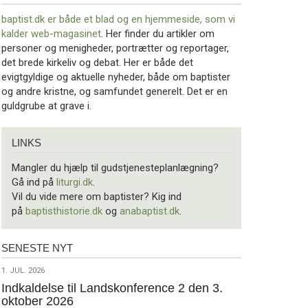
baptist.dk er både et blad og en
hjemmeside, som vi
kalder web-magasinet
. Her finder du artikler om
personer og menigheder, portrætter og reportager,
det brede kirkeliv og debat. Her er både det
evigtgyldige og aktuelle nyheder, både om baptister
og andre kristne, og samfundet generelt. Det er en
guldgrube at grave i.
Links
LINKS
Mangler du hjælp til gudstjenesteplanlægning?
Gå ind på
liturgi.dk
.
Vil du vide mere om baptister? Kig ind
på
baptisthistorie.dk
og
anabaptist.dk
.
SENESTE NYT
Seneste
nyt
1.
1. JUL. 2026
jul.
Indkaldelse til Landskonference 2 den 3.
oktober 2026
2026