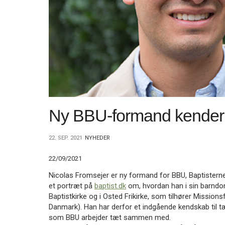
11.0:
Kalender
12.0:
Inspiration
13.0:
Værktøjskassen
14.0:
Mission
15.0:
Om
BaptistKirken
16.0:
Kontakt
Næste
indlæg:
Morten
Ny BBU-formand kender
og
Ole
til
22. SEP. 2021
NYHEDER
Afrika
Forrige
indlæg:
22/09/2021
Hjælp
Nicolas Fromsejer er ny formand for BBU, Baptistern
til
et portræt på
baptist.dk
om, hvordan han i sin barndo
Bulgarien
Baptistkirke og i Osted Frikirke, som tilhører Mission
Danmark). Han har derfor et indgående kendskab til 
som BBU arbejder tæt sammen med.