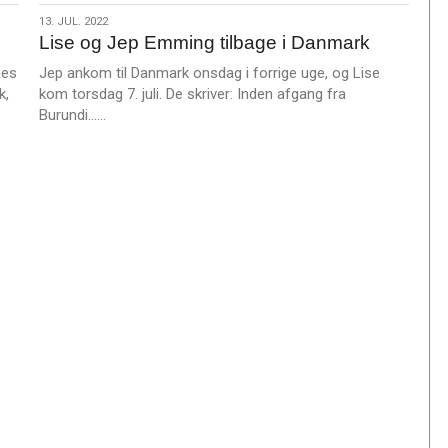
m
13.
13. JUL. 2022
e
Lise og Jep Emming tilbage i Danmark
jul.
r
2022
nes
Jep ankom til Danmark onsdag i forrige uge, og Lise
e
k,
kom torsdag 7. juli. De skriver: Inden afgang fra
L
Burundi……
æ
s
m
e
r
e