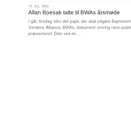
s
13.
13. JUL. 2022
m
Allan Boesak talte til BWAs årsmøde
jul.
e
2022
I går, tirsdag, blev det papir, der skal udgøre Baptister
r
Verdens Alliance, BWAs, dokument omring race-politi
e
L
præsenteret. Dels ved en……
æ
s
m
e
r
e