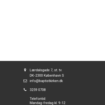
Adresse:
Lærdalsgade 7, st. tv.
Adresse:
DK-2300
København S
Send
info@baptistkirken.dk
email:
Tlf.:
3259 0708
Telefontid:
Mandag-fredag kl. 9-12