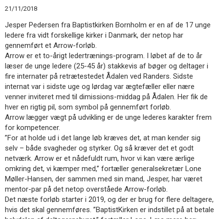
11.0:
Kalender
21/11/2018
12.0:
Inspiration
Jesper Pedersen fra Baptistkirken Bornholm er en af de 17 unge
13.0:
Værktøjskassen
ledere fra vidt forskellige kirker i Danmark, der netop har
14.0:
Mission
gennemført et Arrow-forløb.
15.0:
Om
Arrow er et to-årigt ledertrænings-program. I løbet af de to år
BaptistKirken
læser de unge ledere (25-45 år) stakkevis af bøger og deltager i
16.0:
Kontakt
fire internater på retrætestedet Ådalen ved Randers. Sidste
Næste
internat var i sidste uge og lørdag var ægtefæller eller nære
indlæg:
venner inviteret med til dimissions-middag på Ådalen. Her fik de
Kirkevækst
hver en rigtig pil, som symbol på gennemført forløb.
i
Arrow lægger vægt på udvikling er de unge lederes karakter frem
Burundi
Forrige
for kompetencer.
indlæg:
”For at holde ud i det lange løb kræves det, at man kender sig
Release-
selv – både svagheder og styrker. Og så kræver det et godt
party
netværk. Arrow er et nådefuldt rum, hvor vi kan være ærlige
omkring det, vi kæmper med,” fortæller generalsekretær Lone
Møller-Hansen, der sammen med sin mand, Jesper, har været
mentor-par på det netop overståede Arrow-forløb.
Det næste forløb starter i 2019, og der er brug for flere deltagere,
hvis det skal gennemføres. ”BaptistKirken er indstillet på at betale