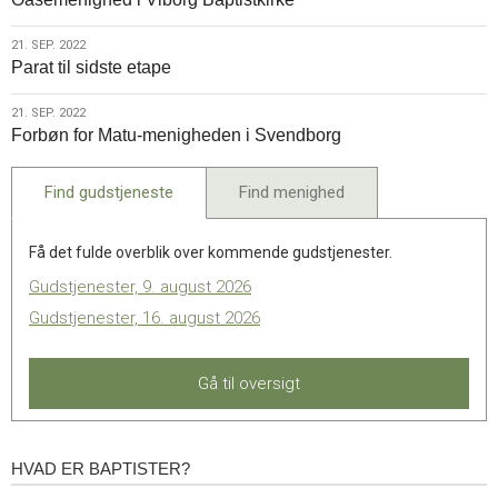
sep.
2022
21.
21. SEP. 2022
Parat til sidste etape
sep.
2022
21.
21. SEP. 2022
Forbøn for Matu-menigheden i Svendborg
sep.
2022
Find gudstjeneste
Find menighed
Få det fulde overblik over kommende gudstjenester.
Gudstjenester, 9. august 2026
Gudstjenester, 16. august 2026
Gå til oversigt
HVAD ER BAPTISTER?
Hvad
er