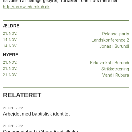
halvdelen af deltagergebyret,” fortæller Lone. Læs mere her:
http://arrowlederskab.dk
.
ÆLDRE
21. NOV.
Release-party
14. NOV.
Landskonference 2
14. NOV.
Jonas i Burundi
NYERE
21. NOV.
Kirkevækst i Burundi
21. NOV.
Strikketræning
21. NOV.
Vand i Rubura
RELATERET
21.
21. SEP. 2022
Arbejdet med baptistisk identitet
sep.
2022
21.
21. SEP. 2022
Oasemenighed i Viborg Baptistkirke