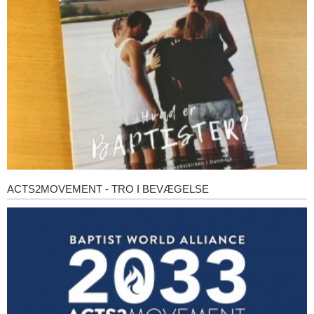
baptister?
ACTS2MOVEMENT - TRO I BEVÆGELSE
Acts2Movement
-
Tro
i
bevægelse