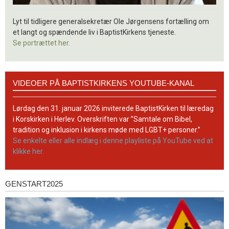
Lyt til tidligere generalsekretær Ole Jørgensens fortælling om
et langt og spændende liv i BaptistKirkens tjeneste.
Se portrættet her.
Videoer
VIDEOER PÅ BAPTISTKIRKENS YOUTUBE-KANAL
på
BaptistKirkens
YouTube-
Lørdag den 31. januar 2026 inviterede BaptistKirken til læredag
kanal
i Korskirken i Herlev. Overskriften var ”Samtale om Bibel,
tradition og inklusion i kirkens møde med LGBT+ personer.”
Se enkelte eller alle indlæg i denne playliste på YouTube ved at
klikke her.
GENSTART2025
Genstart2025