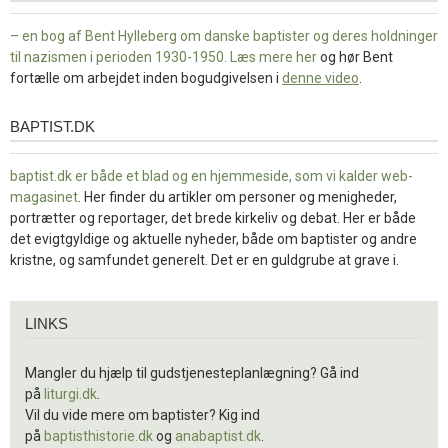
– en bog af Bent Hylleberg om danske baptister og deres holdninger
til nazismen i perioden 1930-1950. Læs mere
her
og hør Bent
fortælle om arbejdet inden bogudgivelsen i
denne video
.
BAPTIST.DK
baptist.dk
baptist.dk er både et blad og en
hjemmeside, som vi kalder web-
magasinet
. Her finder du artikler om personer og menigheder,
portrætter og reportager, det brede kirkeliv og debat. Her er både
det evigtgyldige og aktuelle nyheder, både om baptister og andre
kristne, og samfundet generelt. Det er en guldgrube at grave i.
Links
LINKS
Mangler du hjælp til gudstjenesteplanlægning? Gå ind
på
liturgi.dk
.
Vil du vide mere om baptister? Kig ind
på
baptisthistorie.dk
og
anabaptist.dk
.