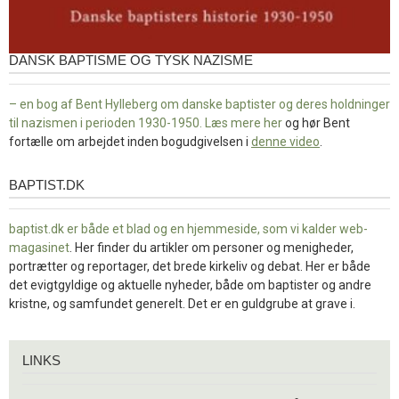
DANSK BAPTISME OG TYSK NAZISME
– en bog af Bent Hylleberg om danske baptister og deres holdninger
til nazismen i perioden 1930-1950. Læs mere
her
og hør Bent
fortælle om arbejdet inden bogudgivelsen i
denne video
.
BAPTIST.DK
baptist.dk
baptist.dk er både et blad og en
hjemmeside, som vi kalder web-
magasinet
. Her finder du artikler om personer og menigheder,
portrætter og reportager, det brede kirkeliv og debat. Her er både
det evigtgyldige og aktuelle nyheder, både om baptister og andre
kristne, og samfundet generelt. Det er en guldgrube at grave i.
Links
LINKS