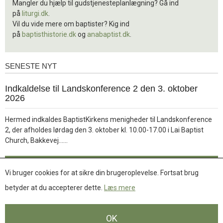
Mangler du hjælp til gudstjenesteplanlægning? Gå ind
på
liturgi.dk
.
Vil du vide mere om baptister? Kig ind
på
baptisthistorie.dk
og
anabaptist.dk
.
SENESTE NYT
Seneste
nyt
1.
Indkaldelse til Landskonference 2 den 3. oktober
jul.
2026
2026
Hermed indkaldes BaptistKirkens menigheder til Landskonference
2, der afholdes lørdag den 3. oktober kl. 10.00-17.00 i Lai Baptist
Læs
Church, Bakkevej……
mere
Læs mere
Vi bruger cookies for at sikre din brugeroplevelse. Fortsat brug
betyder at du accepterer dette.
Læs mere
Se flere nyheder
OK