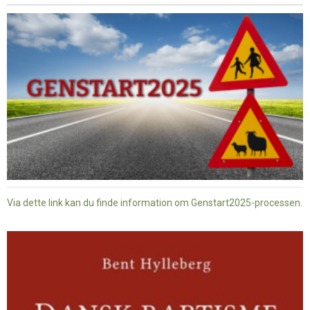
Via dette link kan du finde information om Genstart2025-processen.
Dansk
baptisme
og
tysk
nazisme