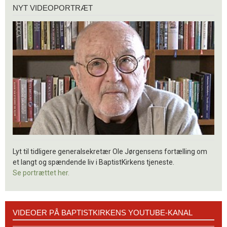
Nyt
NYT VIDEOPORTRÆT
videoportræt
Lyt til tidligere generalsekretær Ole Jørgensens fortælling om
et langt og spændende liv i BaptistKirkens tjeneste.
Se portrættet her.
Videoer
VIDEOER PÅ BAPTISTKIRKENS YOUTUBE-KANAL
på
BaptistKirkens