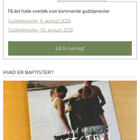
Få det fulde overblik over kommende gudstjenester.
Gudstjenester, 9. august 2026
Gudstjenester, 16. august 2026
Gå til oversigt
HVAD ER BAPTISTER?
Hvad
er
baptister?