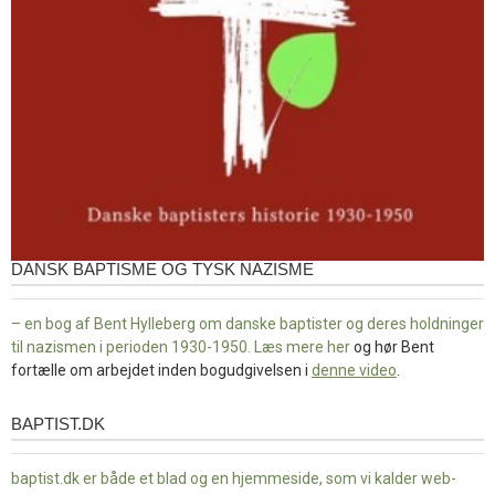
DANSK BAPTISME OG TYSK NAZISME
– en bog af Bent Hylleberg om danske baptister og deres holdninger
til nazismen i perioden 1930-1950. Læs mere
her
og hør Bent
fortælle om arbejdet inden bogudgivelsen i
denne video
.
BAPTIST.DK
baptist.dk
baptist.dk er både et blad og en
hjemmeside, som vi kalder web-