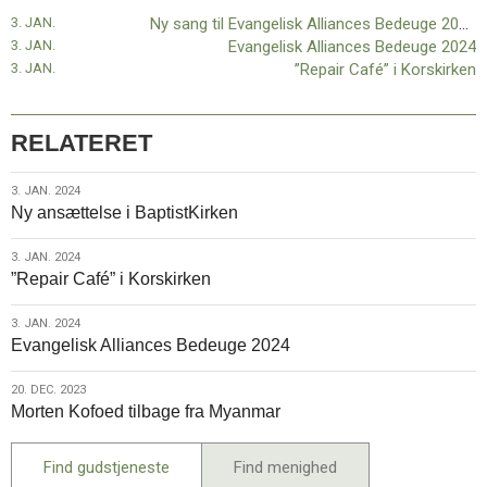
her
Forrige
3. JAN.
Ny sang til Evangelisk Alliances Bedeuge 2024 – Du kan lytte med her
indlæg:
3. JAN.
Evangelisk Alliances Bedeuge 2024
Morten
3. JAN.
”Repair Café” i Korskirken
Kofoed
tilbage
fra
RELATERET
Myanmar
3.
3. JAN. 2024
Ny ansættelse i BaptistKirken
jan.
2024
3.
3. JAN. 2024
”Repair Café” i Korskirken
jan.
2024
3.
3. JAN. 2024
Evangelisk Alliances Bedeuge 2024
jan.
2024
20.
20. DEC. 2023
Morten Kofoed tilbage fra Myanmar
dec.
2023
Find gudstjeneste
Find menighed