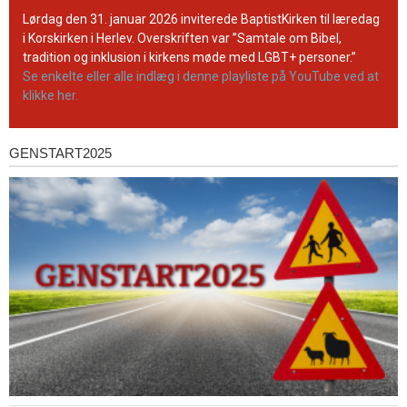
YouTube-
Lørdag den 31. januar 2026 inviterede BaptistKirken til læredag
kanal
i Korskirken i Herlev. Overskriften var ”Samtale om Bibel,
tradition og inklusion i kirkens møde med LGBT+ personer.”
Se enkelte eller alle indlæg i denne playliste på YouTube ved at
klikke her.
GENSTART2025
Genstart2025