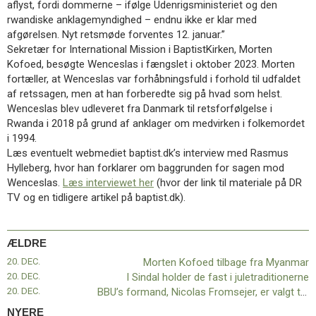
aflyst, fordi dommerne – ifølge Udenrigsministeriet og den
11.0:
Kalender
rwandiske anklagemyndighed – endnu ikke er klar med
12.0:
Inspiration
afgørelsen. Nyt retsmøde forventes 12. januar.”
13.0:
Værktøjskassen
Sekretær for International Mission i BaptistKirken, Morten
14.0:
Mission
Kofoed, besøgte Wenceslas i fængslet i oktober 2023. Morten
15.0:
Om
fortæller, at Wenceslas var forhåbningsfuld i forhold til udfaldet
BaptistKirken
af retssagen, men at han forberedte sig på hvad som helst.
16.0:
Kontakt
Wenceslas blev udleveret fra Danmark til retsforfølgelse i
Næste
Rwanda i 2018 på grund af anklager om medvirken i folkemordet
indlæg:
i 1994.
Ny
Læs eventuelt webmediet baptist.dk’s interview med Rasmus
sang
Hylleberg, hvor han forklarer om baggrunden for sagen mod
til
Wenceslas.
Læs interviewet her
(hvor der link til materiale på DR
Evangelisk
TV og en tidligere artikel på baptist.dk).
Alliances
Bedeuge
2024
ÆLDRE
–
20. DEC.
Morten Kofoed tilbage fra Myanmar
Du
20. DEC.
I Sindal holder de fast i juletraditionerne
kan
20. DEC.
BBU’s formand, Nicolas Fromsejer, er valgt til styrelsen i DUF
lytte
med
NYERE