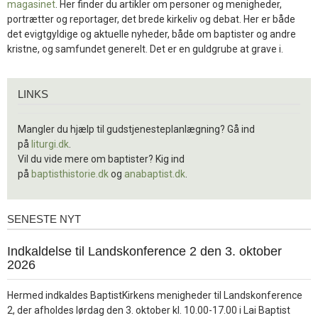
magasinet
. Her finder du artikler om personer og menigheder,
portrætter og reportager, det brede kirkeliv og debat. Her er både
det evigtgyldige og aktuelle nyheder, både om baptister og andre
kristne, og samfundet generelt. Det er en guldgrube at grave i.
Links
LINKS
Mangler du hjælp til gudstjenesteplanlægning? Gå ind
på
liturgi.dk
.
Vil du vide mere om baptister? Kig ind
på
baptisthistorie.dk
og
anabaptist.dk
.
SENESTE NYT
Seneste
nyt
1.
Indkaldelse til Landskonference 2 den 3. oktober
jul.
2026
2026
Hermed indkaldes BaptistKirkens menigheder til Landskonference
2, der afholdes lørdag den 3. oktober kl. 10.00-17.00 i Lai Baptist