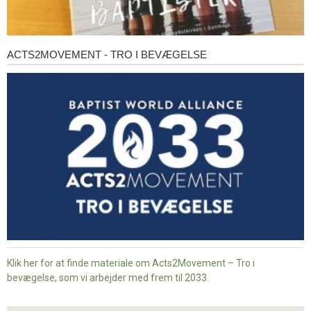
ACTS2MOVEMENT - TRO I BEVÆGELSE
Acts2Movement
-
Tro
i
bevægelse
Klik her for at finde materiale om Acts2Movement – Tro i
bevægelse, som vi arbejder med frem til 2033.