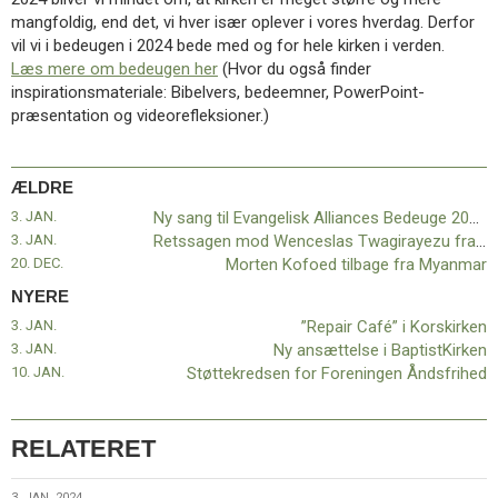
11.0:
Kalender
mangfoldig, end det, vi hver især oplever i vores hverdag. Derfor
12.0:
Inspiration
vil vi i bedeugen i 2024 bede med og for hele kirken i verden.
13.0:
Værktøjskassen
Læs mere om bedeugen her
(Hvor du også finder
14.0:
Mission
inspirationsmateriale: Bibelvers, bedeemner, PowerPoint-
15.0:
Om
præsentation og videorefleksioner.)
BaptistKirken
16.0:
Kontakt
Næste
ÆLDRE
indlæg:
3. JAN.
Ny sang til Evangelisk Alliances Bedeuge 2024 – Du kan lytte med her
”Repair
3. JAN.
Retssagen mod Wenceslas Twagirayezu fra Herlev blev udsat – igen!
Café”
20. DEC.
Morten Kofoed tilbage fra Myanmar
i
NYERE
Korskirken
Forrige
3. JAN.
”Repair Café” i Korskirken
indlæg:
3. JAN.
Ny ansættelse i BaptistKirken
Ny
10. JAN.
Støttekredsen for Foreningen Åndsfrihed
sang
til
Evangelisk
Alliances
RELATERET
Bedeuge
2024
3. JAN. 2024