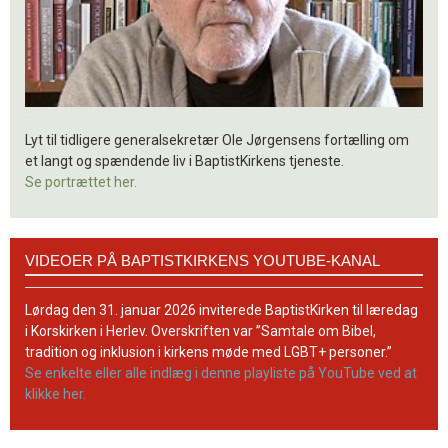
Lyt til tidligere generalsekretær Ole Jørgensens fortælling om
et langt og spændende liv i BaptistKirkens tjeneste.
Se portrættet her.
Videoer
VIDEOER PÅ BAPTISTKIRKENS YOUTUBE-KANAL
på
BaptistKirkens
YouTube-
Lørdag den 31. januar 2026 inviterede BaptistKirken til læredag
kanal
i Korskirken i Herlev. Overskriften var ”Samtale om Bibel,
tradition og inklusion i kirkens møde med LGBT+ personer.”
Se enkelte eller alle indlæg i denne playliste på YouTube ved at
klikke her.