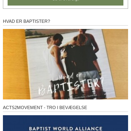
HVAD ER BAPTISTER?
Hvad
er
baptister?
ACTS2MOVEMENT - TRO I BEVÆGELSE
Acts2Movement
-
Tro
i