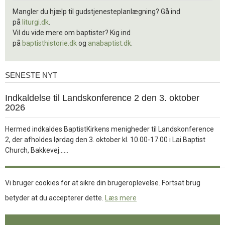
Mangler du hjælp til gudstjenesteplanlægning? Gå ind
på
liturgi.dk
.
Vil du vide mere om baptister? Kig ind
på
baptisthistorie.dk
og
anabaptist.dk
.
SENESTE NYT
Seneste
nyt
1.
Indkaldelse til Landskonference 2 den 3. oktober
jul.
2026
2026
Hermed indkaldes BaptistKirkens menigheder til Landskonference
2, der afholdes lørdag den 3. oktober kl. 10.00-17.00 i Lai Baptist
Læs
Church, Bakkevej……
mere
Læs mere
Vi bruger cookies for at sikre din brugeroplevelse. Fortsat brug
betyder at du accepterer dette.
Læs mere
Se flere nyheder