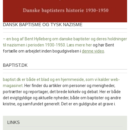
DANSK BAPTISME OG TYSK NAZISME
– en bog af Bent Hylleberg om danske baptister og deres holdninger
til nazismen i perioden 1930-1950. Læs mere
her
og hør Bent
fortælle om arbejdet inden bogudgivelsen i
denne video
.
BAPTIST.DK
baptist.dk
baptist.dk er både et blad og en
hjemmeside, som vi kalder web-
magasinet
. Her finder du artikler om personer og menigheder,
portrætter og reportager, det brede kirkeliv og debat. Her er både
det evigtgyldige og aktuelle nyheder, både om baptister og andre
kristne, og samfundet generelt. Det er en guldgrube at grave i.
Links
LINKS