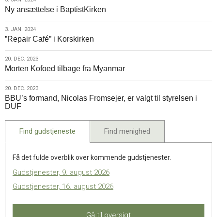
3.
–
Ny ansættelse i BaptistKirken
jan.
Du
2024
kan
3.
3. JAN. 2024
lytte
”Repair Café” i Korskirken
jan.
med
2024
her
20.
20. DEC. 2023
Morten Kofoed tilbage fra Myanmar
dec.
2023
20.
20. DEC. 2023
BBU’s formand, Nicolas Fromsejer, er valgt til styrelsen i
dec.
DUF
2023
Find gudstjeneste
Find menighed
Få det fulde overblik over kommende gudstjenester.
Gudstjenester, 9. august 2026
Gudstjenester, 16. august 2026
Gå til oversigt