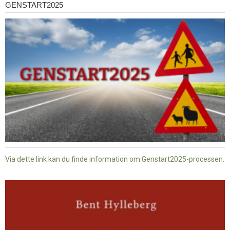
GENSTART2025
Genstart2025
Via dette link kan du finde information om Genstart2025-processen.
Dansk
baptisme
og
tysk
nazisme