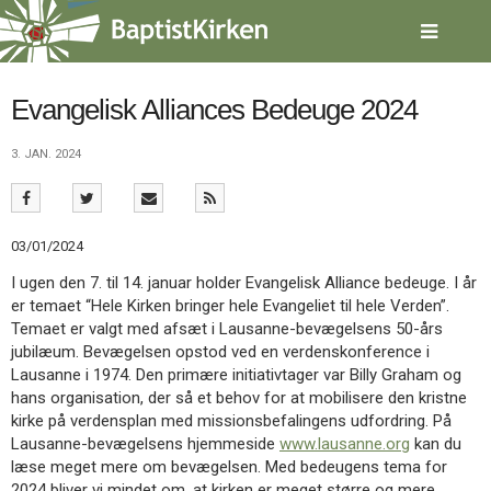
Spring
menu
over
og
gå
Evangelisk Alliances Bedeuge 2024
til
indhold
Vend
3. JAN. 2024
tilbage
til
forsiden
Gå
1.0:
Forside
03/01/2024
til
2.0:
Nyheder
I ugen den 7. til 14. januar holder Evangelisk Alliance bedeuge. I år
vores
3.0:
Kalender
er temaet “Hele Kirken bringer hele Evangeliet til hele Verden”.
guide
4.0:
Inspiration
Temaet er valgt med afsæt i Lausanne-bevægelsens 50-års
for
5.0:
Værktøjskassen
jubilæum. Bevægelsen opstod ved en verdenskonference i
tilgængelighed
6.0:
Mission
Lausanne i 1974. Den primære initiativtager var Billy Graham og
7.0:
Om
hans organisation, der så et behov for at mobilisere den kristne
BaptistKirken
kirke på verdensplan med missionsbefalingens udfordring. På
8.0:
Kontakt
Lausanne-bevægelsens hjemmeside
www.lausanne.org
kan du
9.0:
Forside
læse meget mere om bevægelsen. Med bedeugens tema for
10.0:
Nyheder
2024 bliver vi mindet om, at kirken er meget større og mere