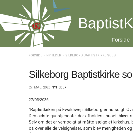
Spring
menu
over
BaptistK
og
gå
til
20.0:
Forside
indhold
Vend
tilbage
til
FORSIDE
NYHEDER
SILKEBORG BAPTISTKIRKE SOLGT
forsiden
Gå
1.0:
Forside
til
2.0:
Nyheder
Silkeborg Baptistkirke so
vores
3.0:
Kalender
guide
4.0:
Inspiration
27. MAJ. 2026
NYHEDER
for
5.0:
Værktøjskassen
tilgængelighed
6.0:
Mission
27/05/2026
7.0:
Om
BaptistKirken
”Baptistkirken på Ewaldsvej i Silkeborg er nu solgt. Over
8.0:
Kontakt
Den sidste gudstjeneste, der afholdes i huset, bliver sø
Selv om det er vemodigt at måtte sælge et kirkehus, bl
9.0:
Forside
os over alle de velsignelser, som blev menigheden og
10.0:
Nyheder