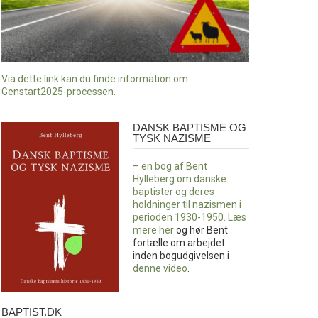
Via dette link kan du finde information om
Genstart2025-processen.
DANSK BAPTISME OG
Dansk
TYSK NAZISME
baptisme
og
– en bog af Bent
tysk
Hylleberg om danske
nazisme
baptister og deres
holdninger til nazismen i
perioden 1930-1950. Læs
mere
her
og hør Bent
fortælle om arbejdet
inden bogudgivelsen i
denne video
.
BAPTIST.DK
baptist.dk