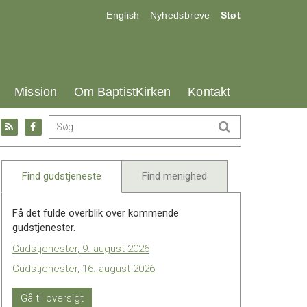
17.0:
18.0:
19.0:
English
Nyhedsbreve
Støt
25.0:
26.0:
27.0:
Mission
Om BaptistKirken
Kontakt
Gå
Gå
til:
til:
l
RSS
Facebook
feed
Find gudstjeneste
Find menighed
Få det fulde overblik over kommende
gudstjenester.
Gudstjenester, 9. august 2026
Gudstjenester, 16. august 2026
Gå til oversigt