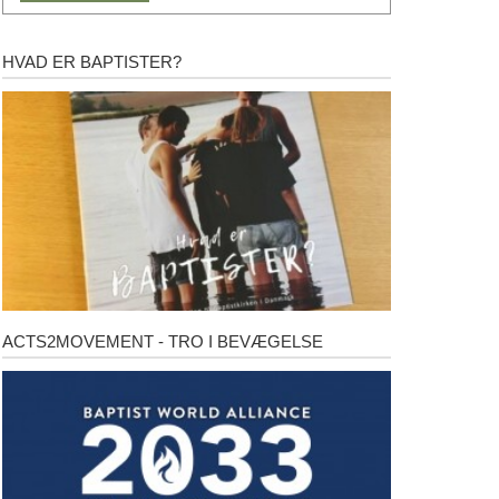
HVAD ER BAPTISTER?
Hvad
er
baptister?
ACTS2MOVEMENT - TRO I BEVÆGELSE
Acts2Movement
-
Tro
i
bevægelse