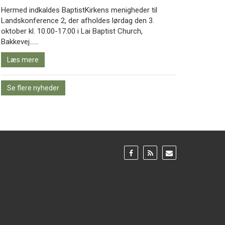
Hermed indkaldes BaptistKirkens menigheder til
Landskonference 2, der afholdes lørdag den 3.
oktober kl. 10.00-17.00 i Lai Baptist Church,
Læs
Bakkevej……
mere
Læs mere
Se flere nyheder
Gå
Gå
Gå
til:
til:
til:
Facebook
RSS
Email
feed