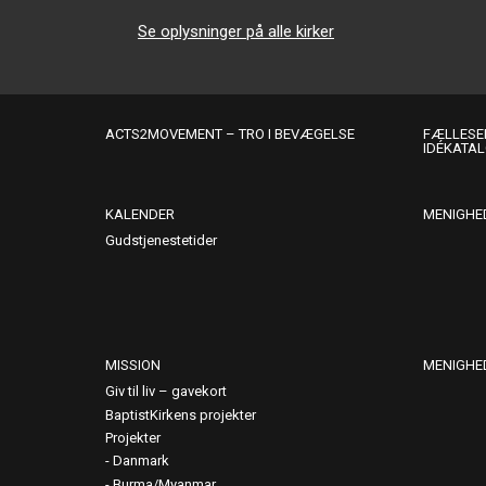
Se oplysninger på alle kirker
ACTS2MOVEMENT – TRO I BEVÆGELSE
FÆLLESER
IDÉKATA
KALENDER
MENIGHE
Gudstjenestetider
MISSION
MENIGHE
Giv til liv – gavekort
BaptistKirkens projekter
Projekter
Danmark
Burma/Myanmar