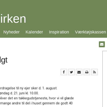
irken
21.0:
22.0:
23.0:
24.0:
Nyheder
Kalender
Inspiration
Værktøjskassen
Gå
til:
Emai
lgt
dragelse til ny ejer sker d. 1. august.
ndag d. 21. juni kl. 10.00.
iver det en takkegudstjeneste, hvor vi vil glæde
 mange andre til del i huset gennem de godt 40