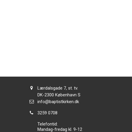
Adresse:
Lærdalsgade 7, st. tv.
Adresse:
DK-2300
København S
Send
info@baptistkirken.dk
email:
Tlf.:
3259 0708
Telefontid:
Mandag-fredag kl. 9-12