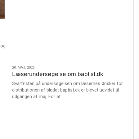
e
r
e
 og
20.
20. MAJ. 2026
Læserundersøgelse om baptist.dk
maj.
2026
Svarfristen på undersøgelsen om læsernes ønsker for
t
distributionen af bladet baptist.dk er blevet udvidet til
L
udgangen af maj. For at……
æ
s
m
e
r
e