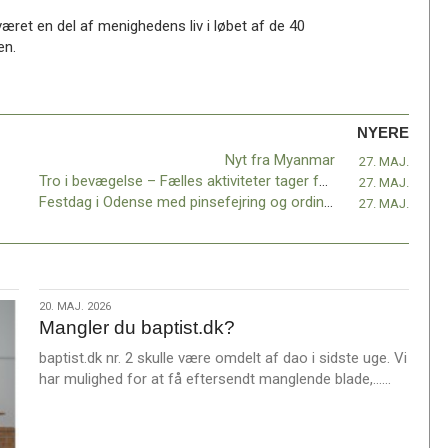
æret en del af menighedens liv i løbet af de 40
en.
NYERE
Nyt fra Myanmar
27. MAJ.
Tro i bevægelse – Fælles aktiviteter tager form i efteråret 2026
27. MAJ.
Festdag i Odense med pinsefejring og ordination
27. MAJ.
20.
20. MAJ. 2026
Mangler du baptist.dk?
maj.
2026
baptist.dk nr. 2 skulle være omdelt af dao i sidste uge. Vi
L
har mulighed for at få eftersendt manglende blade,……
æ
s
m