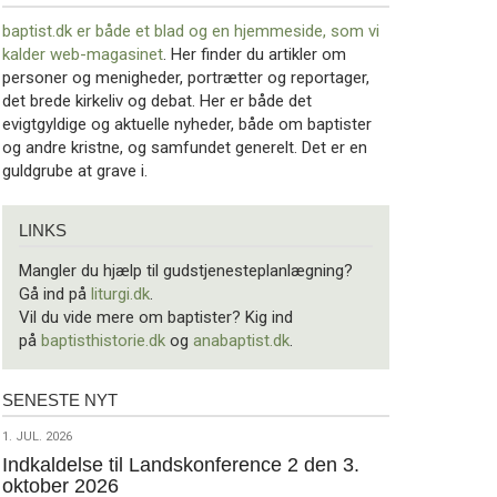
baptist.dk er både et blad og en
hjemmeside, som vi
kalder web-magasinet
. Her finder du artikler om
personer og menigheder, portrætter og reportager,
det brede kirkeliv og debat. Her er både det
evigtgyldige og aktuelle nyheder, både om baptister
og andre kristne, og samfundet generelt. Det er en
guldgrube at grave i.
Links
LINKS
Mangler du hjælp til gudstjenesteplanlægning?
Gå ind på
liturgi.dk
.
Vil du vide mere om baptister? Kig ind
på
baptisthistorie.dk
og
anabaptist.dk
.
SENESTE NYT
Seneste
nyt
1.
1. JUL. 2026
jul.
Indkaldelse til Landskonference 2 den 3.
oktober 2026
2026