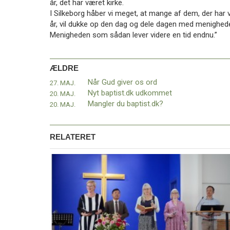
år, det har været kirke.
11.0:
Kalender
I Silkeborg håber vi meget, at mange af dem, der har v
12.0:
Inspiration
år, vil dukke op den dag og dele dagen med menighed
13.0:
Værktøjskassen
Menigheden som sådan lever videre en tid endnu.”
14.0:
Mission
15.0:
Om
BaptistKirken
ÆLDRE
16.0:
Kontakt
Når Gud giver os ord
27. MAJ.
Næste
Nyt baptist.dk udkommet
20. MAJ.
indlæg:
Mangler du baptist.dk?
20. MAJ.
Nyt
fra
Myanmar
Forrige
RELATERET
indlæg:
Når
Gud
giver
os
ord