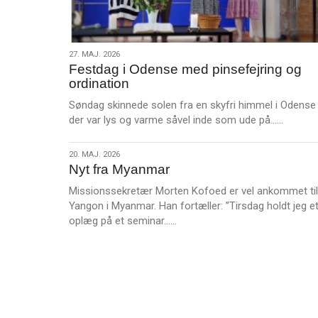
27.
27. MAJ. 2026
Festdag i Odense med pinsefejring og
maj.
ordination
2026
Søndag skinnede solen fra en skyfri himmel i Odense
L
der var lys og varme såvel inde som ude på……
æ
s
20.
20. MAJ. 2026
m
Nyt fra Myanmar
maj.
e
2026
Missionssekretær Morten Kofoed er vel ankommet til
r
Yangon i Myanmar. Han fortæller: ”Tirsdag holdt jeg e
e
L
oplæg på et seminar……
æ
s
m
e
r
e