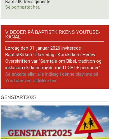
BaptistKirkens tjeneste.
Se portrættet her.
Videoer
VIDEOER PÅ BAPTISTKIRKENS YOUTUBE-
på
KANAL
BaptistKirkens
YouTube-
Lørdag den 31. januar 2026 inviterede
kanal
BaptistKirken til læredag i Korskirken i Herlev.
Overskriften var ”Samtale om Bibel, tradition og
inklusion i kirkens møde med LGBT+ personer.”
Se enkelte eller alle indlæg i denne playliste på
YouTube ved at klikke her.
GENSTART2025
Genstart2025