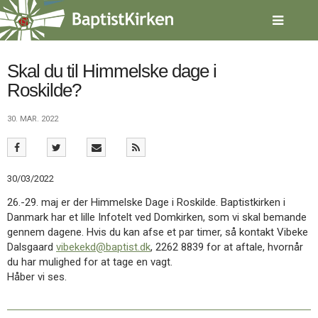
Spring
menu
over
og
gå
Skal du til Himmelske dage i
til
Roskilde?
indhold
Vend
tilbage
30. MAR. 2022
til
forsiden
Gå
1.0:
Forside
til
2.0:
Nyheder
30/03/2022
vores
3.0:
Kalender
guide
4.0:
Inspiration
26.-29. maj er der Himmelske Dage i Roskilde. Baptistkirken i
for
5.0:
Værktøjskassen
Danmark har et lille Infotelt ved Domkirken, som vi skal bemande
tilgængelighed
6.0:
Mission
gennem dagene. Hvis du kan afse et par timer, så kontakt Vibeke
7.0:
Om
Dalsgaard
vibekekd@baptist.dk
, 2262 8839 for at aftale, hvornår
BaptistKirken
du har mulighed for at tage en vagt.
8.0:
Kontakt
Håber vi ses.
9.0:
Forside
10.0:
Nyheder