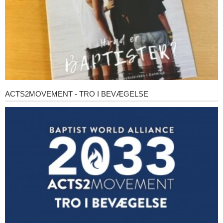
ACTS2MOVEMENT - TRO I BEVÆGELSE
Acts2Movement
-
Tro
i
bevægelse