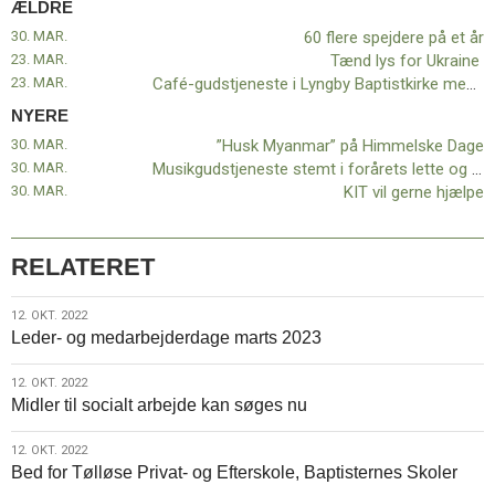
ÆLDRE
11.0:
Kalender
12.0:
Inspiration
30. MAR.
60 flere spejdere på et år
13.0:
Værktøjskassen
23. MAR.
Tænd lys for Ukraine
14.0:
Mission
23. MAR.
Café-gudstjeneste i Lyngby Baptistkirke med Cecil Bødkers barnebarn
15.0:
Om
NYERE
BaptistKirken
30. MAR.
”Husk Myanmar” på Himmelske Dage
16.0:
Kontakt
30. MAR.
Musikgudstjeneste stemt i forårets lette og lyse grundtone
Næste
30. MAR.
KIT vil gerne hjælpe
indlæg:
”Husk
Myanmar”
RELATERET
på
Himmelske
12.
12. OKT. 2022
Dage
Forrige
Leder- og medarbejderdage marts 2023
okt.
indlæg:
2022
60
12.
12. OKT. 2022
flere
Midler til socialt arbejde kan søges nu
okt.
spejdere
2022
på
12.
12. OKT. 2022
et
Bed for Tølløse Privat- og Efterskole, Baptisternes Skoler
okt.
år