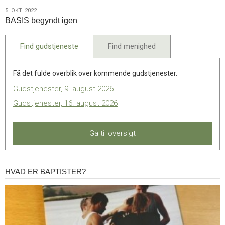
2022
5.
5. OKT. 2022
BASIS begyndt igen
okt.
2022
Find gudstjeneste
Find menighed
Få det fulde overblik over kommende gudstjenester.
Gudstjenester, 9. august 2026
Gudstjenester, 16. august 2026
Gå til oversigt
HVAD ER BAPTISTER?
Hvad
er
baptister?