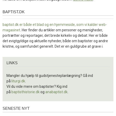
BAPTIST.DK
baptist.dk
baptist.dk er både et blad og en
hjemmeside, som vi kalder web-
magasinet
. Her finder du artikler om personer og menigheder,
portrætter og reportager, det brede kirkeliv og debat. Her er både
det evigtgyldige og aktuelle nyheder, både om baptister og andre
kristne, og samfundet generelt. Det er en guldgrube at grave i.
Links
LINKS
Mangler du hjælp til gudstjenesteplanlægning? Gå ind
på
liturgi.dk
.
Vil du vide mere om baptister? Kig ind
på
baptisthistorie.dk
og
anabaptist.dk
.
SENESTE NYT
Seneste
nyt