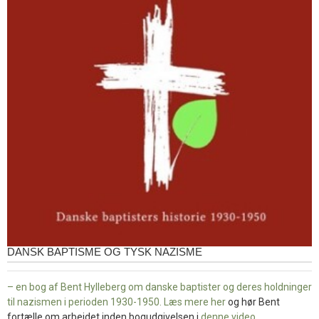
DANSK BAPTISME OG TYSK NAZISME
– en bog af Bent Hylleberg om danske baptister og deres holdninger
til nazismen i perioden 1930-1950. Læs mere
her
og hør Bent
fortælle om arbejdet inden bogudgivelsen i
denne video
.