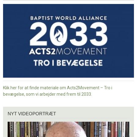
-
Tro
i
bevægelse
Klik her for at finde materiale om Acts2Movement – Tro i
bevægelse, som vi arbejder med frem til 2033.
Nyt
NYT VIDEOPORTRÆT
videoportræt