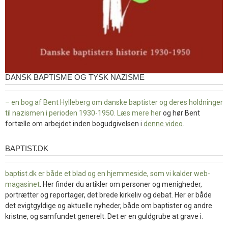
DANSK BAPTISME OG TYSK NAZISME
– en bog af Bent Hylleberg om danske baptister og deres holdninger
til nazismen i perioden 1930-1950. Læs mere
her
og hør Bent
fortælle om arbejdet inden bogudgivelsen i
denne video
.
BAPTIST.DK
baptist.dk
baptist.dk er både et blad og en
hjemmeside, som vi kalder web-
magasinet
. Her finder du artikler om personer og menigheder,
portrætter og reportager, det brede kirkeliv og debat. Her er både
det evigtgyldige og aktuelle nyheder, både om baptister og andre
kristne, og samfundet generelt. Det er en guldgrube at grave i.