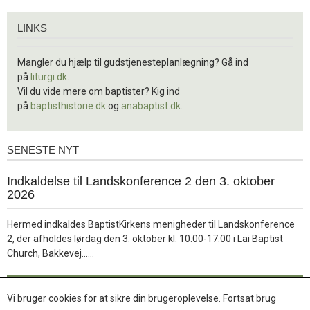
Links
LINKS
Mangler du hjælp til gudstjenesteplanlægning? Gå ind
på
liturgi.dk
.
Vil du vide mere om baptister? Kig ind
på
baptisthistorie.dk
og
anabaptist.dk
.
SENESTE NYT
Seneste
nyt
1.
Indkaldelse til Landskonference 2 den 3. oktober
jul.
2026
2026
Hermed indkaldes BaptistKirkens menigheder til Landskonference
2, der afholdes lørdag den 3. oktober kl. 10.00-17.00 i Lai Baptist
Læs
Church, Bakkevej……
mere
Læs mere
Vi bruger cookies for at sikre din brugeroplevelse. Fortsat brug