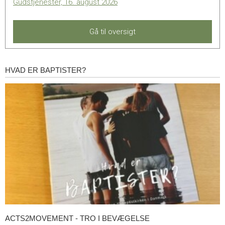
Gudstjenester, 16. august 2026
Gå til oversigt
HVAD ER BAPTISTER?
Hvad
er
baptister?
ACTS2MOVEMENT - TRO I BEVÆGELSE
Acts2Movement