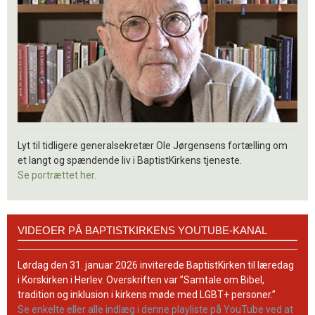
Lyt til tidligere generalsekretær Ole Jørgensens fortælling om
et langt og spændende liv i BaptistKirkens tjeneste.
Se portrættet her.
Videoer
VIDEOER PÅ BAPTISTKIRKENS YOUTUBE-KANAL
på
BaptistKirkens
YouTube-
Lørdag den 31. januar 2026 inviterede BaptistKirken til læredag
kanal
i Korskirken i Herlev. Overskriften var ”Samtale om Bibel,
tradition og inklusion i kirkens møde med LGBT+ personer.”
Se enkelte eller alle indlæg i denne playliste på YouTube ved at