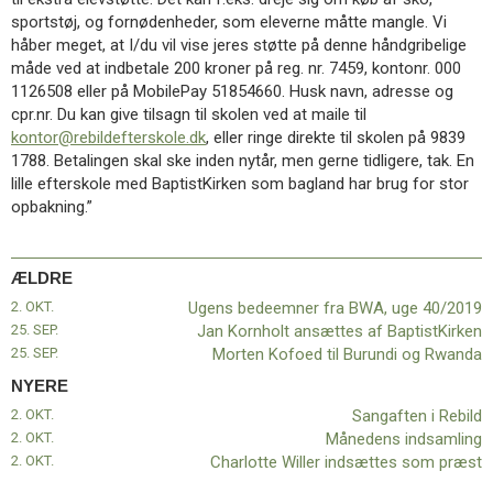
11.0:
Kalender
sportstøj, og fornødenheder, som eleverne måtte mangle. Vi
12.0:
Inspiration
håber meget, at I/du vil vise jeres støtte på denne håndgribelige
13.0:
Værktøjskassen
måde ved at indbetale 200 kroner på reg. nr. 7459, kontonr. 000
14.0:
Mission
1126508 eller på MobilePay 51854660. Husk navn, adresse og
15.0:
Om
cpr.nr. Du kan give tilsagn til skolen ved at maile til
BaptistKirken
kontor@rebildefterskole.dk
, eller ringe direkte til skolen på 9839
16.0:
Kontakt
1788. Betalingen skal ske inden nytår, men gerne tidligere, tak. En
lille efterskole med BaptistKirken som bagland har brug for stor
Næste
opbakning.”
indlæg:
Sangaften
i
Rebild
ÆLDRE
Forrige
indlæg:
2. OKT.
Ugens bedeemner fra BWA, uge 40/2019
Ugens
25. SEP.
Jan Kornholt ansættes af BaptistKirken
bedeemner
25. SEP.
Morten Kofoed til Burundi og Rwanda
fra
NYERE
BWA,
2. OKT.
Sangaften i Rebild
uge
2. OKT.
Månedens indsamling
40/2019
2. OKT.
Charlotte Willer indsættes som præst