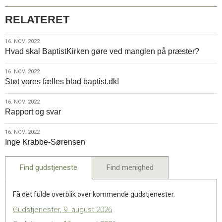
RELATERET
16.
16. NOV. 2022
Hvad skal BaptistKirken gøre ved manglen på præster?
nov.
2022
16.
16. NOV. 2022
Støt vores fælles blad baptist.dk!
nov.
2022
16.
16. NOV. 2022
Rapport og svar
nov.
2022
16.
16. NOV. 2022
Inge Krabbe-Sørensen
nov.
2022
Find gudstjeneste
Find menighed
Få det fulde overblik over kommende gudstjenester.
Gudstjenester, 9. august 2026