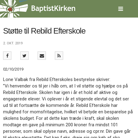
Spring
menu
over
og
gå
Støtte til Rebild Efterskole
til
indhold
Vend
2. OKT. 2019
tilbage
til
forsiden
Gå
1.0:
Forside
02/10/2019
til
2.0:
Nyheder
Lone Valbak fra Rebild Efterskoles bestyrelse skriver:
vores
3.0:
Kalender
”Vi henvender os til jer i håb om, at I vil støtte og hjælpe os på
guide
4.0:
Inspiration
Rebild Efterskole. Skolen har igen i år et hold af aktive og
for
5.0:
Værktøjskassen
engagerede elever. Vi oplever i år et stigende elevtal og det ser
tilgængelighed
6.0:
Mission
ud til at fortsætte de kommende år. Rebild Efterskole har
7.0:
Om
mulighed for momsfritagelse, hvilket vil betyde en besparelse på
BaptistKirken
skolens budget. For at dette kan træde i kraft, skal skolen
8.0:
Kontakt
modtage en gave på minimum 200 kroner fra mindst 101
9.0:
Forside
personer, som skal oplyse navn, adresse og cpr.nr. Din gave går
10.0:
Nyheder
til ekstra elevstøtte. Det kan f.eks. dreje sig om køb af sko,