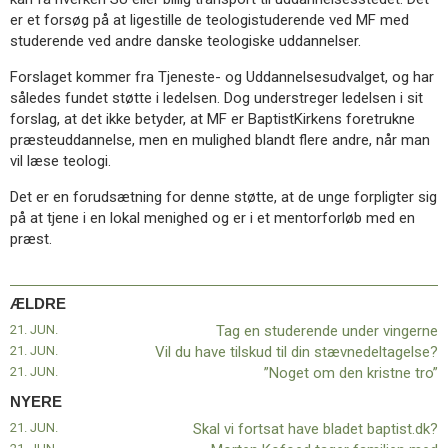
11.0:
Kalender
er et forsøg på at ligestille de teologistuderende ved MF med
12.0:
Inspiration
studerende ved andre danske teologiske uddannelser.
13.0:
Værktøjskassen
14.0:
Mission
Forslaget kommer fra Tjeneste- og Uddannelsesudvalget, og har
15.0:
Om
således fundet støtte i ledelsen. Dog understreger ledelsen i sit
BaptistKirken
forslag, at det ikke betyder, at MF er BaptistKirkens foretrukne
16.0:
Kontakt
præsteuddannelse, men en mulighed blandt flere andre, når man
vil læse teologi.
Næste
indlæg:
Det er en forudsætning for denne støtte, at de unge forpligter sig
Skal
på at tjene i en lokal menighed og er i et mentorforløb med en
vi
præst.
fortsat
have
bladet
ÆLDRE
baptist.dk?
21. JUN.
Tag en studerende under vingerne
Forrige
21. JUN.
Vil du have tilskud til din stævnedeltagelse?
indlæg:
21. JUN.
”Noget om den kristne tro”
Tag
en
NYERE
studerende
21. JUN.
Skal vi fortsat have bladet baptist.dk?
under