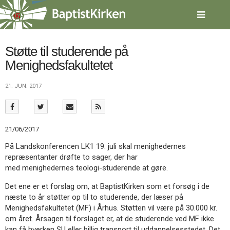
Spring
menu
over
og
gå
Støtte til studerende på
til
Menighedsfakultetet
indhold
Vend
tilbage
21. JUN. 2017
til
forsiden
Gå
1.0:
Forside
til
2.0:
Nyheder
21/06/2017
vores
3.0:
Kalender
guide
4.0:
Inspiration
På Landskonferencen LK1 19. juli skal menighedernes
for
5.0:
Værktøjskassen
repræsentanter drøfte to sager, der har
tilgængelighed
6.0:
Mission
med menighedernes teologi-studerende at gøre.
7.0:
Om
Det ene er et forslag om, at BaptistKirken som et forsøg i de
BaptistKirken
næste to år støtter op til to studerende, der læser på
8.0:
Kontakt
Menighedsfakultetet (MF) i Århus. Støtten vil være på 30.000 kr.
9.0:
Forside
om året. Årsagen til forslaget er, at de studerende ved MF ikke
10.0:
Nyheder
kan få hverken SU eller billig transport til uddannelsesstedet. Det