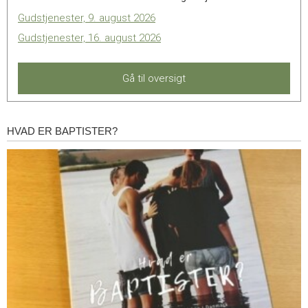
Gudstjenester, 9. august 2026
Gudstjenester, 16. august 2026
Gå til oversigt
HVAD ER BAPTISTER?
Hvad
er
baptister?