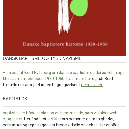
DANSK BAPTISME OG TYSK NAZISME
– en bog af Bent Hylleberg om danske baptister og deres holdninger
til nazismen i perioden 1930-1950. Læs mere
her
og hør Bent
fortælle om arbejdet inden bogudgivelsen i
denne video
.
BAPTIST.DK
baptist.dk
baptist.dk er både et blad og en
hjemmeside, som vi kalder web-
magasinet
. Her finder du artikler om personer og menigheder,
portrætter og reportager, det brede kirkeliv og debat. Her er både