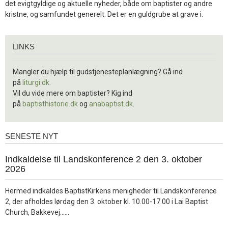
det evigtgyldige og aktuelle nyheder, både om baptister og andre
kristne, og samfundet generelt. Det er en guldgrube at grave i.
Links
LINKS
Mangler du hjælp til gudstjenesteplanlægning? Gå ind
på
liturgi.dk
.
Vil du vide mere om baptister? Kig ind
på
baptisthistorie.dk
og
anabaptist.dk
.
SENESTE NYT
Seneste
nyt
1.
Indkaldelse til Landskonference 2 den 3. oktober
jul.
2026
2026
Hermed indkaldes BaptistKirkens menigheder til Landskonference
2, der afholdes lørdag den 3. oktober kl. 10.00-17.00 i Lai Baptist
Læs
Church, Bakkevej……
mere