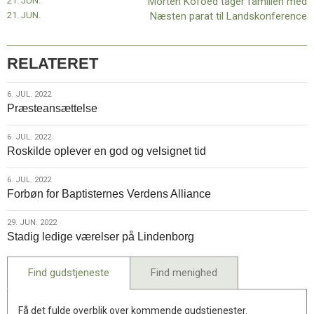
21. JUN.
Morten Kofoed tager familien med
vingerne
21. JUN.
Næsten parat til Landskonference
RELATERET
6.
6. JUL. 2022
Præsteansættelse
jul.
2022
6.
6. JUL. 2022
Roskilde oplever en god og velsignet tid
jul.
2022
6.
6. JUL. 2022
Forbøn for Baptisternes Verdens Alliance
jul.
2022
29.
29. JUN. 2022
Stadig ledige værelser på Lindenborg
jun.
2022
Find gudstjeneste
Find menighed
Få det fulde overblik over kommende gudstjenester.