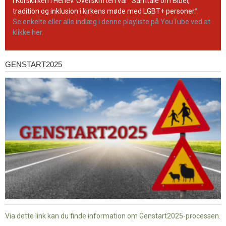
kanal
i Korskirken i Herlev. Overskriften var ”Samtale om Bibel,
tradition og inklusion i kirkens møde med LGBT+ personer.”
Se enkelte eller alle indlæg i denne playliste på YouTube ved at
klikke her.
GENSTART2025
Genstart2025
Via dette link kan du finde information om Genstart2025-processen.