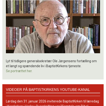
Lyt til tidligere generalsekretær Ole Jørgensens fortælling om
et langt og spændende liv i BaptistKirkens tjeneste.
Se portrættet her.
Videoer
VIDEOER PÅ BAPTISTKIRKENS YOUTUBE-KANAL
på
BaptistKirkens
YouTube-
Lørdag den 31. januar 2026 inviterede BaptistKirken til læredag