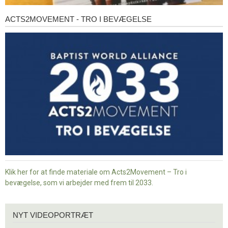
ACTS2MOVEMENT - TRO I BEVÆGELSE
Acts2Movement
-
Tro
i
bevægelse
Klik her for at finde materiale om Acts2Movement – Tro i
bevægelse, som vi arbejder med frem til 2033.
Nyt
NYT VIDEOPORTRÆT
videoportræt