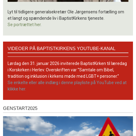
Lyt til tidligere generalsekretær Ole Jørgensens fortælling om
et langt og spændende liv i BaptistKirkens tjeneste.
Se portrættet her.
Videoer
VIDEOER PÅ BAPTISTKIRKENS YOUTUBE-KANAL
på
BaptistKirkens
YouTube-
Lørdag den 31. januar 2026 inviterede BaptistKirken til læredag
kanal
i Korskirken i Herlev. Overskriften var ”Samtale om Bibel,
tradition og inklusion i kirkens møde med LGBT+ personer.”
Se enkelte eller alle indlæg i denne playliste på YouTube ved at
klikke her.
GENSTART2025
Genstart2025