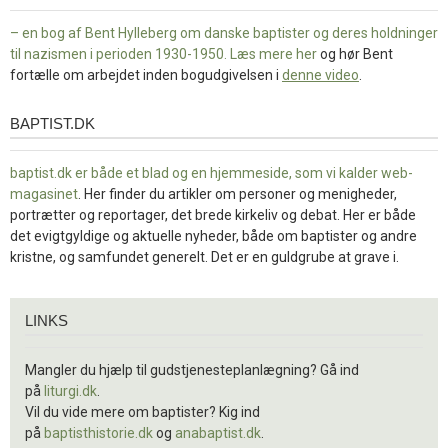
– en bog af Bent Hylleberg om danske baptister og deres holdninger
til nazismen i perioden 1930-1950. Læs mere
her
og hør Bent
fortælle om arbejdet inden bogudgivelsen i
denne video
.
BAPTIST.DK
baptist.dk
baptist.dk er både et blad og en
hjemmeside, som vi kalder web-
magasinet
. Her finder du artikler om personer og menigheder,
portrætter og reportager, det brede kirkeliv og debat. Her er både
det evigtgyldige og aktuelle nyheder, både om baptister og andre
kristne, og samfundet generelt. Det er en guldgrube at grave i.
Links
LINKS
Mangler du hjælp til gudstjenesteplanlægning? Gå ind
på
liturgi.dk
.
Vil du vide mere om baptister? Kig ind
på
baptisthistorie.dk
og
anabaptist.dk
.