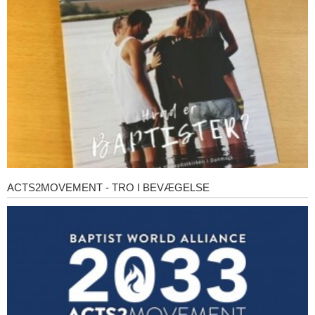
baptister?
ACTS2MOVEMENT - TRO I BEVÆGELSE
Acts2Movement
-
Tro
i
bevægelse