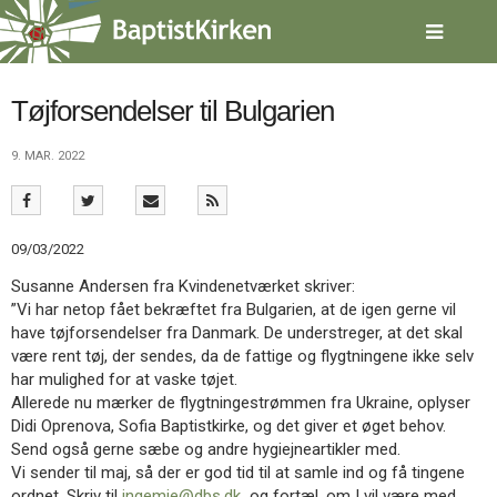
Spring
menu
over
og
gå
Tøjforsendelser til Bulgarien
til
indhold
Vend
9. MAR. 2022
tilbage
til
forsiden
Gå
1.0:
Forside
09/03/2022
til
2.0:
Nyheder
Susanne Andersen fra Kvindenetværket skriver:
vores
3.0:
Kalender
”Vi har netop fået bekræftet fra Bulgarien, at de igen gerne vil
guide
4.0:
Inspiration
have tøjforsendelser fra Danmark. De understreger, at det skal
for
5.0:
Værktøjskassen
være rent tøj, der sendes, da de fattige og flygtningene ikke selv
tilgængelighed
6.0:
Mission
har mulighed for at vaske tøjet.
7.0:
Om
Allerede nu mærker de flygtningestrømmen fra Ukraine, oplyser
BaptistKirken
Didi Oprenova, Sofia Baptistkirke, og det giver et øget behov.
8.0:
Kontakt
Send også gerne sæbe og andre hygiejneartikler med.
9.0:
Forside
Vi sender til maj, så der er god tid til at samle ind og få tingene
10.0:
Nyheder
ordnet. Skriv til
ingemie@dbs.dk
og fortæl, om I vil være med.