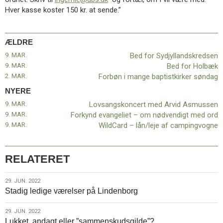
11.0:
Kalender
Hver kasse koster 150 kr. at sende.”
12.0:
Inspiration
13.0:
Værktøjskassen
14.0:
Mission
ÆLDRE
15.0:
Om
9. MAR.
Bed for Sydjyllandskredsen
BaptistKirken
9. MAR.
Bed for Holbæk
16.0:
Kontakt
2. MAR.
Forbøn i mange baptistkirker søndag
Næste
NYERE
indlæg:
9. MAR.
Lovsangskoncert med Arvid Asmussen
Lovsangskoncert
9. MAR.
Forkynd evangeliet – om nødvendigt med ord
med
9. MAR.
WildCard – lån/leje af campingvogne
Arvid
Asmussen
Forrige
indlæg:
Bed
RELATERET
for
Sydjyllandskredsen
29.
29. JUN. 2022
Stadig ledige værelser på Lindenborg
jun.
2022
29.
29. JUN. 2022
Lukket, andagt eller ”sammenskudsgilde”?