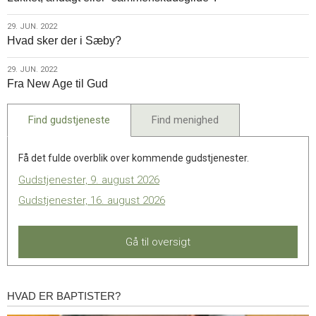
jun.
2022
29.
29. JUN. 2022
Hvad sker der i Sæby?
jun.
2022
29.
29. JUN. 2022
Fra New Age til Gud
jun.
2022
Find gudstjeneste
Find menighed
Få det fulde overblik over kommende gudstjenester.
Gudstjenester, 9. august 2026
Gudstjenester, 16. august 2026
Gå til oversigt
HVAD ER BAPTISTER?
Hvad
er