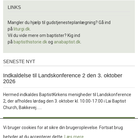
Links
LINKS
Mangler du hjælp til gudstjenesteplanlægning? Gå ind
på
liturgi.dk
.
Vil du vide mere om baptister? Kig ind
på
baptisthistorie.dk
og
anabaptist.dk
.
SENESTE NYT
Seneste
nyt
1.
Indkaldelse til Landskonference 2 den 3. oktober
jul.
2026
2026
Hermed indkaldes BaptistKirkens menigheder til Landskonference
2, der afholdes lørdag den 3. oktober kl. 10.00-17.00 i Lai Baptist
Læs
Church, Bakkevej……
mere
Læs mere
Vi bruger cookies for at sikre din brugeroplevelse. Fortsat brug
betyder at du accepterer dette.
Læs mere