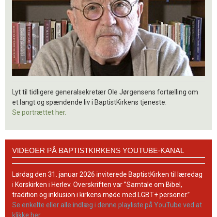
Lyt til tidligere generalsekretær Ole Jørgensens fortælling om
et langt og spændende liv i BaptistKirkens tjeneste.
Se portrættet her.
Videoer
VIDEOER PÅ BAPTISTKIRKENS YOUTUBE-KANAL
på
BaptistKirkens
YouTube-
Lørdag den 31. januar 2026 inviterede BaptistKirken til læredag
kanal
i Korskirken i Herlev. Overskriften var ”Samtale om Bibel,
tradition og inklusion i kirkens møde med LGBT+ personer.”
Se enkelte eller alle indlæg i denne playliste på YouTube ved at
klikke her.