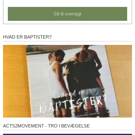
Gå til oversigt
HVAD ER BAPTISTER?
Hvad
er
baptister?
ACTS2MOVEMENT - TRO I BEVÆGELSE
Acts2Movement
-