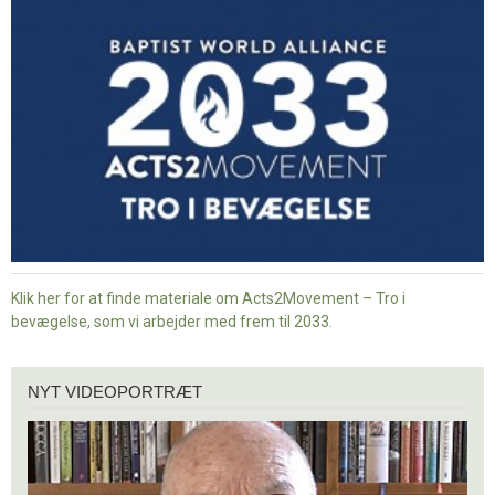
Tro
i
bevægelse
Klik her for at finde materiale om Acts2Movement – Tro i
bevægelse, som vi arbejder med frem til 2033.
Nyt
NYT VIDEOPORTRÆT
videoportræt