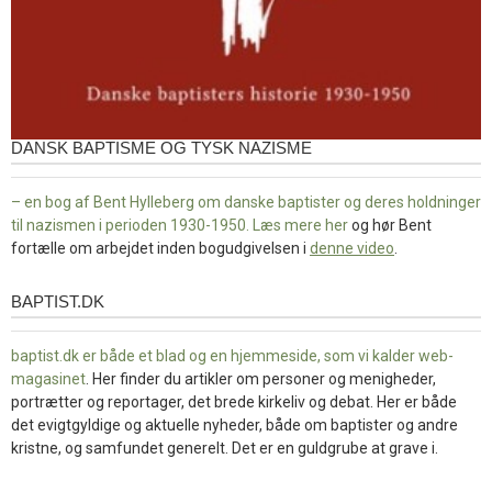
DANSK BAPTISME OG TYSK NAZISME
– en bog af Bent Hylleberg om danske baptister og deres holdninger
til nazismen i perioden 1930-1950. Læs mere
her
og hør Bent
fortælle om arbejdet inden bogudgivelsen i
denne video
.
BAPTIST.DK
baptist.dk
baptist.dk er både et blad og en
hjemmeside, som vi kalder web-
magasinet
. Her finder du artikler om personer og menigheder,
portrætter og reportager, det brede kirkeliv og debat. Her er både
det evigtgyldige og aktuelle nyheder, både om baptister og andre
kristne, og samfundet generelt. Det er en guldgrube at grave i.