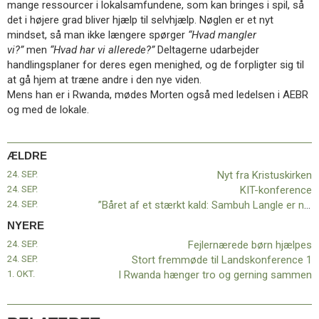
mange ressourcer i lokalsamfundene, som kan bringes i spil, så
11.0:
Kalender
det i højere grad bliver hjælp til selvhjælp. Nøglen er et nyt
12.0:
Inspiration
mindset, så man ikke længere spørger
“Hvad mangler
13.0:
Værktøjskassen
vi?”
men
“Hvad har vi allerede?”
Deltagerne udarbejder
14.0:
Mission
handlingsplaner for deres egen menighed, og de forpligter sig til
15.0:
Om
at gå hjem at træne andre i den nye viden.
BaptistKirken
Mens han er i Rwanda, mødes Morten også med ledelsen i AEBR
16.0:
Kontakt
og med de lokale.
Næste
indlæg:
Fejlernærede
ÆLDRE
børn
24. SEP.
Nyt fra Kristuskirken
hjælpes
Forrige
24. SEP.
KIT-konference
indlæg:
24. SEP.
”Båret af et stærkt kald: Sambuh Langle er ny præst i Odense”
Nyt
fra
NYERE
Kristuskirken
24. SEP.
Fejlernærede børn hjælpes
24. SEP.
Stort fremmøde til Landskonference 1
1. OKT.
I Rwanda hænger tro og gerning sammen