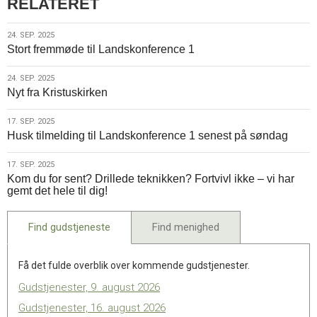
RELATERET
24.
24. SEP. 2025
Stort fremmøde til Landskonference 1
sep.
2025
24.
24. SEP. 2025
Nyt fra Kristuskirken
sep.
2025
17.
17. SEP. 2025
Husk tilmelding til Landskonference 1 senest på søndag
sep.
2025
17.
17. SEP. 2025
Kom du for sent? Drillede teknikken? Fortvivl ikke – vi har
sep.
gemt det hele til dig!
2025
Find gudstjeneste
Find menighed
Få det fulde overblik over kommende gudstjenester.
Gudstjenester, 9. august 2026
Gudstjenester, 16. august 2026