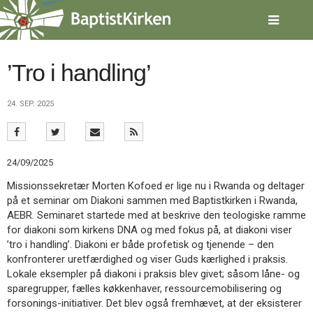
Spring
menu
over
og
gå
’Tro i handling’
til
indhold
Vend
24. SEP. 2025
tilbage
til
forsiden
Gå
1.0:
Forside
24/09/2025
til
2.0:
Nyheder
vores
3.0:
Kalender
Missionssekretær Morten Kofoed er lige nu i Rwanda og deltager
guide
4.0:
Inspiration
på et seminar om Diakoni sammen med Baptistkirken i Rwanda,
for
5.0:
Værktøjskassen
AEBR. Seminaret startede med at beskrive den teologiske ramme
tilgængelighed
6.0:
Mission
for diakoni som kirkens DNA og med fokus på, at diakoni viser
7.0:
Om
’tro i handling’. Diakoni er både profetisk og tjenende – den
BaptistKirken
konfronterer uretfærdighed og viser Guds kærlighed i praksis.
8.0:
Kontakt
Lokale eksempler på diakoni i praksis blev givet; såsom låne- og
sparegrupper, fælles køkkenhaver, ressourcemobilisering og
9.0:
Forside
forsonings-initiativer. Det blev også fremhævet, at der eksisterer
10.0:
Nyheder