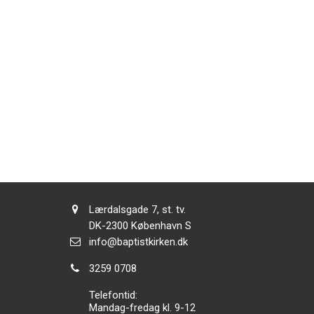
Adresse:
Lærdalsgade 7, st. tv.
Adresse:
DK-2300
København S
Send
info@baptistkirken.dk
email:
Tlf.:
3259 0708
Telefontid:
Mandag-fredag kl. 9-12