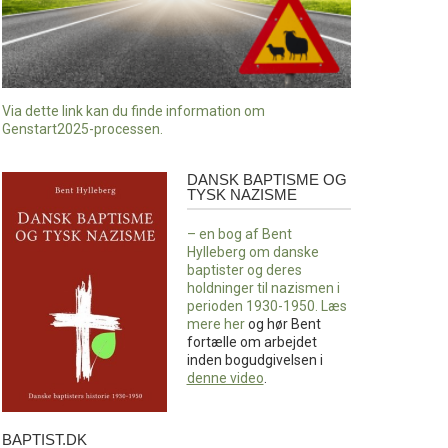
Via dette link kan du finde information om
Genstart2025-processen.
DANSK BAPTISME OG
Dansk
TYSK NAZISME
baptisme
og
– en bog af Bent
tysk
Hylleberg om danske
nazisme
baptister og deres
holdninger til nazismen i
perioden 1930-1950. Læs
mere
her
og hør Bent
fortælle om arbejdet
inden bogudgivelsen i
denne video
.
BAPTIST.DK
baptist.dk