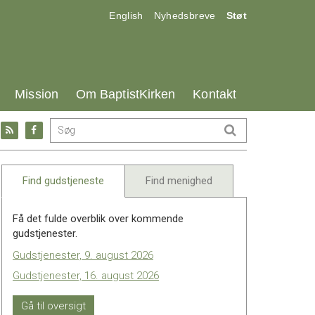
17.0:
18.0:
19.0:
English
Nyhedsbreve
Støt
25.0:
26.0:
27.0:
Mission
Om BaptistKirken
Kontakt
Gå
Gå
til:
til:
l
RSS
Facebook
feed
Find gudstjeneste
Find menighed
Få det fulde overblik over kommende
gudstjenester.
Gudstjenester, 9. august 2026
Gudstjenester, 16. august 2026
Gå til oversigt