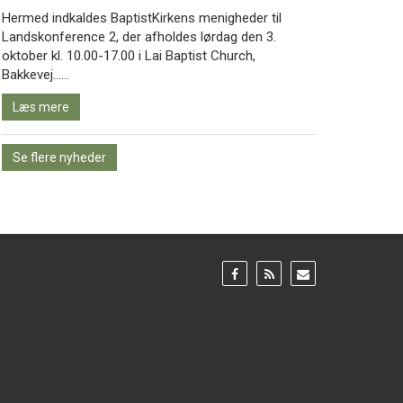
Hermed indkaldes BaptistKirkens menigheder til
Landskonference 2, der afholdes lørdag den 3.
oktober kl. 10.00-17.00 i Lai Baptist Church,
Læs
Bakkevej……
mere
Læs mere
Se flere nyheder
Gå
Gå
Gå
til:
til:
til:
Facebook
RSS
Email
feed