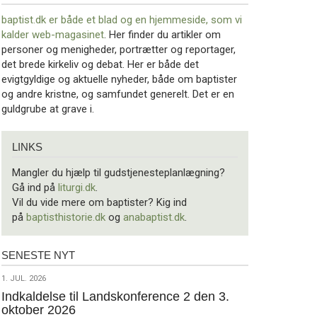
baptist.dk er både et blad og en
hjemmeside, som vi
kalder web-magasinet
. Her finder du artikler om
personer og menigheder, portrætter og reportager,
det brede kirkeliv og debat. Her er både det
evigtgyldige og aktuelle nyheder, både om baptister
og andre kristne, og samfundet generelt. Det er en
guldgrube at grave i.
Links
LINKS
Mangler du hjælp til gudstjenesteplanlægning?
Gå ind på
liturgi.dk
.
Vil du vide mere om baptister? Kig ind
på
baptisthistorie.dk
og
anabaptist.dk
.
SENESTE NYT
Seneste
nyt
1.
1. JUL. 2026
jul.
Indkaldelse til Landskonference 2 den 3.
oktober 2026
2026