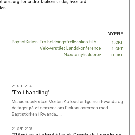
t omsorg for andre. Diakoni er dér, hvor ord
den.
NYERE
BaptistKirken: Fra holdningsfællesskab til handlingsfællesskab?
1. OKT.
Veloverstået Landskonference
1. OKT.
Næste nyhedsbrev
8. OKT.
24.
24. SEP. 2025
’Tro i handling’
sep.
2025
Missionssekretær Morten Kofoed er lige nu i Rwanda og
deltager på et seminar om Diakoni sammen med
L
Baptistkirken i Rwanda,……
æ
s
24.
24. SEP. 2025
m