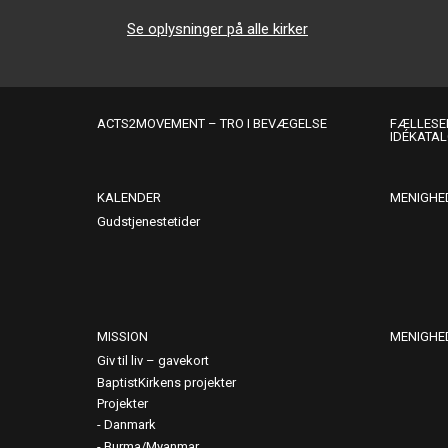
Se oplysninger på alle kirker
ACTS2MOVEMENT – TRO I BEVÆGELSE
FÆLLESER
IDÉKATA
KALENDER
MENIGHE
Gudstjenestetider
MISSION
MENIGHE
Giv til liv – gavekort
BaptistKirkens projekter
Projekter
Danmark
Burma/Myanmar