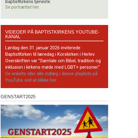
BaptistKirkens tjeneste.
Se portrættet her.
Videoer
VIDEOER PÅ BAPTISTKIRKENS YOUTUBE-
på
KANAL
BaptistKirkens
YouTube-
Lørdag den 31. januar 2026 inviterede
kanal
BaptistKirken til læredag i Korskirken i Herlev.
Overskriften var ”Samtale om Bibel, tradition og
inklusion i kirkens møde med LGBT+ personer.”
Se enkelte eller alle indlæg i denne playliste på
YouTube ved at klikke her.
GENSTART2025
Genstart2025