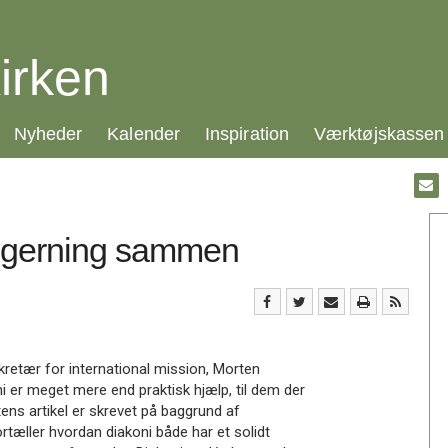
irken
21.0:
22.0:
23.0:
24.0:
Nyheder
Kalender
Inspiration
Værktøjskassen
Gå
til:
Emai
 gerning sammen
kretær for international mission, Morten
i er meget mere end praktisk hjælp, til dem der
tens artikel er skrevet på baggrund af
tæller hvordan diakoni både har et solidt