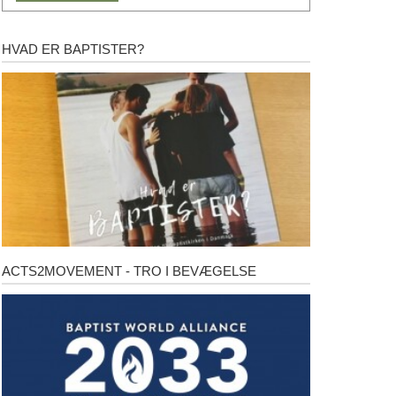
HVAD ER BAPTISTER?
Hvad
er
baptister?
ACTS2MOVEMENT - TRO I BEVÆGELSE
Acts2Movement
-
Tro
i
bevægelse