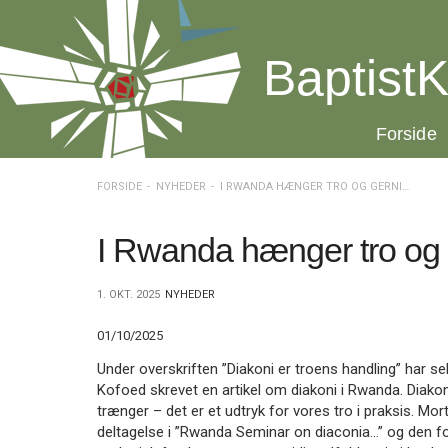
Spring
menu
over
BaptistK
og
gå
til
20.0:
Forside
indhold
Vend
tilbage
til
FORSIDE
NYHEDER
I RWANDA HÆNGER TRO OG GERNING SAMMEN
forsiden
Gå
1.0:
Forside
til
2.0:
Nyheder
I Rwanda hænger tro og
vores
3.0:
Kalender
guide
4.0:
Inspiration
1. OKT. 2025
NYHEDER
for
5.0:
Værktøjskassen
tilgængelighed
6.0:
Mission
01/10/2025
7.0:
Om
BaptistKirken
Under overskriften ”Diakoni er troens handling” har se
8.0:
Kontakt
Kofoed skrevet en artikel om diakoni i Rwanda. Diakon
trænger – det er et udtryk for vores tro i praksis. Mor
9.0:
Forside
deltagelse i ”Rwanda Seminar on diaconia…” og den for
10.0:
Nyheder