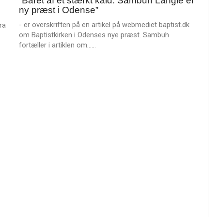
”Båret af et stærkt kald: Sambuh Langle er
sep.
e
ny præst i Odense”
2025
r
- er overskriften på en artikel på webmediet baptist.dk
ra
e
om Baptistkirken i Odenses nye præst. Sambuh
L
fortæller i artiklen om……
æ
s
m
e
r
e