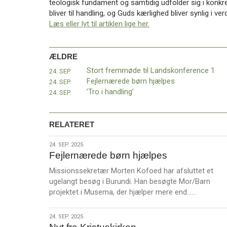
teologisk fundament og samtidig udfolder sig i konkre
11.0:
Kalender
bliver til handling, og Guds kærlighed bliver synlig i ver
12.0:
Inspiration
Læs eller lyt til artiklen lige her.
13.0:
Værktøjskassen
14.0:
Mission
15.0:
Om
ÆLDRE
BaptistKirken
16.0:
Kontakt
Stort fremmøde til Landskonference 1
24. SEP.
Fejlernærede børn hjælpes
24. SEP.
Næste
’Tro i handling’
24. SEP.
indlæg:
BaptistKirken:
Fra
RELATERET
holdningsfællesskab
til
24.
24. SEP. 2025
handlingsfællesskab?
Fejlernærede børn hjælpes
sep.
Forrige
2025
indlæg:
Missionssekretær Morten Kofoed har afsluttet et
Stort
ugelangt besøg i Burundi. Han besøgte Mor/Barn
L
fremmøde
projektet i Musema, der hjælper mere end……
æ
til
s
Landskonference
24.
24. SEP. 2025
m
1