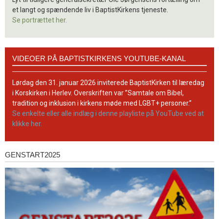
et langt og spændende liv i BaptistKirkens tjeneste.
Se portrættet her.
Videoer
VIDEOER PÅ BAPTISTKIRKENS YOUTUBE-KANAL
på
BaptistKirkens
YouTube-
Lørdag den 31. januar 2026 inviterede BaptistKirken til læredag
kanal
i Korskirken i Herlev. Overskriften var ”Samtale om Bibel,
tradition og inklusion i kirkens møde med LGBT+ personer.”
Se enkelte eller alle indlæg i denne playliste på YouTube ved at
klikke her.
GENSTART2025
Genstart2025