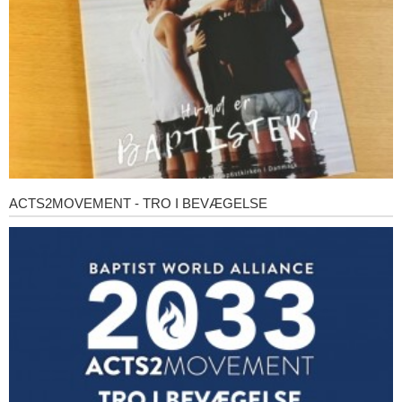
ACTS2MOVEMENT - TRO I BEVÆGELSE
Acts2Movement
-
Tro
i
bevægelse