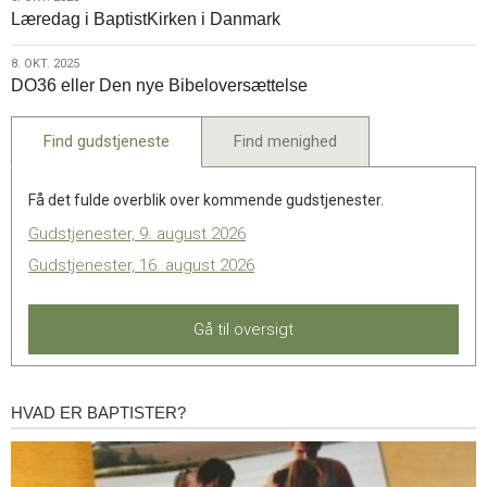
8.
Læredag i BaptistKirken i Danmark
okt.
2025
8.
8. OKT. 2025
DO36 eller Den nye Bibeloversættelse
okt.
2025
Find gudstjeneste
Find menighed
Få det fulde overblik over kommende gudstjenester.
Gudstjenester, 9. august 2026
Gudstjenester, 16. august 2026
Gå til oversigt
HVAD ER BAPTISTER?
Hvad
er
baptister?