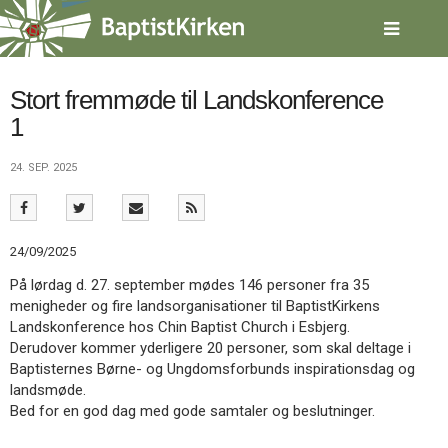
Spring
menu
over
og
gå
Stort fremmøde til Landskonference
til
1
indhold
Vend
tilbage
24. SEP. 2025
til
forsiden
Gå
1.0:
Forside
til
2.0:
Nyheder
24/09/2025
vores
3.0:
Kalender
guide
4.0:
Inspiration
På lørdag d. 27. september mødes 146 personer fra 35
for
5.0:
Værktøjskassen
menigheder og fire landsorganisationer til BaptistKirkens
tilgængelighed
6.0:
Mission
Landskonference hos Chin Baptist Church i Esbjerg.
7.0:
Om
Derudover kommer yderligere 20 personer, som skal deltage i
BaptistKirken
Baptisternes Børne- og Ungdomsforbunds inspirationsdag og
8.0:
Kontakt
landsmøde.
Bed for en god dag med gode samtaler og beslutninger.
9.0:
Forside
10.0:
Nyheder