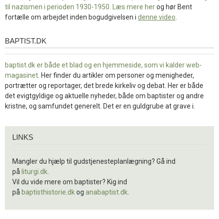
til nazismen i perioden 1930-1950. Læs mere
her
og hør Bent
fortælle om arbejdet inden bogudgivelsen i
denne video
.
BAPTIST.DK
baptist.dk
baptist.dk er både et blad og en
hjemmeside, som vi kalder web-
magasinet
. Her finder du artikler om personer og menigheder,
portrætter og reportager, det brede kirkeliv og debat. Her er både
det evigtgyldige og aktuelle nyheder, både om baptister og andre
kristne, og samfundet generelt. Det er en guldgrube at grave i.
Links
LINKS
Mangler du hjælp til gudstjenesteplanlægning? Gå ind
på
liturgi.dk
.
Vil du vide mere om baptister? Kig ind
på
baptisthistorie.dk
og
anabaptist.dk
.