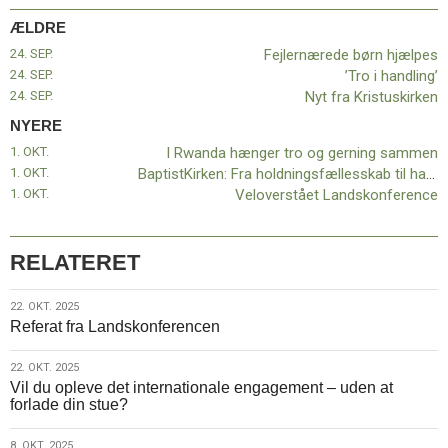
11.0:
Kalender
ÆLDRE
12.0:
Inspiration
13.0:
Værktøjskassen
24. SEP.
Fejlernærede børn hjælpes
14.0:
Mission
24. SEP.
’Tro i handling’
15.0:
Om
24. SEP.
Nyt fra Kristuskirken
BaptistKirken
NYERE
16.0:
Kontakt
1. OKT.
I Rwanda hænger tro og gerning sammen
Næste
1. OKT.
BaptistKirken: Fra holdningsfællesskab til handlingsfællesskab?
indlæg:
1. OKT.
Veloverstået Landskonference
I
Rwanda
hænger
RELATERET
tro
og
22.
22. OKT. 2025
gerning
Referat fra Landskonferencen
okt.
sammen
Forrige
2025
indlæg:
22.
22. OKT. 2025
Fejlernærede
Vil du opleve det internationale engagement – uden at
okt.
børn
forlade din stue?
2025
hjælpes
8. OKT. 2025