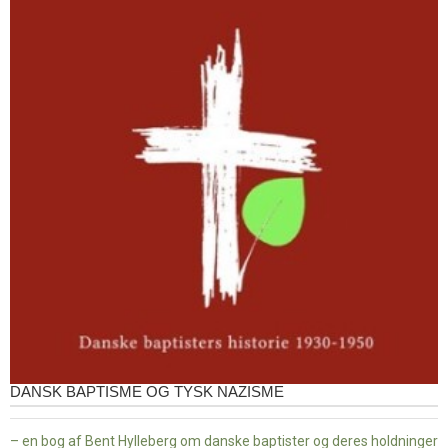
DANSK BAPTISME OG TYSK NAZISME
– en bog af Bent Hylleberg om danske baptister og deres holdninger