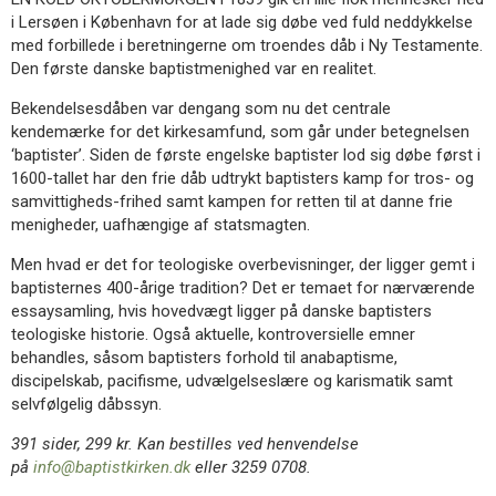
i Lersøen i København for at lade sig døbe ved fuld neddykkelse
med forbillede i beretningerne om troendes dåb i Ny Testamente.
Den første danske baptistmenighed var en realitet.
Bekendelsesdåben var dengang som nu det centrale
kendemærke for det kirkesamfund, som går under betegnelsen
‘baptister’. Siden de første engelske baptister lod sig døbe først i
1600-tallet har den frie dåb udtrykt baptisters kamp for tros- og
samvittigheds-frihed samt kampen for retten til at danne frie
menigheder, uafhængige af statsmagten.
Men hvad er det for teologiske overbevisninger, der ligger gemt i
baptisternes 400-årige tradition? Det er temaet for nærværende
essaysamling, hvis hovedvægt ligger på danske baptisters
teologiske historie. Også aktuelle, kontroversielle emner
behandles, såsom baptisters forhold til anabaptisme,
discipelskab, pacifisme, udvælgelseslære og karismatik samt
selvfølgelig dåbssyn.
391 sider, 299 kr. Kan bestilles ved henvendelse
på
info@baptistkirken.dk
eller 3259 0708.