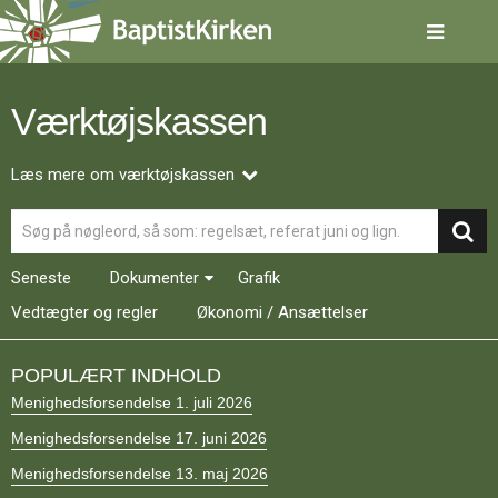
Spring
menu
over
og
gå
Værktøjskassen
til
indhold
Vend
tilbage
Læs mere om værktøjskassen
til
Søg
forsiden
Gå
1.0:
Forside
til
2.0:
Nyheder
Seneste
Dokumenter
Grafik
vores
3.0:
Kalender
guide
Vedtægter og regler
4.0:
Økonomi / Ansættelser
Inspiration
for
5.0:
Værktøjskassen
tilgængelighed
6.0:
Mission
POPULÆRT INDHOLD
7.0:
Om
Menighedsforsendelse 1. juli 2026
BaptistKirken
8.0:
Kontakt
Menighedsforsendelse 17. juni 2026
9.0:
Forside
Menighedsforsendelse 13. maj 2026
10.0:
Nyheder