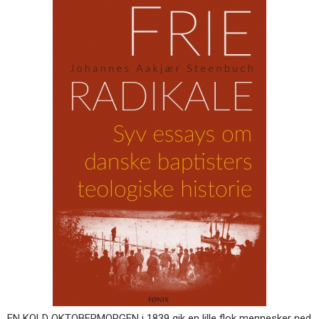
EN KOLD OKTOBERMORGEN i 1839 gik en lille flok mennesker ned