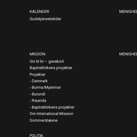
KALENDER
MENIGHE
Gudstjenestetider
MISSION
MENIGHE
Giv til liv – gavekort
BaptistKirkens projekter
Projekter
Danmark
Burma/Myanmar
Burundi
Rwanda
BaptistKirkens projekter
Om International Mission
Sommerstævne
POLITIK