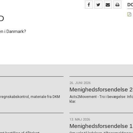
Do
D
iD
en i Danmark?
26. JUNI 2026
Menighedsforsendelse 24
K, regnskabskontrol, materiale fra DKM
Acts2Movement - Tro i bevægelse: Inf
klar.
13. MAJ 2026
Menighedsforsendelse 1