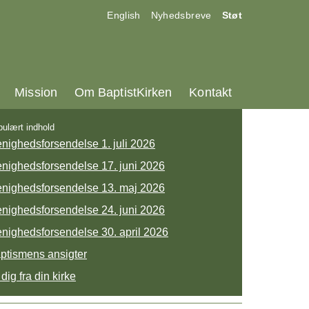
17.0:
18.0:
19.0:
English
Nyhedsbreve
Støt
25.0:
26.0:
27.0:
Mission
Om BaptistKirken
Kontakt
ulært indhold
nighedsforsendelse 1. juli 2026
nighedsforsendelse 17. juni 2026
nighedsforsendelse 13. maj 2026
nighedsforsendelse 24. juni 2026
nighedsforsendelse 30. april 2026
ptismens ansigter
 dig fra din kirke