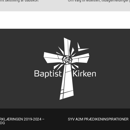
t bestilling af dåbskort
Om valg til ledelsen, tilbagemeldinger 
KLÆRINGEN 2019-2024 –
SYV A2M PRÆDIKENINSPIRATIONER
LOG