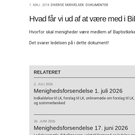
11.0:
Kalender
1. MAJ. 2018
DIVERSE SKRIVELSER
,
DOKUMENTER
12.0:
Inspiration
13.0:
Værktøjskassen
Hvad får vi ud af at være med i B
14.0:
Mission
15.0:
Om
Hvorfor skal menigheder være medlem af Baptistkirk
BaptistKirken
16.0:
Kontakt
Det svarer ledelsen på i dette dokument!
Næste
indlæg:
Om
ressourcepartnere
RELATERET
vedr.
migrantarbejdet
Forrige
2. JULI 2026
indlæg:
Menighedsforsendelse 1. juli 2026
Kun
Indkaldelse til LK, forslag til LK, onlinemøde om forslag til L
nåde
og sommerbesked
–
udvalgte
tekster
26. JUNI 2026
af
Menighedsforsendelse 17. juni 2026
P.