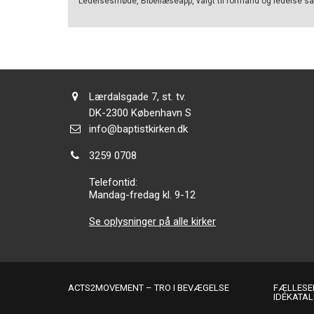
Ledelsesmøde, Bibellæseapp, valgt til formand og ledelse sam
Olsen
Adresse:
Lærdalsgade 7, st. tv.
Adresse:
DK-2300
København S
Send
info@baptistkirken.dk
email:
Tlf.:
3259 0708
Telefontid:
Mandag-fredag kl. 9-12
Se oplysninger på alle kirker
ACTS2MOVEMENT – TRO I BEVÆGELSE
FÆLLESER
IDÉKATA