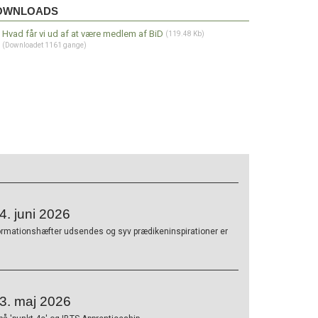
wnloads
OWNLOADS
Hvad får vi ud af at være medlem af BiD
(119.48 Kb)
(Downloadet 1161 gange)
. juni 2026
ormationshæfter udsendes og syv prædikeninspirationer er
3. maj 2026