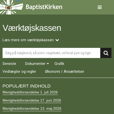
Spring
menu
over
og
gå
Værktøjskassen
til
indhold
Vend
tilbage
Læs mere om værktøjskassen
til
Søg
forsiden
Gå
1.0:
Forside
til
2.0:
Nyheder
Seneste
Dokumenter
Grafik
vores
3.0:
Kalender
guide
Vedtægter og regler
4.0:
Økonomi / Ansættelser
Inspiration
for
5.0:
Værktøjskassen
tilgængelighed
6.0:
Mission
POPULÆRT INDHOLD
7.0:
Om
Menighedsforsendelse 1. juli 2026
BaptistKirken
8.0:
Kontakt
Menighedsforsendelse 17. juni 2026
9.0:
Forside
Menighedsforsendelse 13. maj 2026
10.0:
Nyheder