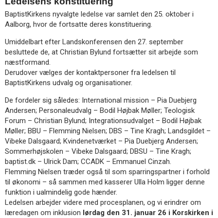
Ledelsens konstituering
BaptistKirkens nyvalgte ledelse var samlet den 25. oktober i
Aalborg, hvor de fortsatte deres konstituering.
Umiddelbart efter Landskonferensen den 27. september
besluttede de, at Christian Bylund fortsætter sit arbejde som
næstformand.
Derudover vælges der kontaktpersoner fra ledelsen til
BaptistKirkens udvalg og organisationer.
De fordeler sig således: International mission – Pia Duebjerg
Andersen; Personaleudvalg – Bodil Højbak Møller; Teologisk
Forum – Christian Bylund; Integrationsudvalget – Bodil Højbak
Møller; BBU – Flemming Nielsen; DBS – Tine Kragh; Landsgildet –
Vibeke Dalsgaard; Kvindenetværket – Pia Duebjerg Andersen;
Sommerhøjskolen – Vibeke Dalsgaard; DBSU – Tine Kragh;
baptist.dk – Ulrick Dam; CCADK – Emmanuel Cinzah.
Flemming Nielsen træder også til som sparringspartner i forhold
til økonomi – så sammen med kasserer Ulla Holm ligger denne
funktion i ualmindelig gode hænder.
Ledelsen arbejder videre med procesplanen, og vi erindrer om
læredagen om inklusion
lørdag den 31. januar 26 i Korskirken i