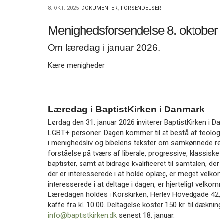
11.0:
Kalender
8. OKT. 2025
DOKUMENTER
,
FORSENDELSER
12.0:
Inspiration
13.0:
Værktøjskassen
Menighedsforsendelse 8. oktober
14.0:
Mission
15.0:
Om læredag i januar 2026.
Om
BaptistKirken
Kære menigheder
16.0:
Kontakt
Næste
indlæg:
Menighedsforsendelse
Læredag i BaptistKirken i Danmark
22.
Lørdag den 31. januar 2026 inviterer BaptistKirken i
oktober
LGBT+ personer. Dagen kommer til at bestå af teolog
2025
Forrige
i menighedsliv og bibelens tekster om samkønnede rel
indlæg:
forståelse på tværs af liberale, progressive, klassis
Menighedsforsendelse
baptister, samt at bidrage kvalificeret til samtalen, de
1.
der er interesserede i at holde oplæg, er meget velkomn
oktober
interesserede i at deltage i dagen, er hjerteligt velko
2025
Læredagen holdes i Korskirken, Herlev Hovedgade 42, 
kaffe fra kl. 10.00. Deltagelse koster 150 kr. til dæknin
info@baptistkirken.dk
senest 18. januar.