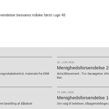
envendelser besvares måske først i uge 43.
26. JUNI 2026
Menighedsforsendelse 24
K, regnskabskontrol, materiale fra DKM
Acts2Movement - Tro i bevægelse: Inf
klar.
13. MAJ 2026
Menighedsforsendelse 1
t bestilling af dåbskort
Om valg til ledelsen, tilbagemeldinger 