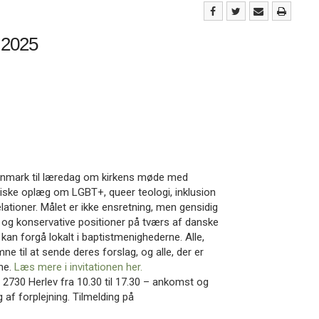
 2025
 Danmark til læredag om kirkens møde med
iske oplæg om LGBT+, queer teologi, inklusion
ationer. Målet er ikke ensretning, men gensidig
ke og konservative positioner på tværs af danske
r kan forgå lokalt i baptistmenighederne. Alle,
e til at sende deres forslag, og alle, der er
mne.
Læs mere i invitationen her.
2730 Herlev fra 10.30 til 17.30 – ankomst og
g af forplejning. Tilmelding på