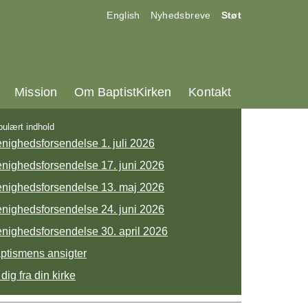
17.0:
18.0:
19.0:
English
Nyhedsbreve
Støt
25.0:
26.0:
27.0:
Mission
Om BaptistKirken
Kontakt
ulært indhold
nighedsforsendelse 1. juli 2026
nighedsforsendelse 17. juni 2026
nighedsforsendelse 13. maj 2026
nighedsforsendelse 24. juni 2026
nighedsforsendelse 30. april 2026
ptismens ansigter
 dig fra din kirke