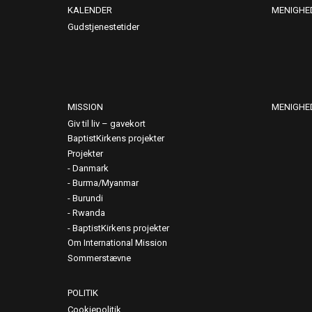
KALENDER
MENIGHE
Gudstjenestetider
MISSION
MENIGHE
Giv til liv – gavekort
BaptistKirkens projekter
Projekter
Danmark
Burma/Myanmar
Burundi
Rwanda
BaptistKirkens projekter
Om International Mission
Sommerstævne
POLITIK
Cookiepolitik