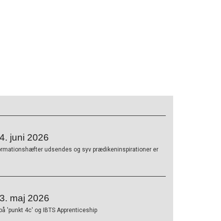
. juni 2026
ormationshæfter udsendes og syv prædikeninspirationer er
3. maj 2026
på 'punkt 4c' og IBTS Apprenticeship