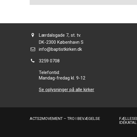
Adresse:
Lærdalsgade 7, st. tv.
Adresse:
DK-2300
København S
Send
info@baptistkirken.dk
email:
Tlf.:
3259 0708
Telefontid:
Mandag-fredag kl. 9-12
Se oplysninger på alle kirker
ACTS2MOVEMENT – TRO I BEVÆGELSE
FÆLLESER
IDÉKATA