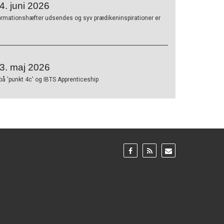
. juni 2026
ormationshæfter udsendes og syv prædikeninspirationer er
3. maj 2026
på 'punkt 4c' og IBTS Apprenticeship
Gå
Gå
Gå
til:
til:
til:
Facebook
RSS
Email
feed