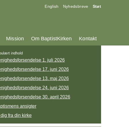
17.0:
18.0:
19.0:
English
Nyhedsbreve
Støt
25.0:
26.0:
27.0:
Mission
Om BaptistKirken
Kontakt
ulært indhold
nighedsforsendelse 1. juli 2026
nighedsforsendelse 17. juni 2026
nighedsforsendelse 13. maj 2026
nighedsforsendelse 24. juni 2026
nighedsforsendelse 30. april 2026
ptismens ansigter
 dig fra din kirke