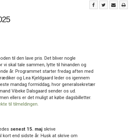
025
oden til den lave pris. Det bliver nogle
 vi skal tale sammen, lytte til hinanden og
nde år. Programmet starter fredag aften med
prædiker og Lea Kjeldgaard leder os igennem
neste mandag formiddag, hvor generalsekretær
rmand Vibeke Dalsgaard sender os ud.
men ellers er det muligt at købe dagsbilletter.
ekte til tilmeldingen
.
 bedes
senest 15. maj
skrive
al kort end sidste år. Husk at skrive om