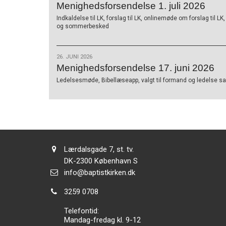
Menighedsforsendelse 1. juli 2026
Indkaldelse til LK, forslag til LK, onlinemøde om forslag til L
og sommerbesked
26. JUNI 2026
Menighedsforsendelse 17. juni 2026
Ledelsesmøde, Bibellæseapp, valgt til formand og ledelse sam
Adresse:
Lærdalsgade 7, st. tv.
Adresse:
DK-2300
København S
Send
info@baptistkirken.dk
email:
Tlf.:
3259 0708
Telefontid:
Mandag-fredag kl. 9-12