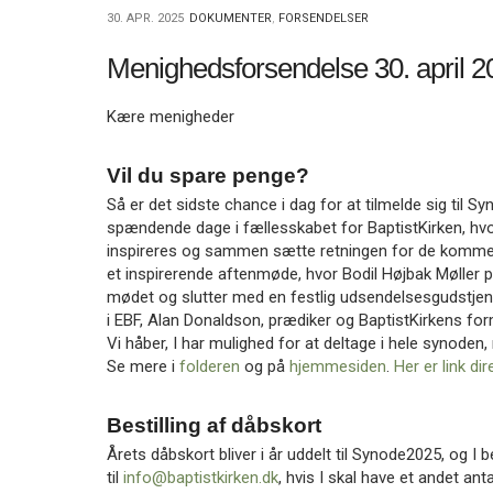
11.0:
Kalender
30. APR. 2025
DOKUMENTER
,
FORSENDELSER
12.0:
Inspiration
13.0:
Værktøjskassen
Menighedsforsendelse 30. april 2
14.0:
Mission
15.0:
Om
Kære menigheder
BaptistKirken
16.0:
Kontakt
Vil du spare penge?
Næste
Så er det sidste chance i dag for at tilmelde sig til Syn
indlæg:
spændende dage i fællesskabet for BaptistKirken, hvor
Menighedsforsendelse
inspireres og sammen sætte retningen for de komme
7.
et inspirerende aftenmøde, hvor Bodil Højbak Møller 
maj
mødet og slutter med en festlig udsendelsesgudstje
2025
Forrige
i EBF, Alan Donaldson, prædiker og BaptistKirkens fo
indlæg:
Vi håber, I har mulighed for at deltage i hele synoden, 
Menighedsforsendelse
Se mere i
folderen
og på
hjemmesiden
.
Her er link dir
9.
april
2025
Bestilling af dåbskort
Årets dåbskort bliver i år uddelt til Synode2025, og I
til
info@baptistkirken.dk
, hvis I skal have et andet ant