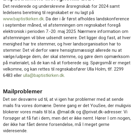
Det reviderede og underskrevne årsregnskab for 2024 samt
ledelsens beretning til regnskabet er nu lagt på
www.baptistkirken.dk
. Da der i år først afholdes landskonference
i september måned, vil afstemningen om regnskabet foregå
elektronisk i perioden 7.-20. maj 2025. Nærmere information om
afstemningen vil blive udsendt senere. Det ligger dog fast, at hver
menighed har tre stemmer, og hver landsorganisation har to
stemmer. Det vil derfor være hensigtsmæssigt allerede nu at
vælge/udpege dem, der skal stemme, og gøre dem opmærksom
på materialet, så de kan nå at forberede sig. Spørgsmål er meget
velkomne, og kan rettes til regnskabsfører Ulla Holm, tlf. 2299
6483 eller
ulla@baptistkirken.dk
.
Mailproblemer
Det ser desværre ud til, at vi igen har problemer med at sende
mails fra vores domæne. Denne gang er det YouSee, der muligvis
blokerer vores mails til bl.a. @mail.dk og @privat.dk-adresser. Vi
forsøger at få fat i dem, men det er ikke nemt. Hører I om nogen,
der ikke har fået denne forsendelse, må I meget gerne
videresende.