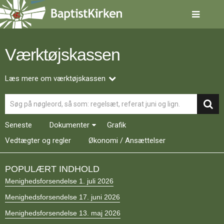
Spring
menu
over
og
gå
Værktøjskassen
til
indhold
Vend
tilbage
Læs mere om værktøjskassen
til
Søg
forsiden
Gå
1.0:
Forside
til
2.0:
Nyheder
Seneste
Dokumenter
Grafik
vores
3.0:
Kalender
guide
Vedtægter og regler
4.0:
Økonomi / Ansættelser
Inspiration
for
5.0:
Værktøjskassen
tilgængelighed
6.0:
Mission
POPULÆRT INDHOLD
7.0:
Om
Menighedsforsendelse 1. juli 2026
BaptistKirken
8.0:
Kontakt
Menighedsforsendelse 17. juni 2026
9.0:
Forside
Menighedsforsendelse 13. maj 2026
10.0:
Nyheder