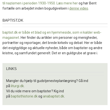
til nazismen i perioden 1930-1950. Læs mere
her
og hør Bent
fortælle om arbejdet inden bogudgivelsen i
denne video
.
BAPTIST.DK
baptist.dk
baptist.dk er både et blad og en
hjemmeside, som vi kalder web-
magasinet
. Her finder du artikler om personer og menigheder,
portrætter og reportager, det brede kirkeliv og debat. Her er både
det evigtgyldige og aktuelle nyheder, både om baptister og andre
kristne, og samfundet generelt. Det er en guldgrube at grave i.
Links
LINKS
Mangler du hjælp til gudstjenesteplanlægning? Gå ind
på
liturgi.dk
.
Vil du vide mere om baptister? Kig ind
på
baptisthistorie.dk
og
anabaptist.dk
.