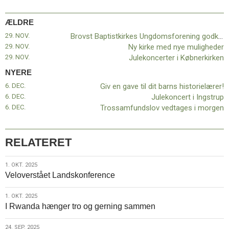
ÆLDRE
29. NOV.
Brovst Baptistkirkes Ungdomsforening godkendt
29. NOV.
Ny kirke med nye muligheder
29. NOV.
Julekoncerter i Købnerkirken
NYERE
6. DEC.
Giv en gave til dit barns historielærer!
6. DEC.
Julekoncert i Ingstrup
6. DEC.
Trossamfundslov vedtages i morgen
RELATERET
1.
1. OKT. 2025
Veloverstået Landskonference
okt.
2025
1.
1. OKT. 2025
I Rwanda hænger tro og gerning sammen
okt.
2025
24.
24. SEP. 2025