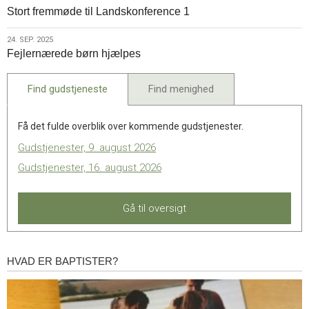
Stort fremmøde til Landskonference 1
sep.
2025
24.
24. SEP. 2025
Fejlernærede børn hjælpes
sep.
2025
Find gudstjeneste
Find menighed
Få det fulde overblik over kommende gudstjenester.
Gudstjenester, 9. august 2026
Gudstjenester, 16. august 2026
Gå til oversigt
HVAD ER BAPTISTER?
Hvad
er
baptister?