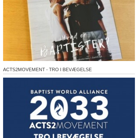
ACTS2MOVEMENT - TRO I BEVÆGELSE
Acts2Movement
-
Tro
i
bevægelse