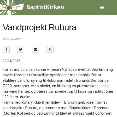
Spring
menu
over
og
gå
Vandprojekt Rubura
til
indhold
Vend
29. NOV. 2017
tilbage
til
forsiden
Gå
1.0:
Forside
29/11/2017
til
2.0:
Nyheder
vores
3.0:
Kalender
For et års tid siden kunne vi læse i Nyhedsbrevet, at Jep Emming
guide
4.0:
Inspiration
havde foretaget forskellige opmålinger med henblik for at
for
5.0:
Værktøjskassen
etablere vandforsyning til Ruburaområdet i Burundi. Der bor ca.
tilgængelighed
6.0:
Mission
7.000 personer, er to skoler, en klinik og en præsteskole. I dag
7.0:
Om
må vand hentes og bæres på hovedet op til huse og institutioner
BaptistKirken
i 20 liters dunke.
8.0:
Kontakt
Hanherred Rotary Klub (Fjerritslev – Brovst) greb ideen om et
vandprojekt i Rubura, og sammen med Baptistkirken i Danmark
9.0:
Forside
(Morten Kofoed og Jep Emming) blev et skitseprojekt udformet.
10.0:
Nyheder