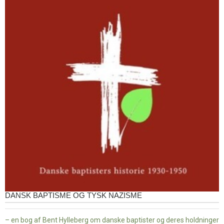
DANSK BAPTISME OG TYSK NAZISME
– en bog af Bent Hylleberg om danske baptister og deres holdninger