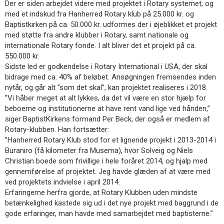
Der er siden arbejdet videre med projektet i Rotary systemet, og
11.0:
Kalender
med et indskud fra Hanherred Rotary klub på 25.000 kr. og
12.0:
Inspiration
Baptistkirken på ca. 50.000 kr. udformes der i øjeblikket et projekt
13.0:
Værktøjskassen
med støtte fra andre klubber i Rotary, samt nationale og
14.0:
Mission
internationale Rotary fonde. I alt bliver det et projekt på ca.
15.0:
Om
550.000 kr.
BaptistKirken
Sidste led er godkendelse i Rotary International i USA, der skal
16.0:
Kontakt
bidrage med ca. 40% af beløbet. Ansøgningen fremsendes inden
Næste
nytår, og går alt ”som det skal”, kan projektet realiseres i 2018.
indlæg:
”Vi håber meget at alt lykkes, da det vil være en stor hjælp for
Giv
beboerne og institutionerne at have rent vand lige ved hånden,”
en
siger BaptistKirkens formand Per Beck, der også er medlem af
gave
Rotary-klubben. Han fortsætter:
til
”Hanherred Rotary Klub stod for et lignende projekt i 2013-2014 i
dit
Buraniro (få kilometer fra Musema), hvor Solveig og Niels
barns
Christian boede som frivillige i hele foråret 2014, og hjalp med
historielærer!
Forrige
gennemførelse af projektet. Jeg havde glæden af at være med
indlæg:
ved projektets indvielse i april 2014.
Brovst
Erfaringerne herfra gjorde, at Rotary Klubben uden mindste
Baptistkirkes
betænkelighed kastede sig ud i det nye projekt med baggrund i de
Ungdomsforening
gode erfaringer, man havde med samarbejdet med baptisterne.”
godkendt