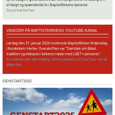
et langt og spændende liv i BaptistKirkens tjeneste.
Se portrættet her.
Videoer
VIDEOER PÅ BAPTISTKIRKENS YOUTUBE-KANAL
på
BaptistKirkens
YouTube-
Lørdag den 31. januar 2026 inviterede BaptistKirken til læredag
kanal
i Korskirken i Herlev. Overskriften var ”Samtale om Bibel,
tradition og inklusion i kirkens møde med LGBT+ personer.”
Se enkelte eller alle indlæg i denne playliste på YouTube ved at
klikke her.
GENSTART2025
Genstart2025