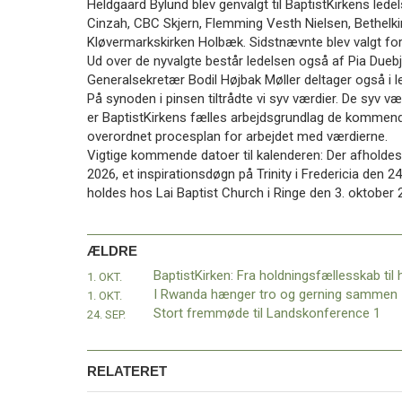
Heldgaard Bylund blev genvalgt til BaptistKirkens l
11.0:
Kalender
Cinzah, CBC Skjern, Flemming Vesth Nielsen, Bethelki
12.0:
Inspiration
Kløvermarkskirken Holbæk. Sidstnævnte blev valgt for é
13.0:
Værktøjskassen
Ud over de nyvalgte består ledelsen også af Pia Dueb
14.0:
Mission
Generalsekretær Bodil Højbak Møller deltager også i l
15.0:
Om
På synoden i pinsen tiltrådte vi syv værdier. De syv v
BaptistKirken
er BaptistKirkens fælles arbejdsgrundlag de kommende
16.0:
Kontakt
overordnet procesplan for arbejdet med værdierne.
Næste
Vigtige kommende datoer til kalenderen: Der afholdes 
indlæg:
2026, et inspirationsdøgn på Trinity i Fredericia den
Næste
holdes hos Lai Baptist Church i Ringe den 3. oktober 
nyhedsbrev
Forrige
indlæg:
BaptistKirken:
ÆLDRE
Fra
1. OKT.
holdningsfællesskab
I Rwanda hænger tro og gerning sammen
1. OKT.
til
Stort fremmøde til Landskonference 1
24. SEP.
handlingsfællesskab?
RELATERET