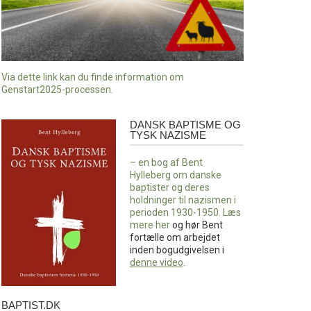
Via dette link kan du finde information om
Genstart2025-processen.
DANSK BAPTISME OG
Dansk
TYSK NAZISME
baptisme
og
– en bog af Bent
tysk
Hylleberg om danske
nazisme
baptister og deres
holdninger til nazismen i
perioden 1930-1950. Læs
mere
her
og hør Bent
fortælle om arbejdet
inden bogudgivelsen i
denne video
.
BAPTIST.DK
baptist.dk