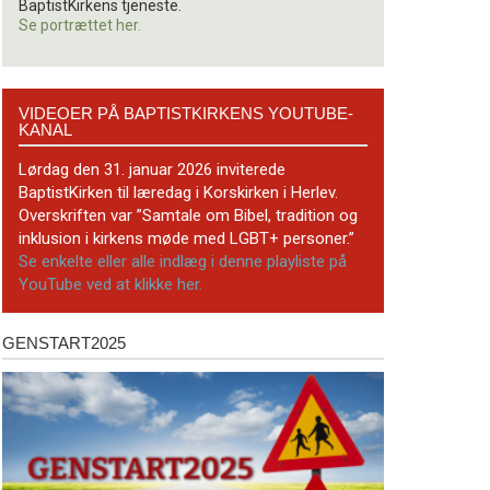
BaptistKirkens tjeneste.
Se portrættet her.
Videoer
VIDEOER PÅ BAPTISTKIRKENS YOUTUBE-
på
KANAL
BaptistKirkens
YouTube-
Lørdag den 31. januar 2026 inviterede
kanal
BaptistKirken til læredag i Korskirken i Herlev.
Overskriften var ”Samtale om Bibel, tradition og
inklusion i kirkens møde med LGBT+ personer.”
Se enkelte eller alle indlæg i denne playliste på
YouTube ved at klikke her.
GENSTART2025
Genstart2025