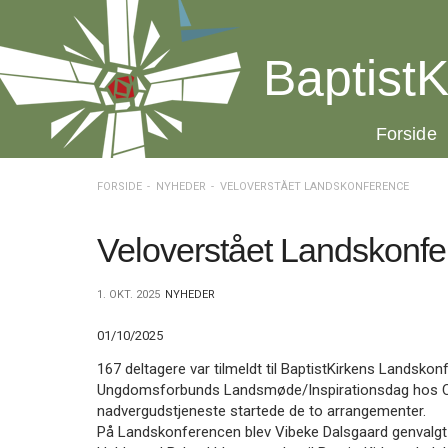
Spring
menu
over
BaptistK
og
gå
til
20.0:
Forside
indhold
Vend
tilbage
til
FORSIDE
NYHEDER
VELOVERSTÅET LANDSKONFERENCE
forsiden
Gå
1.0:
Forside
til
2.0:
Nyheder
Veloverstået Landskonf
vores
3.0:
Kalender
guide
4.0:
Inspiration
1. OKT. 2025
NYHEDER
for
5.0:
Værktøjskassen
tilgængelighed
6.0:
Mission
01/10/2025
7.0:
Om
BaptistKirken
167 deltagere var tilmeldt til BaptistKirkens Landsko
8.0:
Kontakt
Ungdomsforbunds Landsmøde/Inspirationsdag hos Chin
nadvergudstjeneste startede de to arrangementer.
9.0:
Forside
På Landskonferencen blev Vibeke Dalsgaard genvalgt
10.0:
Nyheder