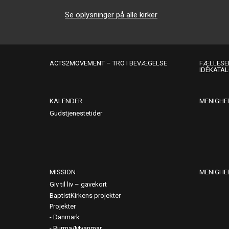
Se oplysninger på alle kirker
ACTS2MOVEMENT – TRO I BEVÆGELSE
FÆLLESER
IDÉKATA
KALENDER
MENIGHE
Gudstjenestetider
MISSION
MENIGHE
Giv til liv – gavekort
BaptistKirkens projekter
Projekter
Danmark
Burma/Myanmar