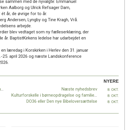
edelse sammen med de nyvalgte: Emmanuel
rken Aalborg og Ulrick Refsager Dam,
t år, de øvrige for to år.
jerg Andersen, Lyngby og Tine Kragh, Vrå.
edelsens arbejde.
ærdier blev vedtaget som ny fælleserklæring, der
 år. BaptistKirkens ledelse har udarbejdet en
en læredag i Korskirken i Herlev den 31. januar
 24.-25. april 2026 og næste Landskonference
2026.
NYERE
BaptistKirken: Fra holdningsfællesskab til handlingsfællesskab?
Næste nyhedsbrev
8. OKT.
Kulturforskelle i børneopdragelse og familieliv
8. OKT.
DO36 eller Den nye Bibeloversættelse
8. OKT.