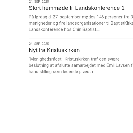
24.
24. SEP. 2025
Stort fremmøde til Landskonference 1
sep.
2025
På lørdag d. 27. september mødes 146 personer fra 
menigheder og fire landsorganisationer til BaptistKirk
L
Landskonference hos Chin Baptist……
æ
s
24.
24. SEP. 2025
m
Nyt fra Kristuskirken
sep.
e
2025
"Menighedsrådet i Kristuskirken traf den svære
r
beslutning at afslutte samarbejdet med Emil Lavsen f
e
L
hans stilling som ledende præst i……
æ
s
m
e
r
e