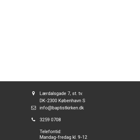
Adresse:
Lærdalsgade 7, st. tv.
Adresse:
DK-2300
København S
Send
info@baptistkirken.dk
email:
Tlf.:
3259 0708
Telefontid:
Mandag-fredag kl. 9-12