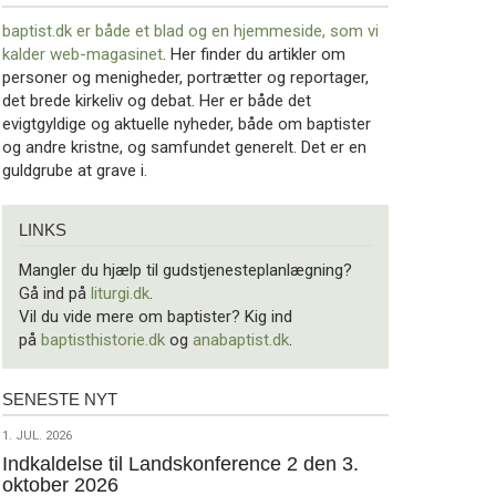
baptist.dk er både et blad og en
hjemmeside, som vi
kalder web-magasinet
. Her finder du artikler om
personer og menigheder, portrætter og reportager,
det brede kirkeliv og debat. Her er både det
evigtgyldige og aktuelle nyheder, både om baptister
og andre kristne, og samfundet generelt. Det er en
guldgrube at grave i.
Links
LINKS
Mangler du hjælp til gudstjenesteplanlægning?
Gå ind på
liturgi.dk
.
Vil du vide mere om baptister? Kig ind
på
baptisthistorie.dk
og
anabaptist.dk
.
SENESTE NYT
Seneste
nyt
1.
1. JUL. 2026
jul.
Indkaldelse til Landskonference 2 den 3.
oktober 2026
2026