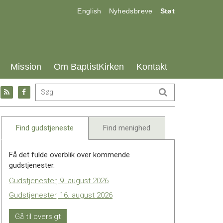
17.0:
18.0:
19.0:
English
Nyhedsbreve
Støt
25.0:
26.0:
27.0:
Mission
Om BaptistKirken
Kontakt
Gå
Gå
til:
til:
l
RSS
Facebook
feed
Find gudstjeneste
Find menighed
Få det fulde overblik over kommende
gudstjenester.
Gudstjenester, 9. august 2026
Gudstjenester, 16. august 2026
Gå til oversigt