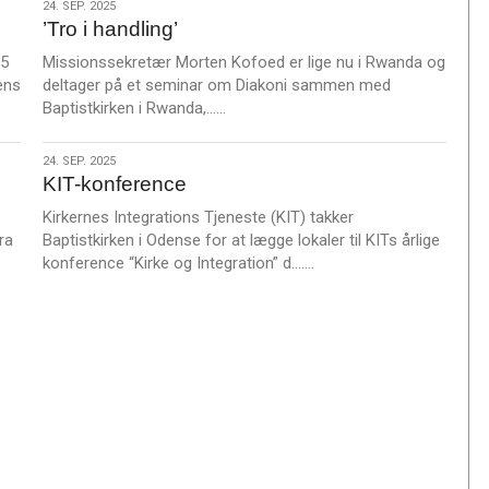
24.
24. SEP. 2025
’Tro i handling’
sep.
2025
35
Missionssekretær Morten Kofoed er lige nu i Rwanda og
ens
deltager på et seminar om Diakoni sammen med
L
Baptistkirken i Rwanda,……
æ
s
24.
24. SEP. 2025
m
KIT-konference
sep.
e
2025
Kirkernes Integrations Tjeneste (KIT) takker
r
ra
Baptistkirken i Odense for at lægge lokaler til KITs årlige
e
L
konference “Kirke og Integration” d.……
æ
s
m
e
r
e