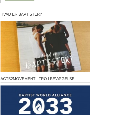
HVAD ER BAPTISTER?
Hvad
er
baptister?
ACTS2MOVEMENT - TRO I BEVÆGELSE
Acts2Movement
-
Tro
i
bevægelse