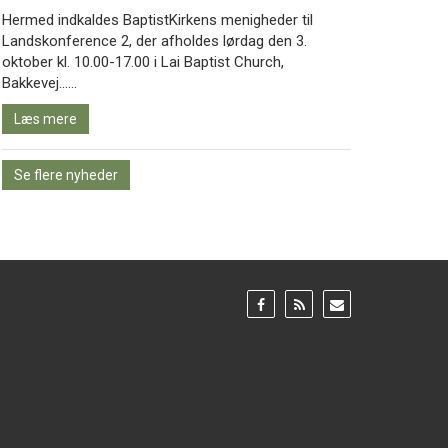
Hermed indkaldes BaptistKirkens menigheder til
Landskonference 2, der afholdes lørdag den 3.
oktober kl. 10.00-17.00 i Lai Baptist Church,
Læs
Bakkevej……
mere
Læs mere
Se flere nyheder
Gå
Gå
Gå
til:
til:
til:
Facebook
RSS
Email
feed