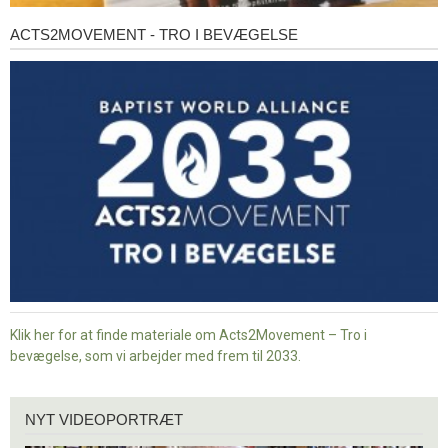
ACTS2MOVEMENT - TRO I BEVÆGELSE
Acts2Movement
-
Tro
i
bevægelse
Klik her for at finde materiale om Acts2Movement – Tro i
bevægelse, som vi arbejder med frem til 2033.
Nyt
NYT VIDEOPORTRÆT
videoportræt