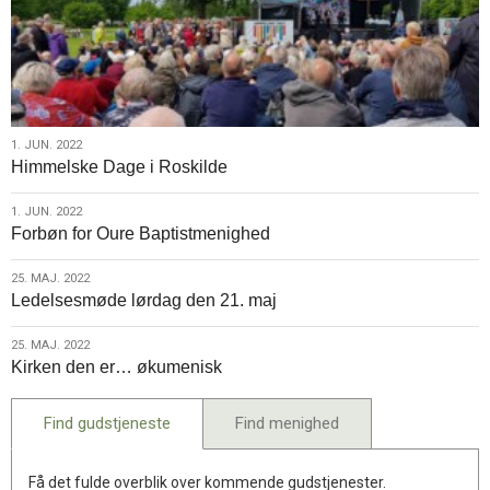
1.
1. JUN. 2022
Himmelske Dage i Roskilde
jun.
2022
1.
1. JUN. 2022
Forbøn for Oure Baptistmenighed
jun.
2022
25.
25. MAJ. 2022
Ledelsesmøde lørdag den 21. maj
maj.
2022
25.
25. MAJ. 2022
Kirken den er… økumenisk
maj.
2022
Find gudstjeneste
Find menighed
Få det fulde overblik over kommende gudstjenester.