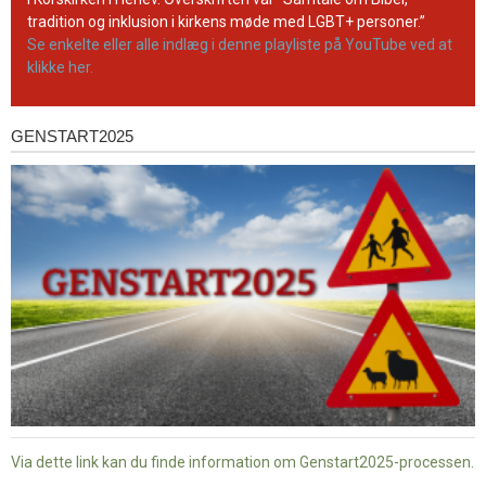
tradition og inklusion i kirkens møde med LGBT+ personer.”
Se enkelte eller alle indlæg i denne playliste på YouTube ved at
klikke her.
GENSTART2025
Genstart2025
Via dette link kan du finde information om Genstart2025-processen.