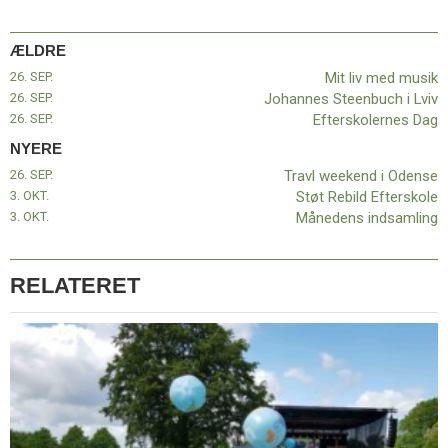
11.0:
Kalender
12.0:
Inspiration
ÆLDRE
13.0:
Værktøjskassen
14.0:
Mission
26. SEP.
Mit liv med musik
15.0:
Om
26. SEP.
Johannes Steenbuch i Lviv
BaptistKirken
26. SEP.
Efterskolernes Dag
16.0:
Kontakt
NYERE
Næste
26. SEP.
Travl weekend i Odense
indlæg:
3. OKT.
Støt Rebild Efterskole
Travl
3. OKT.
Månedens indsamling
weekend
i
Odense
Forrige
RELATERET
indlæg:
Mit
liv
med
musik