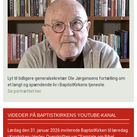
Lyt til tidligere generalsekretær Ole Jørgensens fortælling om
et langt og spændende liv i BaptistKirkens tjeneste.
Se portrættet her.
Videoer
VIDEOER PÅ BAPTISTKIRKENS YOUTUBE-KANAL
på
BaptistKirkens
YouTube-
Lørdag den 31. januar 2026 inviterede BaptistKirken til læredag
kanal
i Korskirken i Herlev. Overskriften var ”Samtale om Bibel,