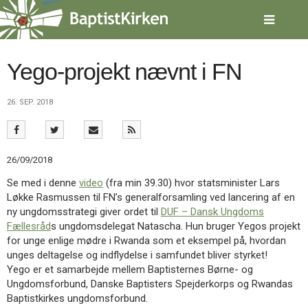
Spring
menu
over
og
gå
Yego-projekt nævnt i FN
til
indhold
Vend
26. SEP. 2018
tilbage
til
forsiden
Gå
1.0:
Forside
26/09/2018
til
2.0:
Nyheder
vores
3.0:
Kalender
Se med i denne
video
(fra min 39.30) hvor statsminister Lars
guide
4.0:
Inspiration
Løkke Rasmussen til FN’s generalforsamling ved lancering af en
for
5.0:
Værktøjskassen
ny ungdomsstrategi giver ordet til
DUF – Dansk Ungdoms
tilgængelighed
6.0:
Mission
Fællesråd
s ungdomsdelegat Natascha. Hun bruger Yegos projekt
7.0:
Om
for unge enlige mødre i Rwanda som et eksempel på, hvordan
BaptistKirken
unges deltagelse og indflydelse i samfundet bliver styrket!
8.0:
Kontakt
Yego er et samarbejde mellem Baptisternes Børne- og
Ungdomsforbund, Danske Baptisters Spejderkorps og Rwandas
9.0:
Forside
Baptistkirkes ungdomsforbund.
10.0:
Nyheder