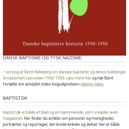
DANSK BAPTISME OG TYSK NAZISME
– en bog af Bent Hylleberg om danske baptister og deres holdninger
til nazismen i perioden 1930-1950. Læs mere
her
og hør Bent
fortælle om arbejdet inden bogudgivelsen i
denne video
.
BAPTIST.DK
baptist.dk
baptist.dk er både et blad og en
hjemmeside, som vi kalder web-
magasinet
. Her finder du artikler om personer og menigheder,
portrætter og reportager, det brede kirkeliv og debat. Her er både