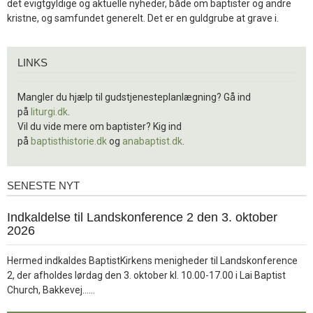
det evigtgyldige og aktuelle nyheder, både om baptister og andre
kristne, og samfundet generelt. Det er en guldgrube at grave i.
Links
LINKS
Mangler du hjælp til gudstjenesteplanlægning? Gå ind
på
liturgi.dk
.
Vil du vide mere om baptister? Kig ind
på
baptisthistorie.dk
og
anabaptist.dk
.
SENESTE NYT
Seneste
nyt
1.
Indkaldelse til Landskonference 2 den 3. oktober
jul.
2026
2026
Hermed indkaldes BaptistKirkens menigheder til Landskonference
2, der afholdes lørdag den 3. oktober kl. 10.00-17.00 i Lai Baptist
Læs
Church, Bakkevej……
mere