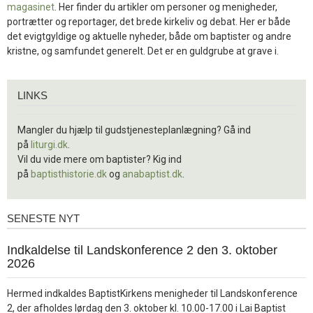
magasinet
. Her finder du artikler om personer og menigheder,
portrætter og reportager, det brede kirkeliv og debat. Her er både
det evigtgyldige og aktuelle nyheder, både om baptister og andre
kristne, og samfundet generelt. Det er en guldgrube at grave i.
Links
LINKS
Mangler du hjælp til gudstjenesteplanlægning? Gå ind
på
liturgi.dk
.
Vil du vide mere om baptister? Kig ind
på
baptisthistorie.dk
og
anabaptist.dk
.
SENESTE NYT
Seneste
nyt
1.
Indkaldelse til Landskonference 2 den 3. oktober
jul.
2026
2026
Hermed indkaldes BaptistKirkens menigheder til Landskonference
2, der afholdes lørdag den 3. oktober kl. 10.00-17.00 i Lai Baptist