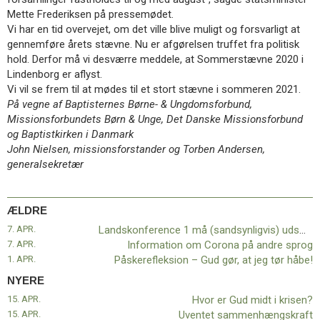
11.0:
Kalender
Mette Frederiksen på pressemødet.
12.0:
Inspiration
Vi har en tid overvejet, om det ville blive muligt og forsvarligt at
13.0:
Værktøjskassen
gennemføre årets stævne. Nu er afgørelsen truffet fra politisk
14.0:
Mission
hold. Derfor må vi desværre meddele, at Sommerstævne 2020 i
15.0:
Om
Lindenborg er aflyst.
BaptistKirken
Vi vil se frem til at mødes til et stort stævne i sommeren 2021.
16.0:
Kontakt
På vegne af Baptisternes Børne- & Ungdomsforbund,
Missionsforbundets Børn & Unge, Det Danske Missionsforbund
Næste
og Baptistkirken i Danmark
indlæg:
John Nielsen, missionsforstander og Torben Andersen,
Hvor
generalsekretær
er
Gud
midt
i
ÆLDRE
krisen?
7. APR.
Landskonference 1 må (sandsynligvis) udsættes
Forrige
7. APR.
Information om Corona på andre sprog
indlæg:
1. APR.
Påskerefleksion – Gud gør, at jeg tør håbe!
Landskonference
NYERE
1
15. APR.
Hvor er Gud midt i krisen?
må
15. APR.
Uventet sammenhængskraft
(sandsynligvis)