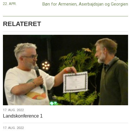
22. APR.
Bøn for Armenien, Aserbajdsjan og Georgien
udsættes
RELATERET
17.
17. AUG. 2022
Landskonference 1
aug.
2022
17.
17. AUG. 2022