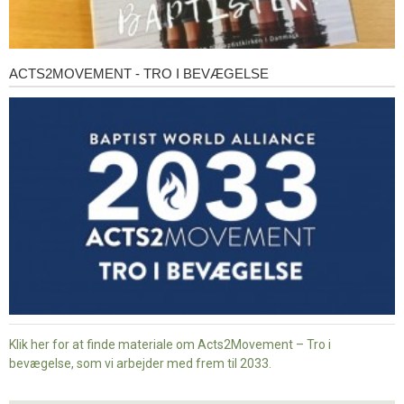
ACTS2MOVEMENT - TRO I BEVÆGELSE
Acts2Movement
-
Tro
i
bevægelse
Klik her for at finde materiale om Acts2Movement – Tro i
bevægelse, som vi arbejder med frem til 2033.