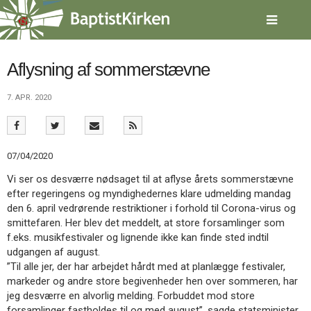
Spring
menu
over
og
gå
Aflysning af sommerstævne
til
indhold
Vend
7. APR. 2020
tilbage
til
forsiden
Gå
1.0:
Forside
07/04/2020
til
2.0:
Nyheder
Vi ser os desværre nødsaget til at aflyse årets sommerstævne
vores
3.0:
Kalender
efter regeringens og myndighedernes klare udmelding mandag
guide
4.0:
Inspiration
den 6. april vedrørende restriktioner i forhold til Corona-virus og
for
5.0:
Værktøjskassen
smittefaren. Her blev det meddelt, at store forsamlinger som
tilgængelighed
6.0:
Mission
f.eks. musikfestivaler og lignende ikke kan finde sted indtil
7.0:
Om
udgangen af august.
BaptistKirken
”Til alle jer, der har arbejdet hårdt med at planlægge festivaler,
8.0:
Kontakt
markeder og andre store begivenheder hen over sommeren, har
9.0:
Forside
jeg desværre en alvorlig melding. Forbuddet mod store
10.0:
Nyheder
forsamlinger fastholdes til og med august”, sagde statsminister