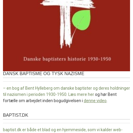
DANSK BAPTISME OG TYSK NAZISME
– en bog af Bent Hylleberg om danske baptister og deres holdninger
til nazismen i perioden 1930-1950. Læs mere
her
og hør Bent
fortælle om arbejdet inden bogudgivelsen i
denne video
.
BAPTIST.DK
baptist.dk
baptist.dk er både et blad og en
hjemmeside, som vi kalder web-