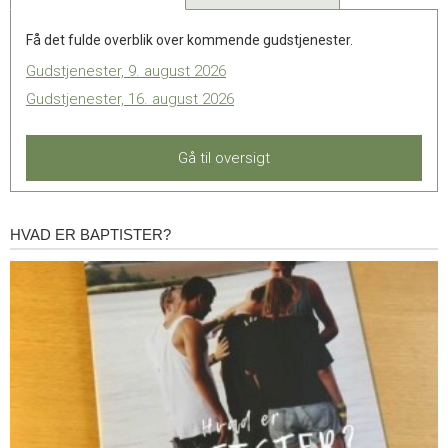
Få det fulde overblik over kommende gudstjenester.
Gudstjenester, 9. august 2026
Gudstjenester, 16. august 2026
Gå til oversigt
HVAD ER BAPTISTER?
Hvad
er
baptister?