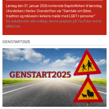
BaptistKirkens
YouTube-
Lørdag den 31. januar 2026 inviterede BaptistKirken til læredag
kanal
i Korskirken i Herlev. Overskriften var ”Samtale om Bibel,
tradition og inklusion i kirkens møde med LGBT+ personer.”
Se enkelte eller alle indlæg i denne playliste på YouTube ved at
klikke her.
GENSTART2025
Genstart2025