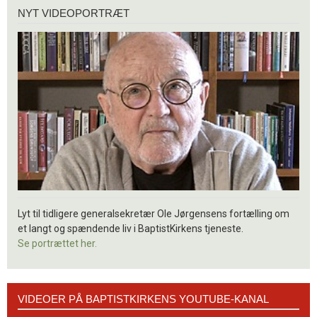
Nyt
NYT VIDEOPORTRÆT
videoportræt
Lyt til tidligere generalsekretær Ole Jørgensens fortælling om
et langt og spændende liv i BaptistKirkens tjeneste.
Se portrættet her.
Videoer
VIDEOER PÅ BAPTISTKIRKENS YOUTUBE-KANAL
på