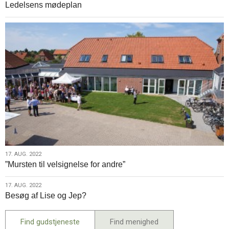
Ledelsens mødeplan
aug.
2022
17.
17. AUG. 2022
”Mursten til velsignelse for andre”
aug.
2022
17.
17. AUG. 2022
Besøg af Lise og Jep?
aug.
2022
Find gudstjeneste
Find menighed