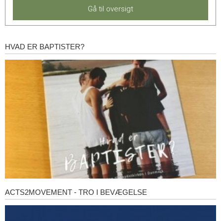
Gå til oversigt
HVAD ER BAPTISTER?
Hvad
er
baptister?
ACTS2MOVEMENT - TRO I BEVÆGELSE
Acts2Movement
-
Tro