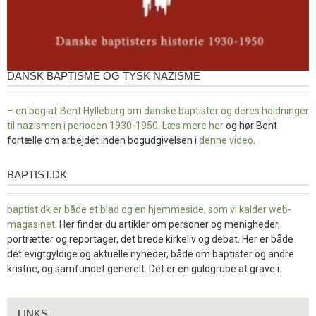
DANSK BAPTISME OG TYSK NAZISME
– en bog af Bent Hylleberg om danske baptister og deres holdninger
til nazismen i perioden 1930-1950. Læs mere
her
og hør Bent
fortælle om arbejdet inden bogudgivelsen i
denne video
.
BAPTIST.DK
baptist.dk
baptist.dk er både et blad og en
hjemmeside, som vi kalder web-
magasinet
. Her finder du artikler om personer og menigheder,
portrætter og reportager, det brede kirkeliv og debat. Her er både
det evigtgyldige og aktuelle nyheder, både om baptister og andre
kristne, og samfundet generelt. Det er en guldgrube at grave i.
Links
LINKS