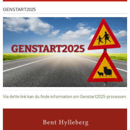
GENSTART2025
Genstart2025
Via dette link kan du finde information om Genstart2025-processen.
Dansk
baptisme
og
tysk