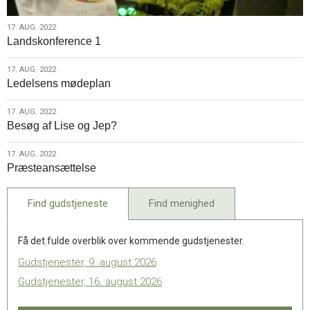
17.
17. AUG. 2022
Landskonference 1
aug.
2022
17.
17. AUG. 2022
Ledelsens mødeplan
aug.
2022
17.
17. AUG. 2022
Besøg af Lise og Jep?
aug.
2022
17.
17. AUG. 2022
Præsteansættelse
aug.
2022
Find gudstjeneste
Find menighed
Få det fulde overblik over kommende gudstjenester.
Gudstjenester, 9. august 2026
Gudstjenester, 16. august 2026