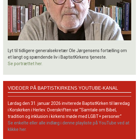
Lyt til tidligere generalsekretær Ole Jørgensens fortælling om
et langt og spændende liv i BaptistKirkens tjeneste.
Se portrættet her.
Videoer
VIDEOER PÅ BAPTISTKIRKENS YOUTUBE-KANAL
på
BaptistKirkens
YouTube-
Lørdag den 31. januar 2026 inviterede BaptistKirken til læredag
kanal
i Korskirken i Herlev. Overskriften var ”Samtale om Bibel,
tradition og inklusion i kirkens møde med LGBT+ personer.”
Se enkelte eller alle indlæg i denne playliste på YouTube ved at
klikke her.