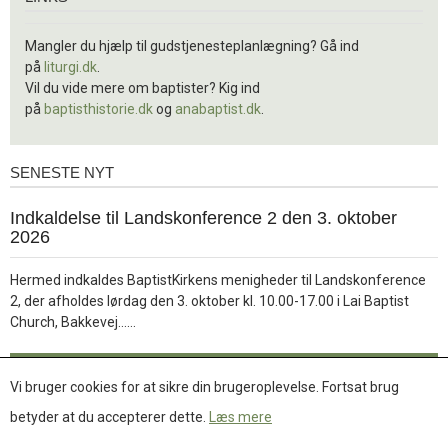
Mangler du hjælp til gudstjenesteplanlægning? Gå ind
på
liturgi.dk
.
Vil du vide mere om baptister? Kig ind
på
baptisthistorie.dk
og
anabaptist.dk
.
SENESTE NYT
Seneste
nyt
1.
Indkaldelse til Landskonference 2 den 3. oktober
jul.
2026
2026
Hermed indkaldes BaptistKirkens menigheder til Landskonference
2, der afholdes lørdag den 3. oktober kl. 10.00-17.00 i Lai Baptist
Læs
Church, Bakkevej……
mere
Læs mere
Vi bruger cookies for at sikre din brugeroplevelse. Fortsat brug
betyder at du accepterer dette.
Læs mere