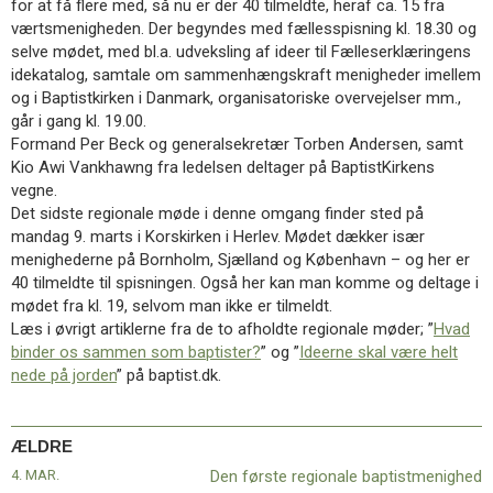
for at få flere med, så nu er der 40 tilmeldte, heraf ca. 15 fra
11.0:
Kalender
værtsmenigheden. Der begyndes med fællesspisning kl. 18.30 og
12.0:
Inspiration
selve mødet, med bl.a. udveksling af ideer til Fælleserklæringens
13.0:
Værktøjskassen
idekatalog, samtale om sammenhængskraft menigheder imellem
14.0:
Mission
og i Baptistkirken i Danmark, organisatoriske overvejelser mm.,
15.0:
Om
går i gang kl. 19.00.
BaptistKirken
Formand Per Beck og generalsekretær Torben Andersen, samt
16.0:
Kontakt
Kio Awi Vankhawng fra ledelsen deltager på BaptistKirkens
Næste
vegne.
indlæg:
Det sidste regionale møde i denne omgang finder sted på
Alverdens
mandag 9. marts i Korskirken i Herlev. Mødet dækker især
baptister
menighederne på Bornholm, Sjælland og København – og her er
beder
40 tilmeldte til spisningen. Også her kan man komme og deltage i
for
mødet fra kl. 19, selvom man ikke er tilmeldt.
os
Forrige
Læs i øvrigt artiklerne fra de to afholdte regionale møder; ”
Hvad
indlæg:
binder os sammen som baptister?
” og ”
Ideerne skal være helt
Den
nede på jorden
” på baptist.dk.
første
regionale
baptistmenighed
ÆLDRE
4. MAR.
Den første regionale baptistmenighed