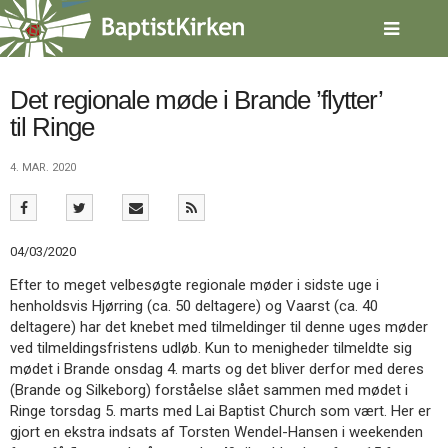
Spring
menu
over
og
gå
Det regionale møde i Brande ’flytter’
til
til Ringe
indhold
Vend
tilbage
4. MAR. 2020
til
forsiden
Gå
1.0:
Forside
til
2.0:
Nyheder
04/03/2020
vores
3.0:
Kalender
guide
4.0:
Inspiration
Efter to meget velbesøgte regionale møder i sidste uge i
for
5.0:
Værktøjskassen
henholdsvis Hjørring (ca. 50 deltagere) og Vaarst (ca. 40
tilgængelighed
6.0:
Mission
deltagere) har det knebet med tilmeldinger til denne uges møder
7.0:
Om
ved tilmeldingsfristens udløb. Kun to menigheder tilmeldte sig
BaptistKirken
mødet i Brande onsdag 4. marts og det bliver derfor med deres
8.0:
Kontakt
(Brande og Silkeborg) forståelse slået sammen med mødet i
Ringe torsdag 5. marts med Lai Baptist Church som vært. Her er
9.0:
Forside
gjort en ekstra indsats af Torsten Wendel-Hansen i weekenden
10.0:
Nyheder