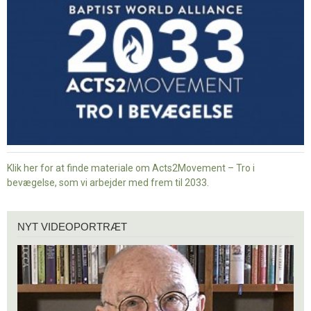
i
bevægelse
Klik her for at finde materiale om Acts2Movement – Tro i
bevægelse, som vi arbejder med frem til 2033.
Nyt
NYT VIDEOPORTRÆT
videoportræt