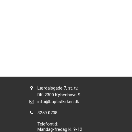
Adresse:
Lærdalsgade 7, st. tv.
Adresse:
DK-2300
København S
Send
info@baptistkirken.dk
email:
Tlf.:
3259 0708
Telefontid:
Mandag-fredag kl. 9-12