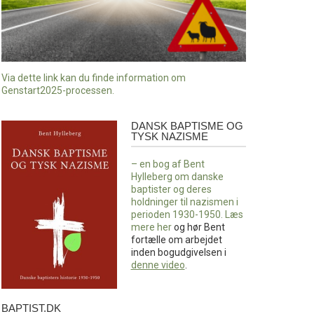
Via dette link kan du finde information om
Genstart2025-processen.
DANSK BAPTISME OG
Dansk
TYSK NAZISME
baptisme
og
– en bog af Bent
tysk
Hylleberg om danske
nazisme
baptister og deres
holdninger til nazismen i
perioden 1930-1950. Læs
mere
her
og hør Bent
fortælle om arbejdet
inden bogudgivelsen i
denne video
.
BAPTIST.DK
baptist.dk