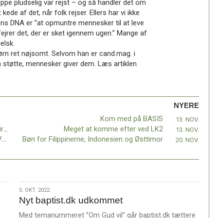
ruppe pludselig var rejst – og så handler det om
t kede af det, når folk rejser. Ellers har vi ikke
ens DNA er ”at opmuntre mennesker til at leve
rer det, der er sket igennem ugen.” Mange af
elsk.
ørn ret nøjsomt. Selvom han er cand.mag. i
en støtte, mennesker giver dem. Læs artiklen
NYERE
Kom med på BASIS
13. NOV.
Baptistkirke solgt til Rumænsk Ortodoks Kirke
Meget at komme efter ved LK2
13. NOV.
Fangekoret i Baptistkirken Nørresundby - Vodskov
Bøn for Filippinerne, Indonesien og Østtimor
20. NOV.
5.
5. OKT. 2022
Nyt baptist.dk udkommet
okt.
2022
Med temanummeret ”Om Gud vil” går baptist.dk tættere