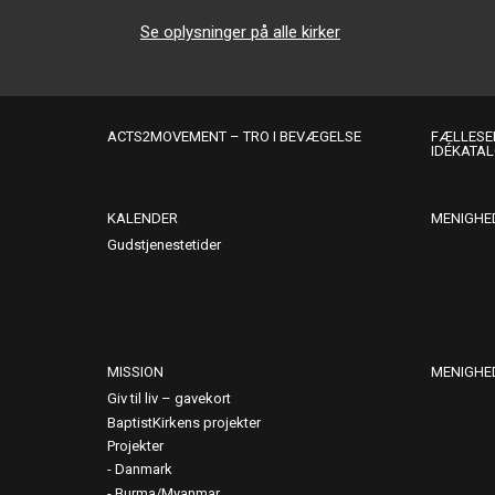
Se oplysninger på alle kirker
ACTS2MOVEMENT – TRO I BEVÆGELSE
FÆLLESER
IDÉKATA
KALENDER
MENIGHE
Gudstjenestetider
MISSION
MENIGHE
Giv til liv – gavekort
BaptistKirkens projekter
Projekter
Danmark
Burma/Myanmar