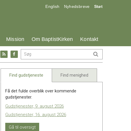
17.0:
18.0:
19.0:
English
Nyhedsbreve
Støt
25.0:
26.0:
27.0:
Mission
Om BaptistKirken
Kontakt
Gå
Gå
til:
til:
l
RSS
Facebook
feed
Find gudstjeneste
Find menighed
Få det fulde overblik over kommende
gudstjenester.
Gudstjenester, 9. august 2026
Gudstjenester, 16. august 2026
Gå til oversigt