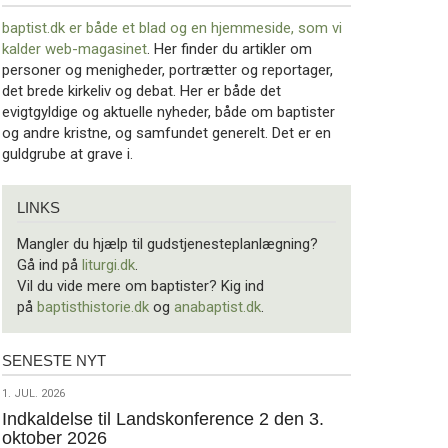
baptist.dk er både et blad og en
hjemmeside, som vi
kalder web-magasinet
. Her finder du artikler om
personer og menigheder, portrætter og reportager,
det brede kirkeliv og debat. Her er både det
evigtgyldige og aktuelle nyheder, både om baptister
og andre kristne, og samfundet generelt. Det er en
guldgrube at grave i.
Links
LINKS
Mangler du hjælp til gudstjenesteplanlægning?
Gå ind på
liturgi.dk
.
Vil du vide mere om baptister? Kig ind
på
baptisthistorie.dk
og
anabaptist.dk
.
SENESTE NYT
Seneste
nyt
1.
1. JUL. 2026
jul.
Indkaldelse til Landskonference 2 den 3.
oktober 2026
2026