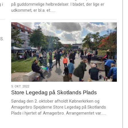
 i
på guddommelige helbredelser. I bladet, der lige er
L
udkommet, er bl.a. et……
æ
s
m
e
S.
r
e
5.
5. OKT. 2022
Store Legedag på Skotlands Plads
okt.
2022
Søndag den 2. oktober afholdt Købnerkirken og
Amagerbro Spejderne Store Legedag på Skotlands
L
Plads i hjertet af Amagerbro. Arrangementet var……
æ
s