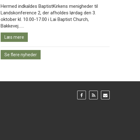
Hermed indkaldes BaptistKirkens menigheder til
Landskonference 2, der afholdes lørdag den 3.
oktober kl. 10.00-17.00 i Lai Baptist Church,
Læs
Bakkevej……
mere
Læs mere
Se flere nyheder
Gå
Gå
Gå
til:
til:
til:
Facebook
RSS
Email
feed