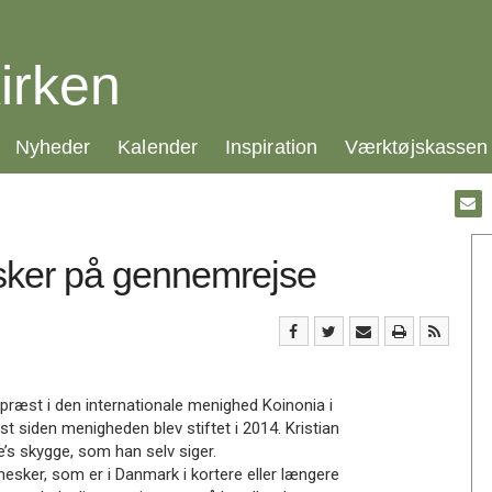
irken
21.0:
22.0:
23.0:
24.0:
Nyheder
Kalender
Inspiration
Værktøjskassen
Gå
til:
Emai
sker på gennemrejse
 præst i den internationale menighed Koinonia i
 siden menigheden blev stiftet i 2014. Kristian
’s skygge, som han selv siger.
esker, som er i Danmark i kortere eller længere