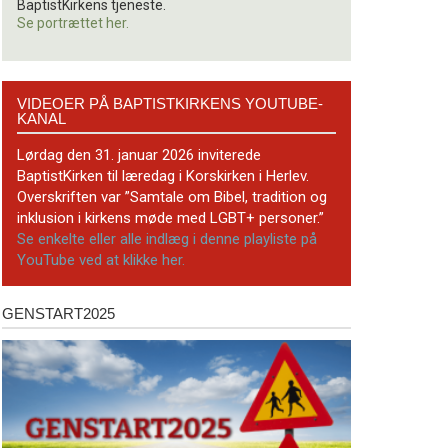
BaptistKirkens tjeneste.
Se portrættet her.
Videoer
VIDEOER PÅ BAPTISTKIRKENS YOUTUBE-
på
KANAL
BaptistKirkens
YouTube-
Lørdag den 31. januar 2026 inviterede
kanal
BaptistKirken til læredag i Korskirken i Herlev.
Overskriften var ”Samtale om Bibel, tradition og
inklusion i kirkens møde med LGBT+ personer.”
Se enkelte eller alle indlæg i denne playliste på
YouTube ved at klikke her.
GENSTART2025
Genstart2025