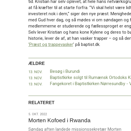
tid. Kristian har selv oplevet, at hele hans netværksg
11.0:
Kalender
at få kræfter til at starte forfra. ”Vi skal helst være lid
12.0:
Inspiration
investeret nok i dem,” siger den nye præst. Menighed
13.0:
Værktøjskassen
med Gud hver dag, og så mødes vi om søndagen og fej
14.0:
Mission
medlemmerne er studerende og fællessproget er eng
15.0:
Om
Selv lever Kristian og hans kone Kylene og deres to b
BaptistKirken
historie, lever de af, at han vasker trapper – og så d
16.0:
Kontakt
’Præst og trappevasker
’ på baptist.dk.
Næste
indlæg:
Kom
ÆLDRE
med
Besøg i Burundi
13. NOV.
på
13. NOV.
BASIS
Forrige
13. NOV.
indlæg:
Besøg
i
RELATERET
Burundi
5.
5. OKT. 2022
Morten Kofoed i Rwanda
okt.
2022
Søndag aften landede missionssekretær Morten