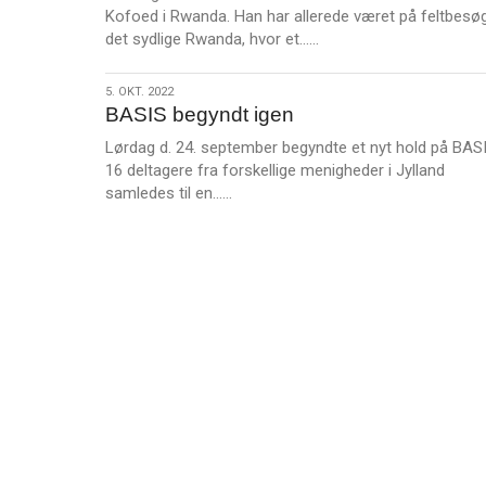
Kofoed i Rwanda. Han har allerede været på feltbesøg
L
det sydlige Rwanda, hvor et……
æ
s
5.
5. OKT. 2022
m
BASIS begyndt igen
okt.
e
2022
Lørdag d. 24. september begyndte et nyt hold på BASI
r
16 deltagere fra forskellige menigheder i Jylland
e
L
samledes til en……
æ
s
m
e
r
e