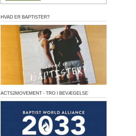
HVAD ER BAPTISTER?
Hvad
er
baptister?
ACTS2MOVEMENT - TRO I BEVÆGELSE
Acts2Movement
-
Tro
i
bevægelse