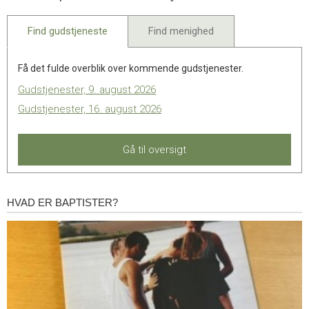
2022
Find gudstjeneste
Find menighed
Få det fulde overblik over kommende gudstjenester.
Gudstjenester, 9. august 2026
Gudstjenester, 16. august 2026
Gå til oversigt
HVAD ER BAPTISTER?
Hvad
er
baptister?