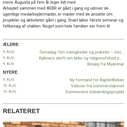
mens Augusta på fem år leger lidt med.
går
Arbejdet sammen med AEBR er gået i gang og udover de
vejen?’
ugentlige medarbejdermøder, er møder med de ansatte om
projekter og aktiviteter gået i gang. Snart løber første seminar og
feltbesøg af stablen. Noget som hele familien ser frem til.
ÆLDRE
9. AUG.
Temadag ’Om menigheder og præster – hvor går vejen?’
9. AUG.
Købners skrift om kirke og religionsfrihed på dansk
9. AUG.
Besøg fra Myanmar
NYERE
9. AUG.
Ny formand for BaptistKirken
16. AUG.
Videoer fra sommerstævnet
16. AUG.
Sommerens indsamlingsprojekt
RELATERET