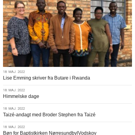
18.
18. MAJ. 2022
Lise Emming skriver fra Butare i Rwanda
maj.
2022
18.
18. MAJ. 2022
Himmelske dage
maj.
2022
18.
18. MAJ. 2022
Taizé-andagt med Broder Stephen fra Taizé
maj.
2022
18.
18. MAJ. 2022
Bøn for Baptistkirken NørresundbylVodskov
maj.