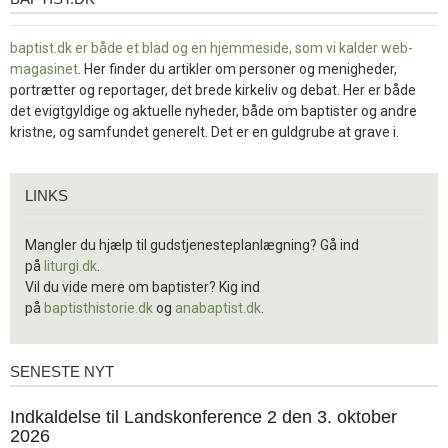
baptist.dk er både et blad og en
hjemmeside, som vi kalder web-
magasinet
. Her finder du artikler om personer og menigheder,
portrætter og reportager, det brede kirkeliv og debat. Her er både
det evigtgyldige og aktuelle nyheder, både om baptister og andre
kristne, og samfundet generelt. Det er en guldgrube at grave i.
Links
LINKS
Mangler du hjælp til gudstjenesteplanlægning? Gå ind
på
liturgi.dk
.
Vil du vide mere om baptister? Kig ind
på
baptisthistorie.dk
og
anabaptist.dk
.
SENESTE NYT
Seneste
nyt
1.
Indkaldelse til Landskonference 2 den 3. oktober
jul.
2026