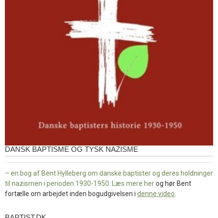
DANSK BAPTISME OG TYSK NAZISME
– en bog af Bent Hylleberg om danske baptister og deres holdninger
til nazismen i perioden 1930-1950. Læs mere
her
og hør Bent
fortælle om arbejdet inden bogudgivelsen i
denne video
.
BAPTIST.DK
baptist.dk