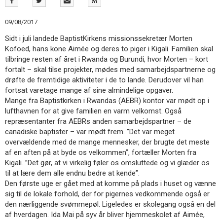
11.0:
Kalender
12.0:
Inspiration
09/08/2017
13.0:
Værktøjskassen
14.0:
Mission
Sidt i juli landede BaptistKirkens missionssekretær Morten
15.0:
Om
Kofoed, hans kone Aimée og deres to piger i Kigali. Familien skal
BaptistKirken
tilbringe resten af året i Rwanda og Burundi, hvor Morten – kort
16.0:
Kontakt
fortalt – skal tilse projekter, mødes med samarbejdspartnerne og
drøfte de fremtidige aktiviteter i de to lande. Derudover vil han
Næste
fortsat varetage mange af sine almindelige opgaver.
indlæg:
Mange fra Baptistkirken i Rwandas (AEBR) kontor var mødt op i
Ny
lufthavnen for at give familien en varm velkomst. Også
formand
repræsentanter fra AEBRs anden samarbejdspartner – de
for
canadiske baptister – var mødt frem. ”Det var meget
BaptistKirken
Forrige
overvældende med de mange mennesker, der brugte det meste
indlæg:
af en aften på at byde os velkommen”, fortæller Morten fra
Temadag
Kigali. ”Det gør, at vi virkelig føler os omsluttede og vi glæder os
’Om
til at lære dem alle endnu bedre at kende”.
menigheder
Den første uge er gået med at komme på plads i huset og vænne
og
sig til de lokale forhold, der for pigernes vedkommende også er
præster
den nærliggende svømmepøl. Ligeledes er skolegang også en del
–
af hverdagen. Ida Mai på syv år bliver hjemmeskolet af Aimée,
hvor