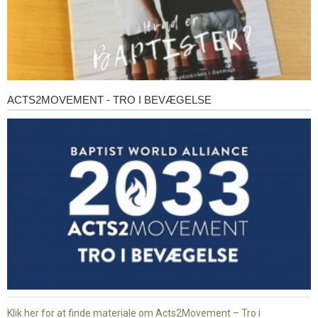
ACTS2MOVEMENT - TRO I BEVÆGELSE
Acts2Movement
-
Tro
i
bevægelse
Klik her for at finde materiale om Acts2Movement – Tro i