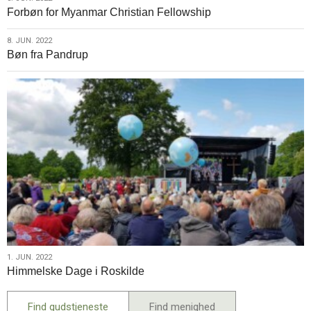
8.
Forbøn for Myanmar Christian Fellowship
jun.
2022
8.
8. JUN. 2022
Bøn fra Pandrup
jun.
2022
1.
1. JUN. 2022
Himmelske Dage i Roskilde
jun.
2022
Find gudstjeneste
Find menighed