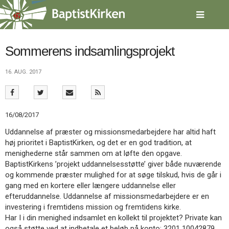
Spring
menu
over
og
gå
Sommerens indsamlingsprojekt
til
indhold
Vend
16. AUG. 2017
tilbage
til
forsiden
Gå
1.0:
Forside
16/08/2017
til
2.0:
Nyheder
Uddannelse af præster og missionsmedarbejdere har altid haft
vores
3.0:
Kalender
høj prioritet i BaptistKirken, og det er en god tradition, at
guide
4.0:
Inspiration
menighederne står sammen om at løfte den opgave.
for
5.0:
Værktøjskassen
BaptistKirkens ’projekt uddannelsesstøtte’ giver både nuværende
tilgængelighed
6.0:
Mission
og kommende præster mulighed for at søge tilskud, hvis de går i
7.0:
Om
gang med en kortere eller længere uddannelse eller
BaptistKirken
efteruddannelse. Uddannelse af missionsmedarbejdere er en
8.0:
Kontakt
investering i fremtidens mission og fremtidens kirke.
9.0:
Forside
Har I i din menighed indsamlet en kollekt til projektet? Private kan
10.0:
Nyheder
også støtte ved at indbetale et beløb på konto: 3201 10042879