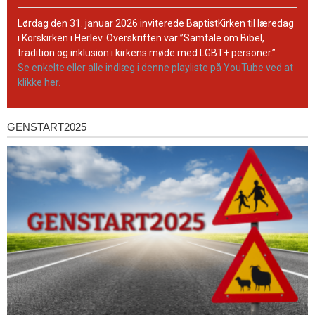
BaptistKirkens
YouTube-
Lørdag den 31. januar 2026 inviterede BaptistKirken til læredag
kanal
i Korskirken i Herlev. Overskriften var ”Samtale om Bibel,
tradition og inklusion i kirkens møde med LGBT+ personer.”
Se enkelte eller alle indlæg i denne playliste på YouTube ved at
klikke her.
GENSTART2025
Genstart2025