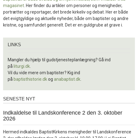
magasinet
. Her finder du artikler om personer og menigheder,
portrætter og reportager, det brede kirkeliv og debat. Her er både
det evigtgyldige og aktuelle nyheder, både om baptister og andre
kristne, og samfundet generelt. Det er en guldgrube at grave i.
Links
LINKS
Mangler du hjælp til gudstjenesteplanlægning? Gå ind
på
liturgi.dk
.
Vil du vide mere om baptister? Kig ind
på
baptisthistorie.dk
og
anabaptist.dk
.
SENESTE NYT
Seneste
nyt
1.
Indkaldelse til Landskonference 2 den 3. oktober
jul.
2026
2026
Hermed indkaldes BaptistKirkens menigheder til Landskonference