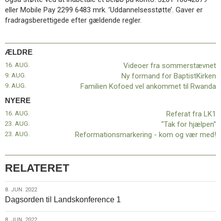
11.0:
Kalender
eller Mobile Pay 2299 6483 mrk. ’Uddannelsesstøtte’. Gaver er
12.0:
Inspiration
fradragsberettigede efter gældende regler.
13.0:
Værktøjskassen
14.0:
Mission
15.0:
Om
ÆLDRE
BaptistKirken
16. AUG.
Videoer fra sommerstævnet
16.0:
Kontakt
9. AUG.
Ny formand for BaptistKirken
Næste
9. AUG.
Familien Kofoed vel ankommet til Rwanda
indlæg:
NYERE
Referat
16. AUG.
Referat fra LK1
fra
23. AUG.
"Tak for hjælpen"
LK1
Forrige
23. AUG.
Reformationsmarkering - kom og vær med!
indlæg:
Videoer
fra
sommerstævnet
RELATERET
8.
8. JUN. 2022
Dagsorden til Landskonference 1
jun.
2022
8. JUN. 2022