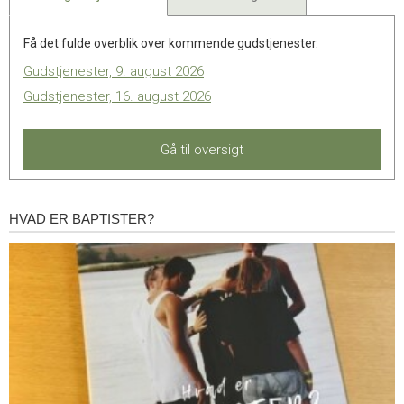
Få det fulde overblik over kommende gudstjenester.
Gudstjenester, 9. august 2026
Gudstjenester, 16. august 2026
Gå til oversigt
HVAD ER BAPTISTER?
Hvad
er
baptister?