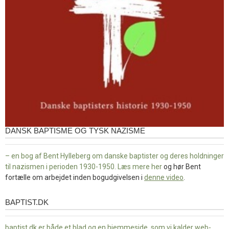
DANSK BAPTISME OG TYSK NAZISME
– en bog af Bent Hylleberg om danske baptister og deres holdninger
til nazismen i perioden 1930-1950. Læs mere
her
og hør Bent
fortælle om arbejdet inden bogudgivelsen i
denne video
.
BAPTIST.DK
baptist.dk
baptist.dk er både et blad og en
hjemmeside, som vi kalder web-