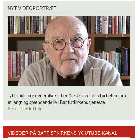
Nyt
NYT VIDEOPORTRÆT
videoportræt
Lyt til tidligere generalsekretær Ole Jørgensens fortælling om
et langt og spændende liv i BaptistKirkens tjeneste.
Se portrættet her.
Videoer
VIDEOER PÅ BAPTISTKIRKENS YOUTUBE-KANAL
på