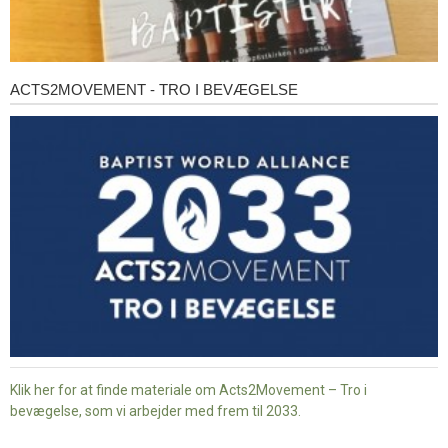
ACTS2MOVEMENT - TRO I BEVÆGELSE
Acts2Movement
-
Tro
i
bevægelse
Klik her for at finde materiale om Acts2Movement – Tro i
bevægelse, som vi arbejder med frem til 2033.