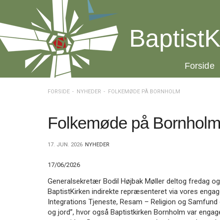
Spring
menu
over
BaptistK
og
gå
til
20.0:
Forside
indhold
Vend
tilbage
til
FORSIDE
NYHEDER
FOLKEMØDE PÅ BORNHOLM
forsiden
Gå
1.0:
Forside
til
2.0:
Nyheder
Folkemøde på Bornhol
vores
3.0:
Kalender
guide
4.0:
Inspiration
17. JUN. 2026
NYHEDER
for
5.0:
Værktøjskassen
tilgængelighed
6.0:
Mission
17/06/2026
7.0:
Om
BaptistKirken
Generalsekretær Bodil Højbak Møller deltog fredag og
8.0:
Kontakt
BaptistKirken indirekte repræsenteret via vores engag
Integrations Tjeneste, Resam – Religion og Samfund o
9.0:
Forside
og jord”, hvor også Baptistkirken Bornholm var engag
10.0:
Nyheder