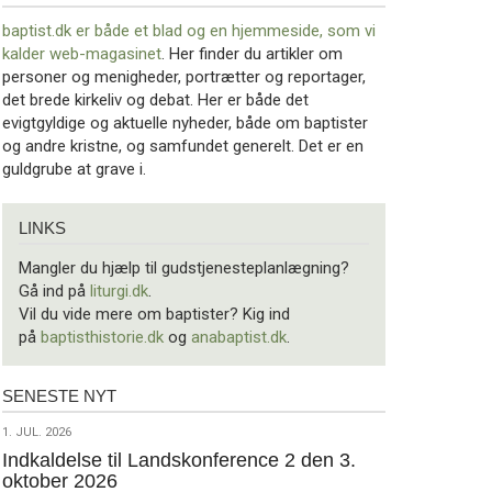
baptist.dk er både et blad og en
hjemmeside, som vi
kalder web-magasinet
. Her finder du artikler om
personer og menigheder, portrætter og reportager,
det brede kirkeliv og debat. Her er både det
evigtgyldige og aktuelle nyheder, både om baptister
og andre kristne, og samfundet generelt. Det er en
guldgrube at grave i.
Links
LINKS
Mangler du hjælp til gudstjenesteplanlægning?
Gå ind på
liturgi.dk
.
Vil du vide mere om baptister? Kig ind
på
baptisthistorie.dk
og
anabaptist.dk
.
SENESTE NYT
Seneste
nyt
1.
1. JUL. 2026
jul.
Indkaldelse til Landskonference 2 den 3.
oktober 2026
2026