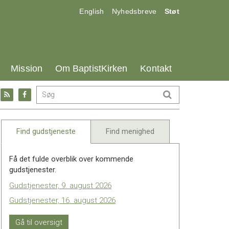
17.0:
18.0:
19.0:
English
Nyhedsbreve
Støt
25.0:
26.0:
27.0:
Mission
Om BaptistKirken
Kontakt
Gå
Gå
til:
til:
l
RSS
Facebook
feed
Find gudstjeneste
Find menighed
Få det fulde overblik over kommende
gudstjenester.
Gudstjenester, 9. august 2026
Gudstjenester, 16. august 2026
Gå til oversigt