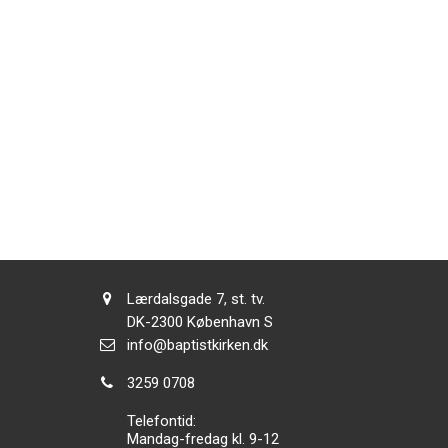
Adresse:
Lærdalsgade 7, st. tv.
Adresse:
DK-2300
København S
Send
info@baptistkirken.dk
email:
Tlf.:
3259 0708
Telefontid:
Mandag-fredag kl. 9-12