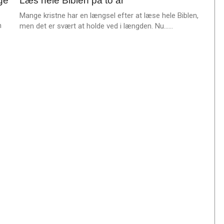
nge
Læs hele Biblen på to år
jun.
e
2026
Mange kristne har en længsel efter at læse hele Biblen,
r
n
L
men det er svært at holde ved i længden. Nu……
e
æ
s
m
e
r
e