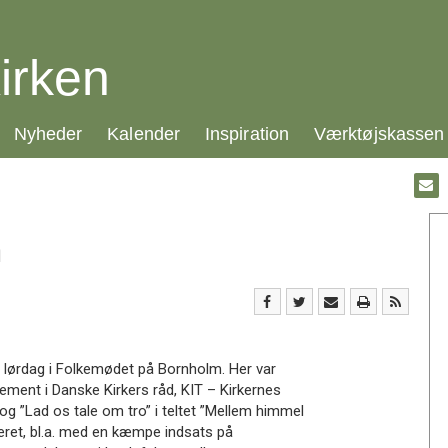
irken
21.0:
22.0:
23.0:
24.0:
Nyheder
Kalender
Inspiration
Værktøjskassen
Gå
til:
Emai
m
 lørdag i Folkemødet på Bornholm. Her var
ement i Danske Kirkers råd, KIT – Kirkernes
g ”Lad os tale om tro” i teltet ”Mellem himmel
eret, bl.a. med en kæmpe indsats på