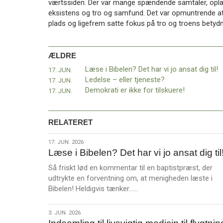
værtssiden. Der var mange spændende samtaler, oplæg
11.0:
Kalender
eksistens og tro og samfund. Det var opmuntrende a
12.0:
Inspiration
plads og ligefrem satte fokus på tro og troens betydn
13.0:
Værktøjskassen
14.0:
Mission
15.0:
Om
ÆLDRE
BaptistKirken
16.0:
Kontakt
Læse i Bibelen? Det har vi jo ansat dig til!
17. JUN.
Ledelse – eller tjeneste?
17. JUN.
Næste
Demokrati er ikke for tilskuere!
17. JUN.
indlæg:
Deltag
i
RELATERET
International
Missions onlinemøde
17.
17. JUN. 2026
torsdag
Læse i Bibelen? Det har vi jo ansat dig til
jun.
25.
2026
juni
Så friskt lød en kommentar til en baptistpræst, der
kl.
udtrykte en forventning om, at menigheden læste i
L
16-
Bibelen! Heldigvis tænker……
æ
17
Forrige
s
indlæg:
3.
3. JUN. 2026
m
Læse