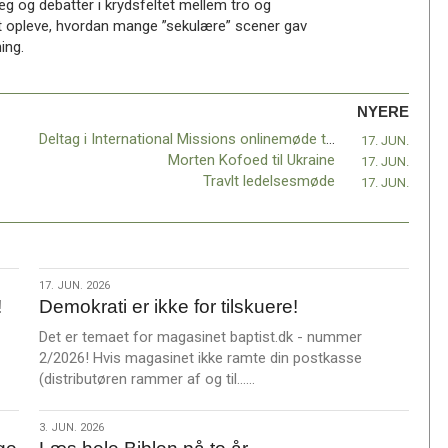
 og debatter i krydsfeltet mellem tro og
t opleve, hvordan mange ”sekulære” scener gav
ing.
NYERE
Deltag i International Missions onlinemøde torsdag 25. juni kl. 16-17
17. JUN.
Morten Kofoed til Ukraine
17. JUN.
Travlt ledelsesmøde
17. JUN.
17.
17. JUN. 2026
!
Demokrati er ikke for tilskuere!
jun.
2026
Det er temaet for magasinet baptist.dk - nummer
2/2026! Hvis magasinet ikke ramte din postkasse
L
(distributøren rammer af og til……
æ
s
3.
3. JUN. 2026
m