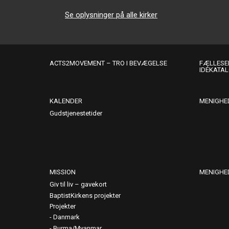
Se oplysninger på alle kirker
ACTS2MOVEMENT – TRO I BEVÆGELSE
FÆLLESER
IDÉKATA
KALENDER
MENIGHE
Gudstjenestetider
MISSION
MENIGHE
Giv til liv – gavekort
BaptistKirkens projekter
Projekter
Danmark
Burma/Myanmar