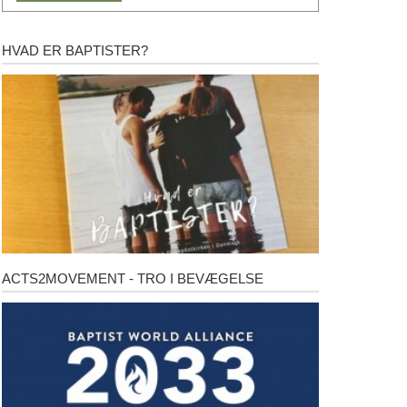
HVAD ER BAPTISTER?
Hvad
er
baptister?
ACTS2MOVEMENT - TRO I BEVÆGELSE
Acts2Movement
-
Tro
i
bevægelse