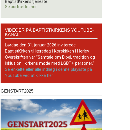
BaptistKirkens tjeneste.
Se portrættet her.
Videoer
VIDEOER PÅ BAPTISTKIRKENS YOUTUBE-
på
KANAL
BaptistKirkens
YouTube-
Lørdag den 31. januar 2026 inviterede
kanal
BaptistKirken til læredag i Korskirken i Herlev.
Overskriften var ”Samtale om Bibel, tradition og
inklusion i kirkens møde med LGBT+ personer.”
Se enkelte eller alle indlæg i denne playliste på
YouTube ved at klikke her.
GENSTART2025
Genstart2025