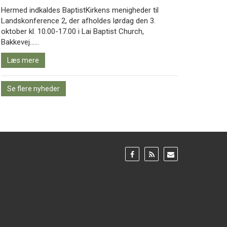
Hermed indkaldes BaptistKirkens menigheder til
Landskonference 2, der afholdes lørdag den 3.
oktober kl. 10.00-17.00 i Lai Baptist Church,
Læs
Bakkevej……
mere
Læs mere
Se flere nyheder
Gå
Gå
Gå
til:
til:
til:
Facebook
RSS
Email
feed