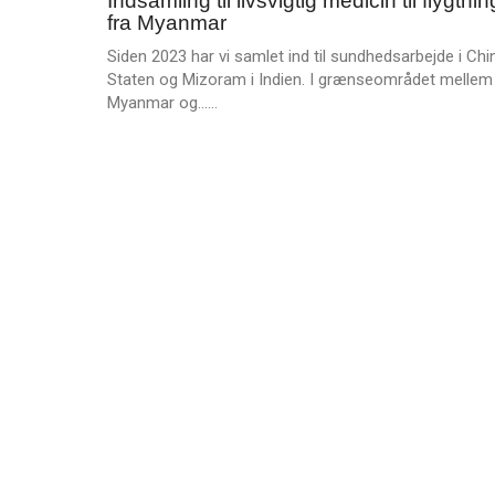
Indsamling til livsvigtig medicin til flygtni
jun.
e
i
fra Myanmar
2026
r
Bibelen?
Siden 2023 har vi samlet ind til sundhedsarbejde i Chi
e
Det
Staten og Mizoram i Indien. I grænseområdet mellem
har
L
Myanmar og……
vi
æ
jo
s
ansat
m
dig
e
til!
r
e