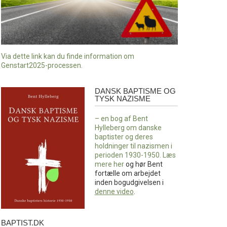
Via dette link kan du finde information om
Genstart2025-processen.
DANSK BAPTISME OG
Dansk
TYSK NAZISME
baptisme
og
– en bog af Bent
tysk
Hylleberg om danske
nazisme
baptister og deres
holdninger til nazismen i
perioden 1930-1950. Læs
mere
her
og hør Bent
fortælle om arbejdet
inden bogudgivelsen i
denne video
.
BAPTIST.DK
baptist.dk