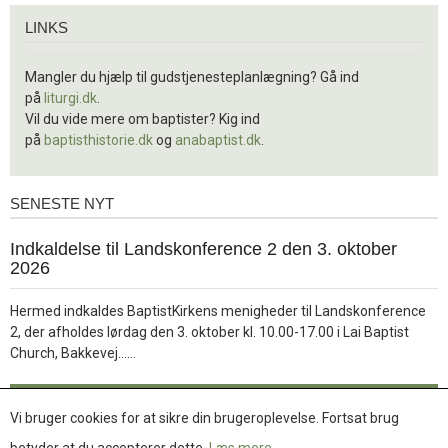
Links
LINKS
Mangler du hjælp til gudstjenesteplanlægning? Gå ind
på
liturgi.dk
.
Vil du vide mere om baptister? Kig ind
på
baptisthistorie.dk
og
anabaptist.dk
.
SENESTE NYT
Seneste
nyt
1.
Indkaldelse til Landskonference 2 den 3. oktober
jul.
2026
2026
Hermed indkaldes BaptistKirkens menigheder til Landskonference
2, der afholdes lørdag den 3. oktober kl. 10.00-17.00 i Lai Baptist
Læs
Church, Bakkevej……
mere
Læs mere
Vi bruger cookies for at sikre din brugeroplevelse. Fortsat brug