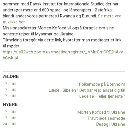
11.0:
Kalender
sammen med Dansk Institut for Internationale Studier, der har
12.0:
Inspiration
undersøgt mere end 600 spare- og lånegrupper i Østafrika –
13.0:
Værktøjskassen
blandt andet vores partneres i Rwanda og Burundi.
Se mere ved
14.0:
Mission
at klikke her
.
15.0:
Om
Missionssekretær Morten Kofoed vil også fortælle om sine
BaptistKirken
seneste rejser til Myanmar og Ukraine.
16.0:
Kontakt
Tilmelding foregår via dette link, hvorefter man modtager et link
til mødet:
Næste
https://us02web.zoom.us/meeting/register/_VMrrCmORE2hAvV
indlæg:
bCwk-jA
Morten
Kofoed
til
ÆLDRE
Ukraine
Forrige
indlæg:
17. JUN.
Folkemøde på Bornholm
Folkemøde
17. JUN.
Læse i Bibelen? Det har vi jo ansat dig til!
på
17. JUN.
Ledelse – eller tjeneste?
Bornholm
NYERE
17. JUN.
Morten Kofoed til Ukraine
17. JUN.
Travlt ledelsesmøde
24. JUN.
Besøg i Ukraine