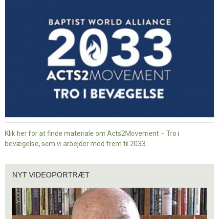
Tro
i
bevægelse
Klik her for at finde materiale om Acts2Movement – Tro i
bevægelse, som vi arbejder med frem til 2033.
Nyt
NYT VIDEOPORTRÆT
videoportræt