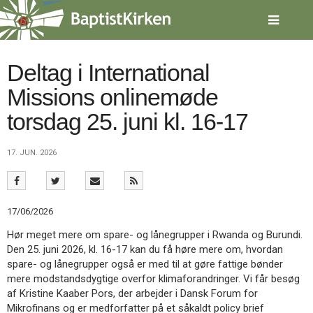
Spring
menu
over
og
gå
Deltag i International
til
Missions onlinemøde
indhold
Vend
tilbage
torsdag 25. juni kl. 16-17
til
forsiden
Gå
1.0:
Forside
17. JUN. 2026
til
2.0:
Nyheder
vores
3.0:
Kalender
guide
4.0:
Inspiration
for
5.0:
Værktøjskassen
17/06/2026
tilgængelighed
6.0:
Mission
Hør meget mere om spare- og lånegrupper i Rwanda og Burundi.
7.0:
Om
Den 25. juni 2026, kl. 16-17 kan du få høre mere om, hvordan
BaptistKirken
spare- og lånegrupper også er med til at gøre fattige bønder
8.0:
Kontakt
mere modstandsdygtige overfor klimaforandringer. Vi får besøg
9.0:
Forside
af Kristine Kaaber Pors, der arbejder i Dansk Forum for
10.0:
Nyheder
Mikrofinans og er medforfatter på et såkaldt policy brief