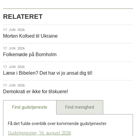
RELATERET
17.
17. JUN. 2026
Morten Kofoed til Ukraine
jun.
2026
17.
17. JUN. 2026
Folkemøde på Bornholm
jun.
2026
17.
17. JUN. 2026
Læse i Bibelen? Det har vi jo ansat dig til!
jun.
2026
17.
17. JUN. 2026
Demokrati er ikke for tilskuere!
jun.
2026
Find gudstjeneste
Find menighed
Få det fulde overblik over kommende gudstjenester.
Gudstjenester, 16. august 2026