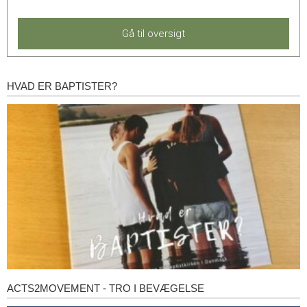
Gå til oversigt
HVAD ER BAPTISTER?
Hvad
er
baptister?
ACTS2MOVEMENT - TRO I BEVÆGELSE
Acts2Movement
-