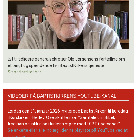
Lyt til tidligere generalsekretær Ole Jørgensens fortælling om
et langt og spændende liv i BaptistKirkens tjeneste.
Se portrættet her.
Videoer
VIDEOER PÅ BAPTISTKIRKENS YOUTUBE-KANAL
på
BaptistKirkens
YouTube-
Lørdag den 31. januar 2026 inviterede BaptistKirken til læredag
kanal
i Korskirken i Herlev. Overskriften var ”Samtale om Bibel,
tradition og inklusion i kirkens møde med LGBT+ personer.”
Se enkelte eller alle indlæg i denne playliste på YouTube ved at
klikke her.