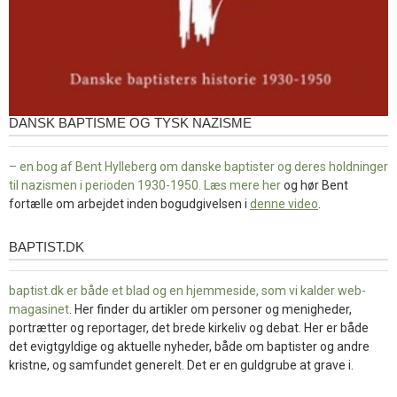
DANSK BAPTISME OG TYSK NAZISME
– en bog af Bent Hylleberg om danske baptister og deres holdninger
til nazismen i perioden 1930-1950. Læs mere
her
og hør Bent
fortælle om arbejdet inden bogudgivelsen i
denne video
.
BAPTIST.DK
baptist.dk
baptist.dk er både et blad og en
hjemmeside, som vi kalder web-
magasinet
. Her finder du artikler om personer og menigheder,
portrætter og reportager, det brede kirkeliv og debat. Her er både
det evigtgyldige og aktuelle nyheder, både om baptister og andre
kristne, og samfundet generelt. Det er en guldgrube at grave i.