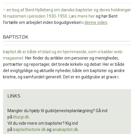
– en bog af Bent Hylleberg om danske baptister og deres holdninger
til nazismen i perioden 1930-1950. Læs mere
her
og hør Bent
fortælle om arbejdet inden bogudgivelsen i
denne video
.
BAPTIST.DK
baptist.dk
baptist.dk er både et blad og en
hjemmeside, som vi kalder web-
magasinet
. Her finder du artikler om personer og menigheder,
portrætter og reportager, det brede kirkeliv og debat. Her er både
det evigtgyldige og aktuelle nyheder, både om baptister og andre
kristne, og samfundet generelt. Det er en guldgrube at grave i.
Links
LINKS
Mangler du hjælp til gudstjenesteplanlægning? Gå ind
på
liturgi.dk
.
Vil du vide mere om baptister? Kig ind
på
baptisthistorie.dk
og
anabaptist.dk
.