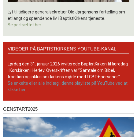
Lyt til tidligere generalsekretær Ole Jørgensens fortælling om
et langt og spændende liv i BaptistKirkens tjeneste.
Se portrættet her.
Videoer
VIDEOER PÅ BAPTISTKIRKENS YOUTUBE-KANAL
på
BaptistKirkens
YouTube-
Lørdag den 31. januar 2026 inviterede BaptistKirken til læredag
kanal
i Korskirken i Herlev. Overskriften var ”Samtale om Bibel,
tradition og inklusion i kirkens møde med LGBT+ personer.”
Se enkelte eller alle indlæg i denne playliste på YouTube ved at
klikke her.
GENSTART2025
Genstart2025