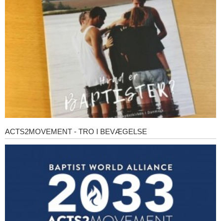
baptister?
ACTS2MOVEMENT - TRO I BEVÆGELSE
Acts2Movement
-
Tro
i
bevægelse