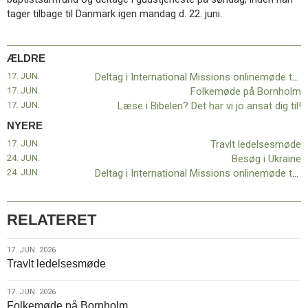
11.0:
Kalender
tager tilbage til Danmark igen mandag d. 22. juni.
12.0:
Inspiration
13.0:
Værktøjskassen
14.0:
Mission
ÆLDRE
15.0:
Om
17. JUN.
Deltag i International Missions onlinemøde torsdag 25. juni kl. 16-17
BaptistKirken
17. JUN.
Folkemøde på Bornholm
16.0:
Kontakt
17. JUN.
Læse i Bibelen? Det har vi jo ansat dig til!
Næste
NYERE
indlæg:
17. JUN.
Travlt ledelsesmøde
Travlt
24. JUN.
Besøg i Ukraine
ledelsesmøde
Forrige
24. JUN.
Deltag i International Missions onlinemøde torsdag 25. juni kl. 16-17
indlæg:
Deltag
i
International
RELATERET
Missions onlinemøde
torsdag
17.
17. JUN. 2026
25.
Travlt ledelsesmøde
jun.
juni
2026
kl.
17.
17. JUN. 2026
16-
Folkemøde på Bornholm