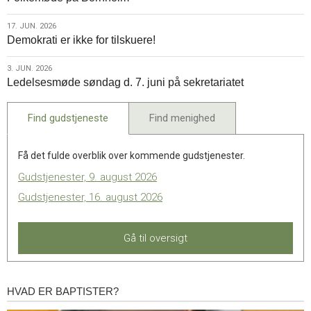
jun.
17
2026
17.
17. JUN. 2026
Demokrati er ikke for tilskuere!
jun.
2026
3.
3. JUN. 2026
Ledelsesmøde søndag d. 7. juni på sekretariatet
jun.
2026
Find gudstjeneste
Find menighed
Få det fulde overblik over kommende gudstjenester.
Gudstjenester, 9. august 2026
Gudstjenester, 16. august 2026
Gå til oversigt
HVAD ER BAPTISTER?
Hvad
er