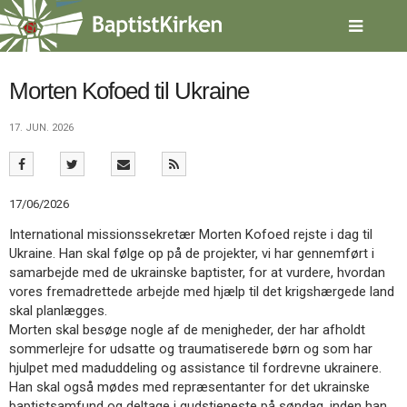
Spring
menu
over
og
gå
Morten Kofoed til Ukraine
til
indhold
Vend
17. JUN. 2026
tilbage
til
forsiden
Gå
1.0:
Forside
17/06/2026
til
2.0:
Nyheder
International missionssekretær Morten Kofoed rejste i dag til
vores
3.0:
Kalender
Ukraine. Han skal følge op på de projekter, vi har gennemført i
guide
4.0:
Inspiration
samarbejde med de ukrainske baptister, for at vurdere, hvordan
for
5.0:
Værktøjskassen
vores fremadrettede arbejde med hjælp til det krigshærgede land
tilgængelighed
6.0:
Mission
skal planlægges.
7.0:
Om
Morten skal besøge nogle af de menigheder, der har afholdt
BaptistKirken
sommerlejre for udsatte og traumatiserede børn og som har
8.0:
Kontakt
hjulpet med maduddeling og assistance til fordrevne ukrainere.
9.0:
Forside
Han skal også mødes med repræsentanter for det ukrainske
10.0:
Nyheder
baptistsamfund og deltage i gudstjeneste på søndag, inden han