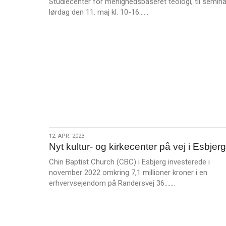
Studiecenter for menighedsbaseret teologi, til semina
Skoler
L
lørdag den 11. maj kl. 10-16……
æ
s
m
e
r
e
12.
12. APR. 2023
Nyt kultur- og kirkecenter på vej i Esbjerg
apr.
2023
Chin Baptist Church (CBC) i Esbjerg investerede i
november 2022 omkring 7,1 millioner kroner i en
L
erhvervsejendom på Randersvej 36.……
æ
s
m
e