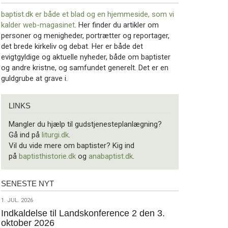
baptist.dk er både et blad og en
hjemmeside, som vi
kalder web-magasinet
. Her finder du artikler om
personer og menigheder, portrætter og reportager,
det brede kirkeliv og debat. Her er både det
evigtgyldige og aktuelle nyheder, både om baptister
og andre kristne, og samfundet generelt. Det er en
guldgrube at grave i.
Links
LINKS
Mangler du hjælp til gudstjenesteplanlægning?
Gå ind på
liturgi.dk
.
Vil du vide mere om baptister? Kig ind
på
baptisthistorie.dk
og
anabaptist.dk
.
SENESTE NYT
Seneste
nyt
1.
1. JUL. 2026
jul.
Indkaldelse til Landskonference 2 den 3.
oktober 2026
2026