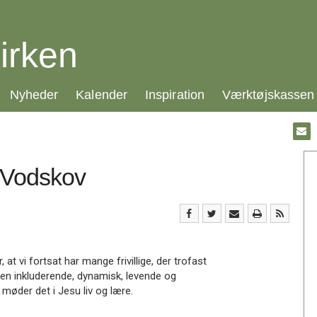
irken
21.0:
22.0:
23.0:
24.0:
Nyheder
Kalender
Inspiration
Værktøjskassen
Gå
til:
Emai
|Vodskov
 vi fortsat har mange frivillige, der trofast
en inkluderende, dynamisk, levende og
øder det i Jesu liv og lære.