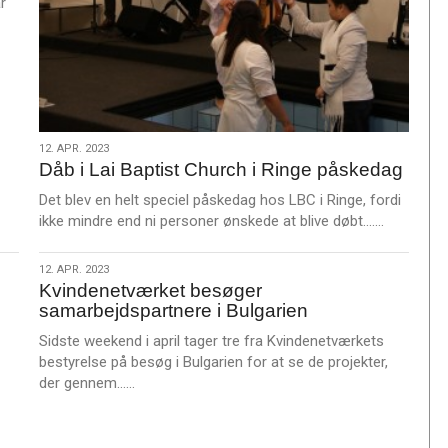
r
12.
12. APR. 2023
Dåb i Lai Baptist Church i Ringe påskedag
apr.
2023
Det blev en helt speciel påskedag hos LBC i Ringe, fordi
L
ikke mindre end ni personer ønskede at blive døbt.……
æ
s
12.
12. APR. 2023
m
Kvindenetværket besøger
apr.
e
samarbejdspartnere i Bulgarien
2023
r
Sidste weekend i april tager tre fra Kvindenetværkets
e
bestyrelse på besøg i Bulgarien for at se de projekter,
L
der gennem……
æ
s
m