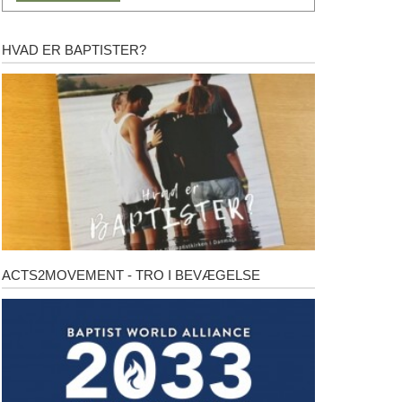
HVAD ER BAPTISTER?
Hvad
er
baptister?
ACTS2MOVEMENT - TRO I BEVÆGELSE
Acts2Movement
-
Tro
i
bevægelse