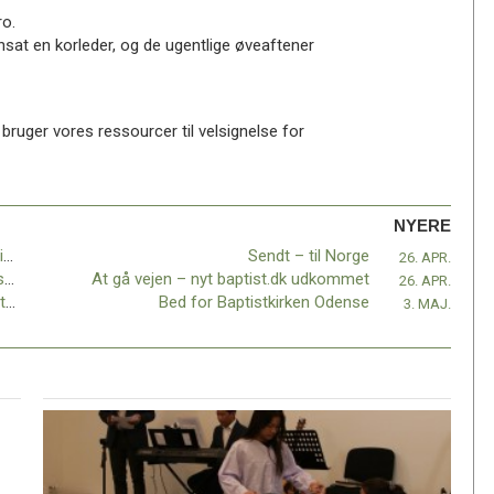
ro.
nsat en korleder, og de ugentlige øveaftener
i bruger vores ressourcer til velsignelse for
NYERE
Bed for Tølløse Privat- og Efterskole, Baptisternes Skoler
Sendt – til Norge
26. APR.
Kirkeministeren dropper forslag om tvangsoversættelser af prædikener
At gå vejen – nyt baptist.dk udkommet
26. APR.
Dåb i chin-menigheder i påsken – ”fortsættelse”
Bed for Baptistkirken Odense
3. MAJ.