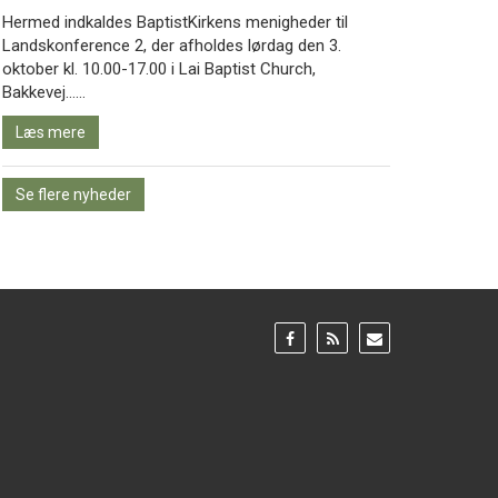
Hermed indkaldes BaptistKirkens menigheder til
Landskonference 2, der afholdes lørdag den 3.
oktober kl. 10.00-17.00 i Lai Baptist Church,
Læs
Bakkevej……
mere
Læs mere
Se flere nyheder
Gå
Gå
Gå
til:
til:
til:
Facebook
RSS
Email
feed