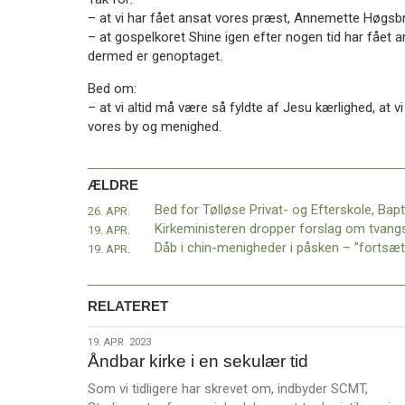
11.0:
Kalender
– at vi har fået ansat vores præst, Annemette Høgsb
12.0:
Inspiration
– at gospelkoret Shine igen efter nogen tid har fået a
13.0:
Værktøjskassen
dermed er genoptaget.
14.0:
Mission
15.0:
Om
Bed om:
BaptistKirken
– at vi altid må være så fyldte af Jesu kærlighed, at v
16.0:
Kontakt
vores by og menighed.
Næste
indlæg:
ÆLDRE
Sendt
–
26. APR.
til
19. APR.
Norge
Forrige
19. APR.
indlæg:
Bed
for
RELATERET
Tølløse
Privat-
19.
19. APR. 2023
Åndbar kirke i en sekulær tid
og
apr.
Efterskole,
2023
Som vi tidligere har skrevet om, indbyder SCMT,
Baptisternes