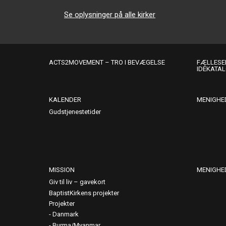
Se oplysninger på alle kirker
ACTS2MOVEMENT – TRO I BEVÆGELSE
FÆLLESER
IDÉKATA
KALENDER
MENIGHE
Gudstjenestetider
MISSION
MENIGHE
Giv til liv – gavekort
BaptistKirkens projekter
Projekter
Danmark
Burma/Myanmar