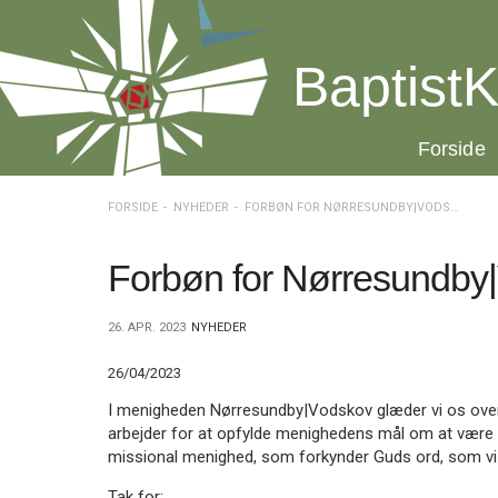
Spring
menu
over
BaptistK
og
gå
til
20.0:
Forside
indhold
Vend
tilbage
til
FORSIDE
NYHEDER
FORBØN FOR NØRRESUNDBY|VODSKOV
forsiden
Gå
1.0:
Forside
til
2.0:
Nyheder
Forbøn for Nørresundby
vores
3.0:
Kalender
guide
4.0:
Inspiration
26. APR. 2023
NYHEDER
for
5.0:
Værktøjskassen
tilgængelighed
6.0:
Mission
26/04/2023
7.0:
Om
BaptistKirken
I menigheden Nørresundby|Vodskov glæder vi os over, at
8.0:
Kontakt
arbejder for at opfylde menighedens mål om at være 
missional menighed, som forkynder Guds ord, som vi m
9.0:
Forside
10.0:
Nyheder
Tak for: