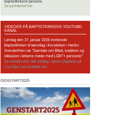
BaptistKirkens tjeneste.
Se portrættet her.
Videoer
VIDEOER PÅ BAPTISTKIRKENS YOUTUBE-
på
KANAL
BaptistKirkens
YouTube-
Lørdag den 31. januar 2026 inviterede
kanal
BaptistKirken til læredag i Korskirken i Herlev.
Overskriften var ”Samtale om Bibel, tradition og
inklusion i kirkens møde med LGBT+ personer.”
Se enkelte eller alle indlæg i denne playliste på
YouTube ved at klikke her.
GENSTART2025
Genstart2025