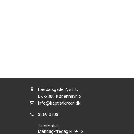
Adresse:
Lærdalsgade 7, st. tv.
Adresse:
DK-2300
København S
Send
info@baptistkirken.dk
email:
Tlf.:
3259 0708
Telefontid:
Mandag-fredag kl. 9-12