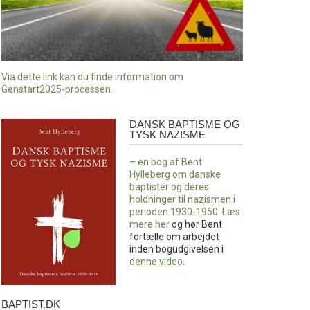
Via dette link kan du finde information om
Genstart2025-processen.
DANSK BAPTISME OG
Dansk
TYSK NAZISME
baptisme
og
– en bog af Bent
tysk
Hylleberg om danske
nazisme
baptister og deres
holdninger til nazismen i
perioden 1930-1950. Læs
mere
her
og hør Bent
fortælle om arbejdet
inden bogudgivelsen i
denne video
.
BAPTIST.DK
baptist.dk