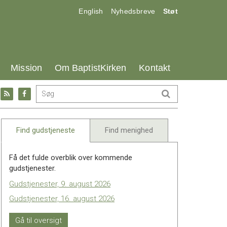
17.0:
18.0:
19.0:
English
Nyhedsbreve
Støt
25.0:
26.0:
27.0:
Mission
Om BaptistKirken
Kontakt
Gå
Gå
til:
til:
l
RSS
Facebook
feed
Find gudstjeneste
Find menighed
Få det fulde overblik over kommende
gudstjenester.
Gudstjenester, 9. august 2026
Gudstjenester, 16. august 2026
Gå til oversigt