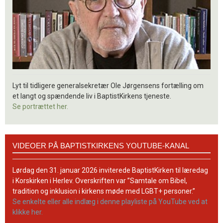
Lyt til tidligere generalsekretær Ole Jørgensens fortælling om
et langt og spændende liv i BaptistKirkens tjeneste.
Se portrættet her.
Videoer
VIDEOER PÅ BAPTISTKIRKENS YOUTUBE-KANAL
på
BaptistKirkens
YouTube-
Lørdag den 31. januar 2026 inviterede BaptistKirken til læredag
kanal
i Korskirken i Herlev. Overskriften var ”Samtale om Bibel,
tradition og inklusion i kirkens møde med LGBT+ personer.”
Se enkelte eller alle indlæg i denne playliste på YouTube ved at
klikke her.