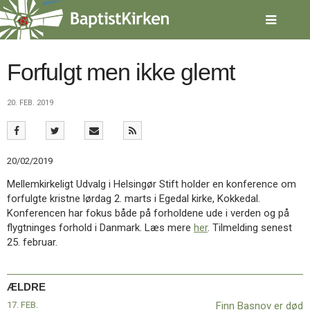
Spring
menu
over
og
gå
Forfulgt men ikke glemt
til
indhold
Vend
20. FEB. 2019
tilbage
til
forsiden
Gå
1.0:
Forside
20/02/2019
til
2.0:
Nyheder
vores
3.0:
Kalender
Mellemkirkeligt Udvalg i Helsingør Stift holder en konference om
guide
4.0:
Inspiration
forfulgte kristne lørdag 2. marts i Egedal kirke, Kokkedal.
for
5.0:
Værktøjskassen
Konferencen har fokus både på forholdene ude i verden og på
tilgængelighed
6.0:
Mission
flygtninges forhold i Danmark. Læs mere
her
. Tilmelding senest
7.0:
Om
25. februar.
BaptistKirken
8.0:
Kontakt
ÆLDRE
9.0:
Forside
10.0:
Nyheder
17. FEB.
Finn Basnov er død