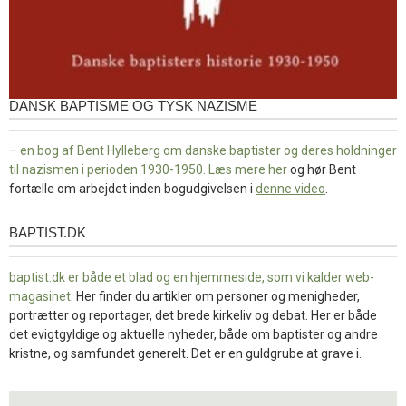
DANSK BAPTISME OG TYSK NAZISME
– en bog af Bent Hylleberg om danske baptister og deres holdninger
til nazismen i perioden 1930-1950. Læs mere
her
og hør Bent
fortælle om arbejdet inden bogudgivelsen i
denne video
.
BAPTIST.DK
baptist.dk
baptist.dk er både et blad og en
hjemmeside, som vi kalder web-
magasinet
. Her finder du artikler om personer og menigheder,
portrætter og reportager, det brede kirkeliv og debat. Her er både
det evigtgyldige og aktuelle nyheder, både om baptister og andre
kristne, og samfundet generelt. Det er en guldgrube at grave i.
Links