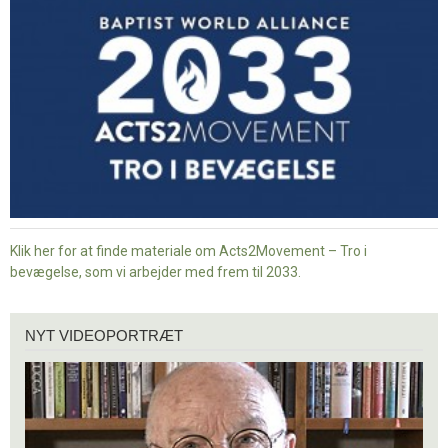
i
bevægelse
Klik her for at finde materiale om Acts2Movement – Tro i
bevægelse, som vi arbejder med frem til 2033.
Nyt
NYT VIDEOPORTRÆT
videoportræt