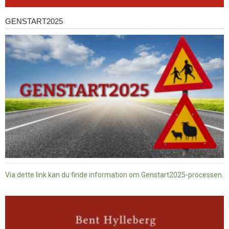
GENSTART2025
Genstart2025
Via dette link kan du finde information om Genstart2025-processen.
Dansk
baptisme
og