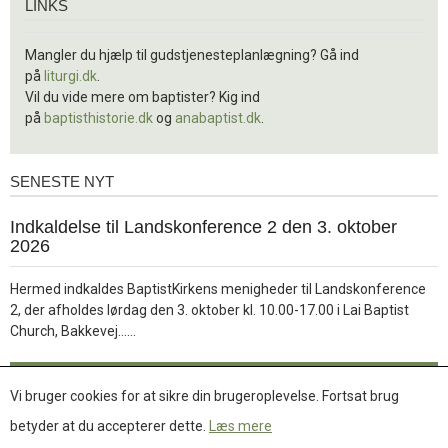
LINKS
Mangler du hjælp til gudstjenesteplanlægning? Gå ind
på
liturgi.dk
.
Vil du vide mere om baptister? Kig ind
på
baptisthistorie.dk
og
anabaptist.dk
.
SENESTE NYT
Seneste
nyt
1.
Indkaldelse til Landskonference 2 den 3. oktober
jul.
2026
2026
Hermed indkaldes BaptistKirkens menigheder til Landskonference
2, der afholdes lørdag den 3. oktober kl. 10.00-17.00 i Lai Baptist
Læs
Church, Bakkevej……
mere
Læs mere
Vi bruger cookies for at sikre din brugeroplevelse. Fortsat brug
betyder at du accepterer dette.
Læs mere