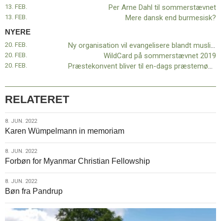
11.0:
Kalender
13. FEB.
Per Arne Dahl til sommerstævnet
12.0:
Inspiration
13. FEB.
Mere dansk end burmesisk?
13.0:
Værktøjskassen
NYERE
14.0:
Mission
20. FEB.
Ny organisation vil evangelisere blandt muslimer
15.0:
Om
20. FEB.
WildCard på sommerstævnet 2019
BaptistKirken
20. FEB.
Præstekonvent bliver til en-dags præstemøde
16.0:
Kontakt
Næste
indlæg:
RELATERET
Ny
organisation
8.
8. JUN. 2022
vil
Karen Wümpelmann in memoriam
jun.
evangelisere
2022
blandt
8.
8. JUN. 2022
muslimer
Forrige
Forbøn for Myanmar Christian Fellowship
jun.
indlæg:
2022
Finn
8.
8. JUN. 2022
Basnov
Bøn fra Pandrup
jun.
er
2022
død