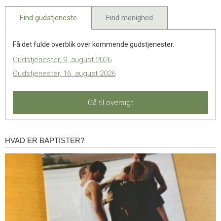
2022
Find gudstjeneste
Find menighed
Få det fulde overblik over kommende gudstjenester.
Gudstjenester, 9. august 2026
Gudstjenester, 16. august 2026
Gå til oversigt
HVAD ER BAPTISTER?
Hvad
er
baptister?