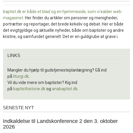
baptist.dk er både et blad og en
hjemmeside, som vi kalder web-
magasinet
. Her finder du artikler om personer og menigheder,
portrætter og reportager, det brede kirkeliv og debat. Her er både
det evigtgyldige og aktuelle nyheder, både om baptister og andre
kristne, og samfundet generelt. Det er en guldgrube at grave i.
Links
LINKS
Mangler du hjælp til gudstjenesteplanlægning? Gå ind
på
liturgi.dk
.
Vil du vide mere om baptister? Kig ind
på
baptisthistorie.dk
og
anabaptist.dk
.
SENESTE NYT
Seneste
nyt
1.
Indkaldelse til Landskonference 2 den 3. oktober
jul.
2026
2026