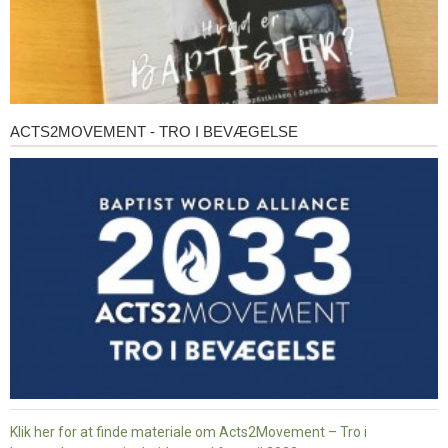
ACTS2MOVEMENT - TRO I BEVÆGELSE
Acts2Movement
-
Tro
i
bevægelse
Klik her for at finde materiale om Acts2Movement – Tro i