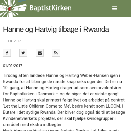
Spring
menu
over
og
gå
Hanne og Hartvig tilbage i Rwanda
til
indhold
Vend
1. FEB. 2017
tilbage
til
forsiden
Gå
1.0:
Forside
01/02/2017
til
2.0:
Nyheder
Tirsdag aften landede Hanne og Hartvig Weber-Hansen igen i
vores
3.0:
Kalender
Rwanda for at tilbringe de næste knap seks uger der. Det er nu
guide
4.0:
Inspiration
10. gang, at Hanne og Hartvig drager ud som seniorvolontører
for
5.0:
Værktøjskassen
for Baptistkirken i Danmark – og de siger, det er sidste gang!
tilgængelighed
6.0:
Mission
Hanne og Hartvig skal primært følge livet og arbejdet på centret
7.0:
Om
’Let the Little Children Come to Me’, bedre kendt som LLCCM, i
BaptistKirken
Butare i det sydlige Rwanda. Der bliver dog også tid til at besøge
8.0:
Kontakt
Kvindenetværkets projekter, der skal hjælpe kvindegrupper i
9.0:
Forside
området med ekstra indtægter.
10.0:
Nyheder
Husk Hanne og Hartvig i jeres forbøn. Ønsker I at følge med i