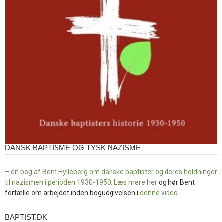
DANSK BAPTISME OG TYSK NAZISME
– en bog af Bent Hylleberg om danske baptister og deres holdninger
til nazismen i perioden 1930-1950. Læs mere
her
og hør Bent
fortælle om arbejdet inden bogudgivelsen i
denne video
.
BAPTIST.DK
baptist.dk