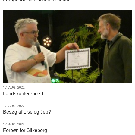
aug.
2022
17.
17. AUG. 2022
Landskonference 1
aug.
2022
17.
17. AUG. 2022
Besøg af Lise og Jep?
aug.
2022
17.
17. AUG. 2022
Forbøn for Silkeborg
aug.