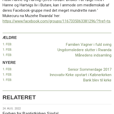
11.0:
Kalender
Hanne og Hartvigs liv i Butare, kan I anmode om medlemskab af
12.0:
Inspiration
deres Facebook-gruppe med det meget mundrette navn ’
13.0:
Værktøjskassen
Mukecuru na Muzehe Rwanda’ her:
14.0:
Mission
https://www.facebook.com/groups/1167335063381296/?fref=ts
.
15.0:
Om
BaptistKirken
16.0:
Kontakt
ÆLDRE
Næste
1. FEB.
Familien Vagner i fuld sving
indlæg:
1. FEB.
Ungdomsledere slutter i Rwanda
Senior
1. FEB.
Månedens indsamling
Sommerdage
NYERE
2017
Forrige
1. FEB.
Senior Sommerdage 2017
indlæg:
1. FEB.
Innovativ Kirke opstart i Købnerkirken
Familien
1. FEB.
Bank blev til kirke
Vagner
i
fuld
sving
RELATERET
24.
24. AUG. 2022
Forbøn for Baptistkirken Sindal