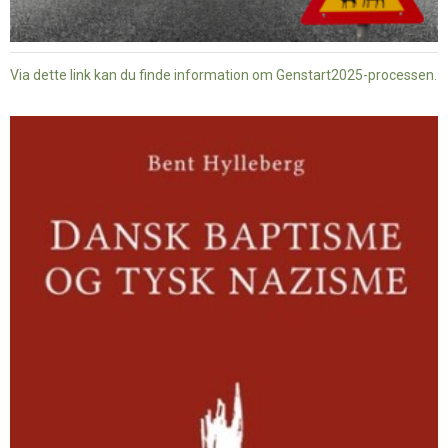
Via dette link kan du finde information om Genstart2025-processen.
Dansk
baptisme
og
tysk
nazisme