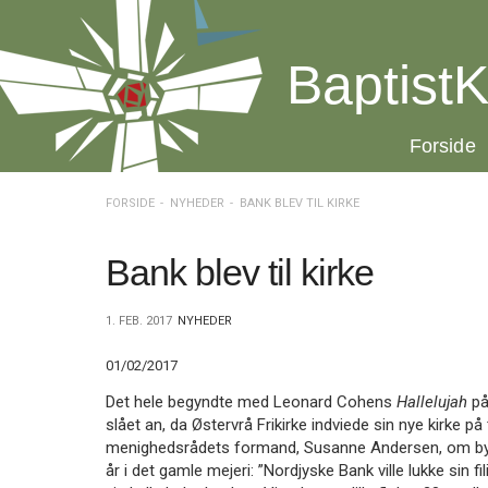
Spring
menu
over
BaptistK
og
gå
til
20.0:
Forside
indhold
Vend
tilbage
til
FORSIDE
NYHEDER
BANK BLEV TIL KIRKE
forsiden
Gå
1.0:
Forside
til
2.0:
Nyheder
Bank blev til kirke
vores
3.0:
Kalender
guide
4.0:
Inspiration
1. FEB. 2017
NYHEDER
for
5.0:
Værktøjskassen
tilgængelighed
6.0:
Mission
01/02/2017
7.0:
Om
BaptistKirken
Det hele begyndte med Leonard Cohens
Hallelujah
på
8.0:
Kontakt
slået an, da Østervrå Frikirke indviede sin nye kirke på
menighedsrådets formand, Susanne Andersen, om byg
9.0:
Forside
år i det gamle mejeri: ”Nordjyske Bank ville lukke sin fil
10.0:
Nyheder