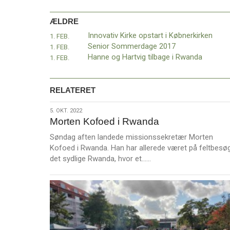
ÆLDRE
Innovativ Kirke opstart i Købnerkirken
1. FEB.
Senior Sommerdage 2017
1. FEB.
Hanne og Hartvig tilbage i Rwanda
1. FEB.
RELATERET
5.
5. OKT. 2022
Morten Kofoed i Rwanda
okt.
2022
Søndag aften landede missionssekretær Morten
Kofoed i Rwanda. Han har allerede været på feltbesøg
L
det sydlige Rwanda, hvor et……
æ
s
m
e
r
e