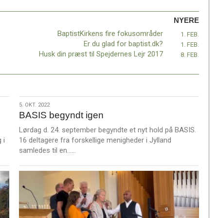
NYERE
BaptistKirkens fire fokusområder
1. FEB.
Er du glad for baptist.dk?
1. FEB.
Husk din præst til Spejdernes Lejr 2017
8. FEB.
5.
5. OKT. 2022
BASIS begyndt igen
okt.
2022
Lørdag d. 24. september begyndte et nyt hold på BASIS.
 i
16 deltagere fra forskellige menigheder i Jylland
L
samledes til en……
æ
s
m
e
r
e