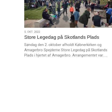
5.
5. OKT. 2022
Store Legedag på Skotlands Plads
okt.
2022
Søndag den 2. oktober afholdt Købnerkirken og
Amagerbro Spejderne Store Legedag på Skotlands
L
Plads i hjertet af Amagerbro. Arrangementet var……
æ
s
m
e
r
e