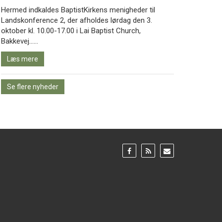
Hermed indkaldes BaptistKirkens menigheder til
Landskonference 2, der afholdes lørdag den 3.
oktober kl. 10.00-17.00 i Lai Baptist Church,
Læs
Bakkevej……
mere
Læs mere
Se flere nyheder
Gå
Gå
Gå
til:
til:
til:
Facebook
RSS
Email
feed