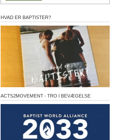
HVAD ER BAPTISTER?
Hvad
er
baptister?
ACTS2MOVEMENT - TRO I BEVÆGELSE
Acts2Movement
-
Tro
i
bevægelse