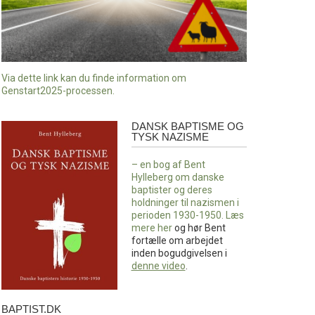
Via dette link kan du finde information om
Genstart2025-processen.
DANSK BAPTISME OG
Dansk
TYSK NAZISME
baptisme
og
– en bog af Bent
tysk
Hylleberg om danske
nazisme
baptister og deres
holdninger til nazismen i
perioden 1930-1950. Læs
mere
her
og hør Bent
fortælle om arbejdet
inden bogudgivelsen i
denne video
.
BAPTIST.DK
baptist.dk