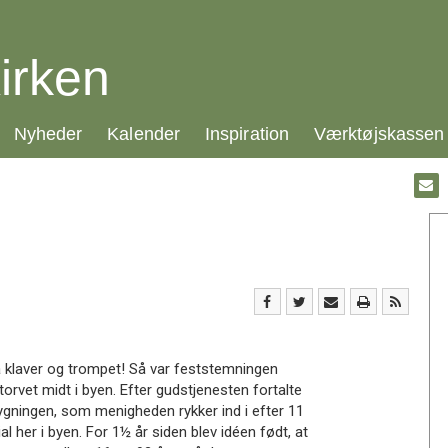
irken
21.0:
22.0:
23.0:
24.0:
Nyheder
Kalender
Inspiration
Værktøjskassen
Gå
til:
Emai
 klaver og trompet! Så var feststemningen
 torvet midt i byen. Efter gudstjenesten fortalte
ningen, som menigheden rykker ind i efter 11
ial her i byen. For 1½ år siden blev idéen født, at