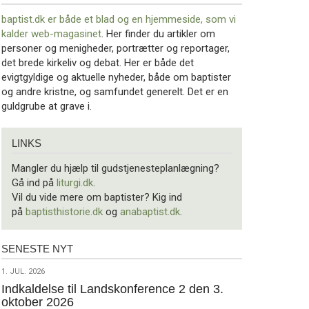
baptist.dk er både et blad og en
hjemmeside, som vi
kalder web-magasinet
. Her finder du artikler om
personer og menigheder, portrætter og reportager,
det brede kirkeliv og debat. Her er både det
evigtgyldige og aktuelle nyheder, både om baptister
og andre kristne, og samfundet generelt. Det er en
guldgrube at grave i.
Links
LINKS
Mangler du hjælp til gudstjenesteplanlægning?
Gå ind på
liturgi.dk
.
Vil du vide mere om baptister? Kig ind
på
baptisthistorie.dk
og
anabaptist.dk
.
SENESTE NYT
Seneste
nyt
1.
1. JUL. 2026
jul.
Indkaldelse til Landskonference 2 den 3.
oktober 2026
2026