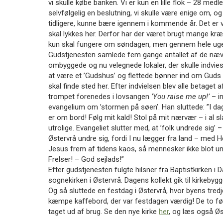
vi skulle købe banken. Vi er kun en lille flok – 28 me
11.0:
Kalender
selvfølgelig en beslutning, vi skulle være enige om, og v
12.0:
Inspiration
tidligere, kunne bære igennem i kommende år. Det er 
13.0:
Værktøjskassen
skal lykkes her. Derfor har der været brugt mange kræft
14.0:
Mission
kun skal fungere om søndagen, men gennem hele uge
15.0:
Om
Gudstjenesten samlede fem gange antallet af de næv
BaptistKirken
ombyggede og nu velegnede lokaler, der skulle indvie
16.0:
Kontakt
at være et ’Gudshus’ og flettede bønner ind om Guds v
Næste
skal finde sted her. Efter indvielsen blev alle betaget
indlæg:
trompet forenedes i lovsangen
’You raise me up!’
– i
BaptistKirkens
evangelium om ’stormen på søen’. Han sluttede: ”I dag
fire
er om bord! Følg mit kald! Stol på mit nærvær – i al sla
fokusområder
Forrige
utrolige. Evangeliet slutter med, at ’folk undrede sig’ 
indlæg:
Østervrå undre sig, fordi I nu lægger fra land – med H
Innovativ
Jesus frem af tidens kaos, så mennesker ikke blot u
Kirke
Frelser! – God sejlads!”
opstart i
Efter gudstjenesten fulgte hilsner fra Baptistkirken
Købnerkirken
sognekirken i Østervrå. Dagens kollekt gik til kirkebygg
Og så sluttede en festdag i Østervrå, hvor byens tredj
kæmpe kaffebord, der var festdagen værdig! De to fø
taget ud af brug. Se den nye kirke
her
, og læs også Øs