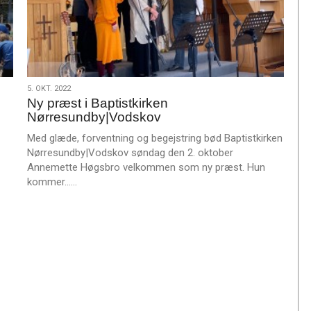
5.
5. OKT. 2022
Ny præst i Baptistkirken
okt.
Nørresundby|Vodskov
2022
Med glæde, forventning og begejstring bød Baptistkirken
Nørresundby|Vodskov søndag den 2. oktober
Annemette Høgsbro velkommen som ny præst. Hun
L
kommer……
æ
s
m
e
r
e