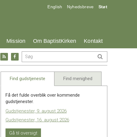
17.0:
18.0:
19.0:
English
Nyhedsbreve
Støt
25.0:
26.0:
27.0:
Mission
Om BaptistKirken
Kontakt
Gå
Gå
til:
til:
l
RSS
Facebook
feed
Find gudstjeneste
Find menighed
Få det fulde overblik over kommende
gudstjenester.
Gudstjenester, 9. august 2026
Gudstjenester, 16. august 2026
Gå til oversigt