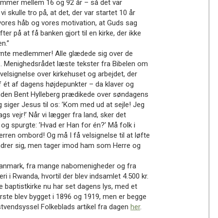
dlemmer mellem 16 og 92 år – så det var
i skulle tro på, at det, der var startet 10 år
vores håb og vores motivation, at Guds sag
er på at få banken gjort til en kirke, der ikke
n.”
nte medlemmer! Alle glædede sig over de
s. Menighedsrådet læste tekster fra Bibelen om
elsignelse over kirkehuset og arbejdet, der
 af ét af dagens højdepunkter – da klaver og
nden Bent Hylleberg prædikede over søndagens
 siger Jesus til os: ’Kom med ud at sejle! Jeg
gs vejr!’ Når vi lægger fra land, sker det
– og spurgte: ’Hvad er Han for én?’ Må folk i
erren ombord! Og må I få velsignelse til at løfte
ndrer sig, men tager imod ham som Herre og
 i Danmark, fra mange nabomenigheder og fra
eri i Rwanda, hvortil der blev indsamlet 4.500 kr.
e baptistkirke nu har set dagens lys, med et
rste blev bygget i 1896 og 1919, men er begge
tvendsyssel Folkeblads artikel fra dagen
her
.