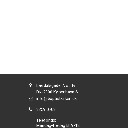
Adresse:
Lærdalsgade 7, st. tv.
Adresse:
DK-2300
København S
Send
info@baptistkirken.dk
email:
Tlf.:
3259 0708
Telefontid:
Mandag-fredag kl. 9-12