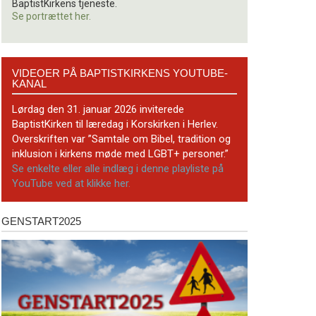
BaptistKirkens tjeneste.
Se portrættet her.
Videoer
VIDEOER PÅ BAPTISTKIRKENS YOUTUBE-
på
KANAL
BaptistKirkens
YouTube-
Lørdag den 31. januar 2026 inviterede
kanal
BaptistKirken til læredag i Korskirken i Herlev.
Overskriften var ”Samtale om Bibel, tradition og
inklusion i kirkens møde med LGBT+ personer.”
Se enkelte eller alle indlæg i denne playliste på
YouTube ved at klikke her.
GENSTART2025
Genstart2025