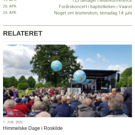
123 deltager i lederkonference
26. APR.
Forårskoncert i baptistkirken i Vaarst
26. APR.
Noget om kristendom, temadag 14. juni
RELATERET
1.
1. JUN. 2022
Himmelske Dage i Roskilde
jun.