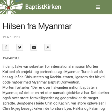
Spring
menu
over
og
gå
Hilsen fra Myanmar
til
indhold
Vend
19. APR. 2017
tilbage
til
forsiden
Gå
1.0:
Forside
19/04/2017
til
2.0:
Nyheder
vores
3.0:
Kalender
Inden påske var sekretær for international mission Morten
guide
4.0:
Inspiration
Kofoed på projekt- og partnerbesøg i Myanmar. Turen bød på
for
5.0:
Værktøjskassen
besøg i både Chin-staten og Kachin-staten, ligesom det blev til
tilgængelighed
6.0:
Mission
gode møder med Myanmar Baptist Convention.
7.0:
Om
Morten fortæller: ”Der er over halvanden million baptister i
BaptistKirken
Myanmar, så det er en ret stor samarbejdskirke vi har. Det dækker
8.0:
Kontakt
også over store forskelligheder og geografisk er de meget
spredte. Besøgene i både Chin og Kachin, var store oplevelser. I
9.0:
Forside
Chin fik jeg besøgt kirker i de to store byer, Hakha og Falam og
10.0:
Nyheder