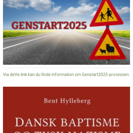
Via dette link kan du finde information om Genstart2025-processen.
Dansk
baptisme
og
tysk
nazisme