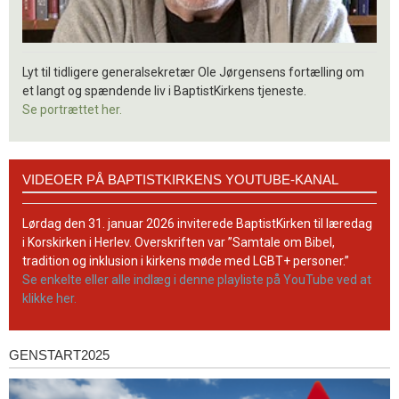
Lyt til tidligere generalsekretær Ole Jørgensens fortælling om
et langt og spændende liv i BaptistKirkens tjeneste.
Se portrættet her.
Videoer
VIDEOER PÅ BAPTISTKIRKENS YOUTUBE-KANAL
på
BaptistKirkens
YouTube-
Lørdag den 31. januar 2026 inviterede BaptistKirken til læredag
kanal
i Korskirken i Herlev. Overskriften var ”Samtale om Bibel,
tradition og inklusion i kirkens møde med LGBT+ personer.”
Se enkelte eller alle indlæg i denne playliste på YouTube ved at
klikke her.
GENSTART2025
Genstart2025