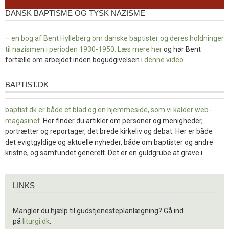
DANSK BAPTISME OG TYSK NAZISME
– en bog af Bent Hylleberg om danske baptister og deres holdninger
til nazismen i perioden 1930-1950. Læs mere
her
og hør Bent
fortælle om arbejdet inden bogudgivelsen i
denne video
.
BAPTIST.DK
baptist.dk
baptist.dk er både et blad og en
hjemmeside, som vi kalder web-
magasinet
. Her finder du artikler om personer og menigheder,
portrætter og reportager, det brede kirkeliv og debat. Her er både
det evigtgyldige og aktuelle nyheder, både om baptister og andre
kristne, og samfundet generelt. Det er en guldgrube at grave i.
Links
LINKS
Mangler du hjælp til gudstjenesteplanlægning? Gå ind
på
liturgi.dk
.