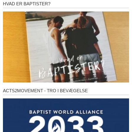
HVAD ER BAPTISTER?
Hvad
er
baptister?
ACTS2MOVEMENT - TRO I BEVÆGELSE
Acts2Movement
-
Tro
i
bevægelse