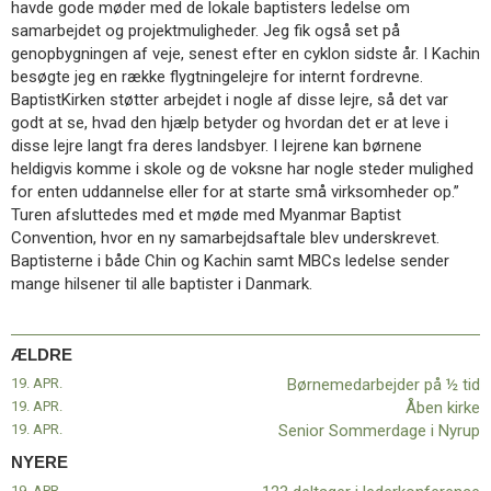
havde gode møder med de lokale baptisters ledelse om
11.0:
Kalender
samarbejdet og projektmuligheder. Jeg fik også set på
12.0:
Inspiration
genopbygningen af veje, senest efter en cyklon sidste år. I Kachin
13.0:
Værktøjskassen
besøgte jeg en række flygtningelejre for internt fordrevne.
14.0:
Mission
BaptistKirken støtter arbejdet i nogle af disse lejre, så det var
15.0:
Om
godt at se, hvad den hjælp betyder og hvordan det er at leve i
BaptistKirken
disse lejre langt fra deres landsbyer. I lejrene kan børnene
16.0:
Kontakt
heldigvis komme i skole og de voksne har nogle steder mulighed
Næste
for enten uddannelse eller for at starte små virksomheder op.”
indlæg:
Turen afsluttedes med et møde med Myanmar Baptist
123
Convention, hvor en ny samarbejdsaftale blev underskrevet.
deltager
Baptisterne i både Chin og Kachin samt MBCs ledelse sender
i
mange hilsener til alle baptister i Danmark.
lederkonference
Forrige
indlæg:
Børnemedarbejder
ÆLDRE
på
19. APR.
Børnemedarbejder på ½ tid
½
19. APR.
Åben kirke
tid
19. APR.
Senior Sommerdage i Nyrup
NYERE
19. APR.