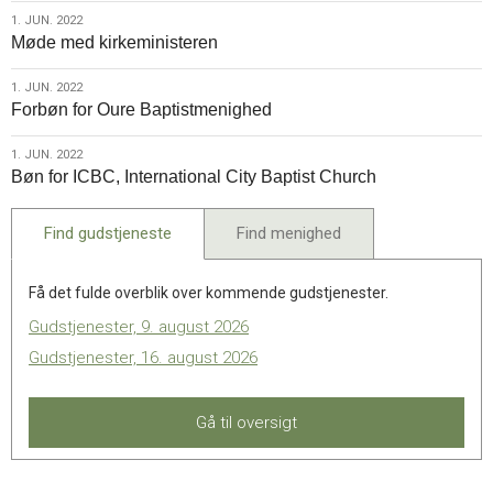
2022
1.
1. JUN. 2022
Møde med kirkeministeren
jun.
2022
1.
1. JUN. 2022
Forbøn for Oure Baptistmenighed
jun.
2022
1.
1. JUN. 2022
Bøn for ICBC, International City Baptist Church
jun.
2022
Find gudstjeneste
Find menighed
Få det fulde overblik over kommende gudstjenester.
Gudstjenester, 9. august 2026
Gudstjenester, 16. august 2026
Gå til oversigt