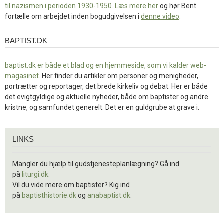
til nazismen i perioden 1930-1950. Læs mere
her
og hør Bent
fortælle om arbejdet inden bogudgivelsen i
denne video
.
BAPTIST.DK
baptist.dk
baptist.dk er både et blad og en
hjemmeside, som vi kalder web-
magasinet
. Her finder du artikler om personer og menigheder,
portrætter og reportager, det brede kirkeliv og debat. Her er både
det evigtgyldige og aktuelle nyheder, både om baptister og andre
kristne, og samfundet generelt. Det er en guldgrube at grave i.
Links
LINKS
Mangler du hjælp til gudstjenesteplanlægning? Gå ind
på
liturgi.dk
.
Vil du vide mere om baptister? Kig ind
på
baptisthistorie.dk
og
anabaptist.dk
.