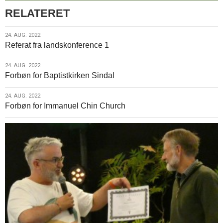
RELATERET
24.
24. AUG. 2022
Referat fra landskonference 1
aug.
2022
24.
24. AUG. 2022
Forbøn for Baptistkirken Sindal
aug.
2022
24.
24. AUG. 2022
Forbøn for Immanuel Chin Church
aug.
2022