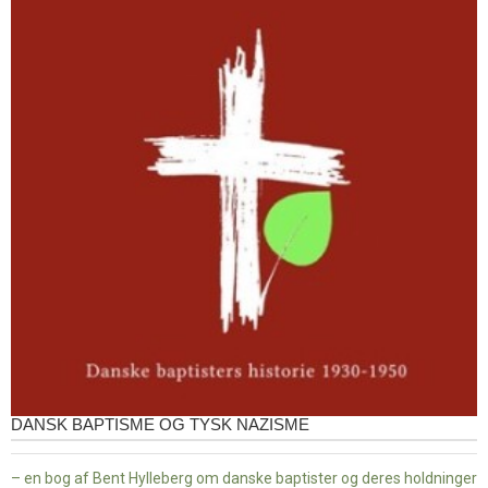
DANSK BAPTISME OG TYSK NAZISME
– en bog af Bent Hylleberg om danske baptister og deres holdninger