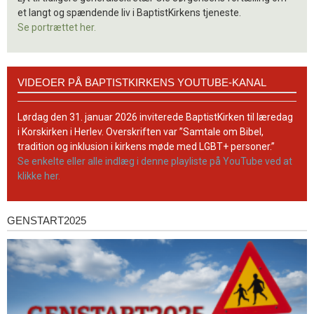
et langt og spændende liv i BaptistKirkens tjeneste.
Se portrættet her.
Videoer
VIDEOER PÅ BAPTISTKIRKENS YOUTUBE-KANAL
på
BaptistKirkens
YouTube-
Lørdag den 31. januar 2026 inviterede BaptistKirken til læredag
kanal
i Korskirken i Herlev. Overskriften var ”Samtale om Bibel,
tradition og inklusion i kirkens møde med LGBT+ personer.”
Se enkelte eller alle indlæg i denne playliste på YouTube ved at
klikke her.
GENSTART2025
Genstart2025