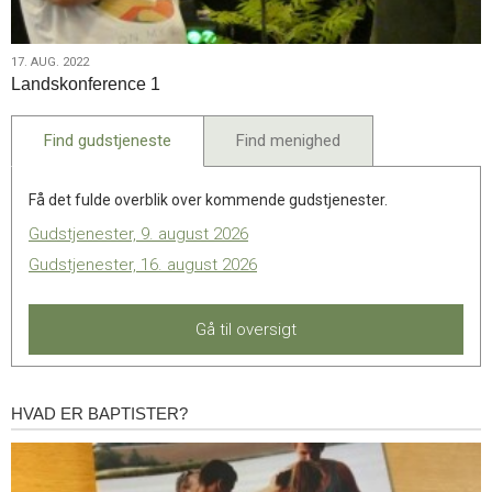
17.
17. AUG. 2022
Landskonference 1
aug.
2022
Find gudstjeneste
Find menighed
Få det fulde overblik over kommende gudstjenester.
Gudstjenester, 9. august 2026
Gudstjenester, 16. august 2026
Gå til oversigt
HVAD ER BAPTISTER?
Hvad
er
baptister?