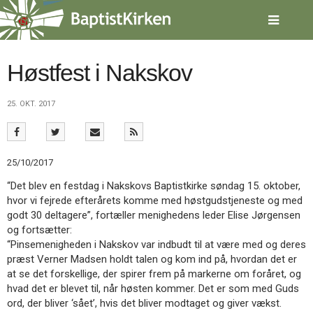
Spring
menu
over
og
gå
Høstfest i Nakskov
til
indhold
Vend
25. OKT. 2017
tilbage
til
forsiden
Gå
1.0:
Forside
25/10/2017
til
2.0:
Nyheder
vores
3.0:
Kalender
“Det blev en festdag i Nakskovs Baptistkirke søndag 15. oktober,
guide
4.0:
Inspiration
hvor vi fejrede efterårets komme med høstgudstjeneste og med
for
5.0:
Værktøjskassen
godt 30 deltagere”, fortæller menighedens leder Elise Jørgensen
tilgængelighed
6.0:
Mission
og fortsætter:
7.0:
Om
“Pinsemenigheden i Nakskov var indbudt til at være med og deres
BaptistKirken
præst Verner Madsen holdt talen og kom ind på, hvordan det er
8.0:
Kontakt
at se det forskellige, der spirer frem på markerne om foråret, og
hvad det er blevet til, når høsten kommer. Det er som med Guds
9.0:
Forside
ord, der bliver ‘sået’, hvis det bliver modtaget og giver vækst.
10.0:
Nyheder