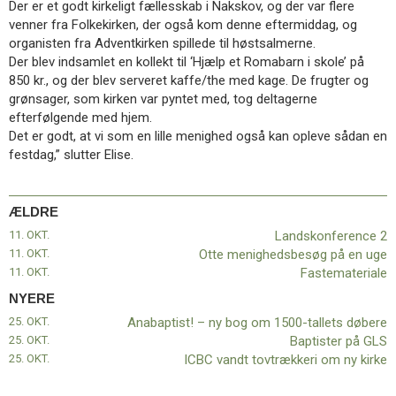
Der er et godt kirkeligt fællesskab i Nakskov, og der var flere
11.0:
Kalender
venner fra Folkekirken, der også kom denne eftermiddag, og
12.0:
Inspiration
organisten fra Adventkirken spillede til høstsalmerne.
13.0:
Værktøjskassen
Der blev indsamlet en kollekt til ‘Hjælp et Romabarn i skole’ på
14.0:
Mission
850 kr., og der blev serveret kaffe/the med kage. De frugter og
15.0:
Om
grønsager, som kirken var pyntet med, tog deltagerne
BaptistKirken
efterfølgende med hjem.
16.0:
Kontakt
Det er godt, at vi som en lille menighed også kan opleve sådan en
Næste
festdag,” slutter Elise.
indlæg:
Anabaptist!
–
ÆLDRE
ny
11. OKT.
Landskonference 2
bog
11. OKT.
Otte menighedsbesøg på en uge
om
11. OKT.
Fastemateriale
1500-
tallets
NYERE
døbere
Forrige
25. OKT.
Anabaptist! – ny bog om 1500-tallets døbere
indlæg:
25. OKT.
Baptister på GLS
Landskonference
25. OKT.
ICBC vandt tovtrækkeri om ny kirke
2