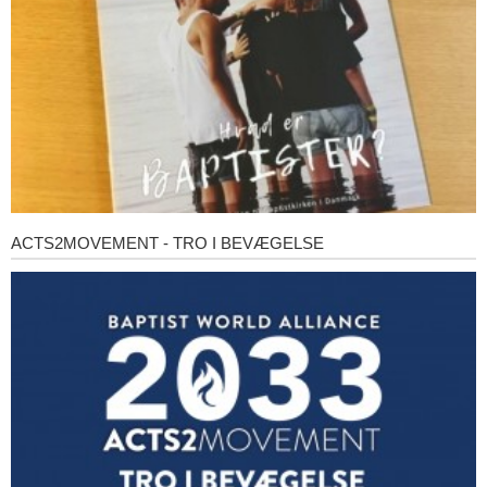
ACTS2MOVEMENT - TRO I BEVÆGELSE
Acts2Movement
-
Tro
i
bevægelse