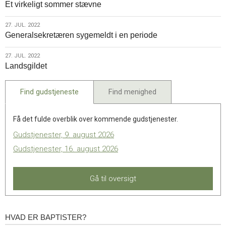
Et virkeligt sommer stævne
jul.
2022
27.
27. JUL. 2022
Generalsekretæren sygemeldt i en periode
jul.
2022
27.
27. JUL. 2022
Landsgildet
jul.
2022
Find gudstjeneste
Find menighed
Få det fulde overblik over kommende gudstjenester.
Gudstjenester, 9. august 2026
Gudstjenester, 16. august 2026
Gå til oversigt
HVAD ER BAPTISTER?
Hvad