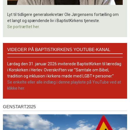
Lyt til tidligere generalsekretær Ole Jørgensens fortælling om
et langt og spændende liv i BaptistKirkens tjeneste.
Se portrættet her.
Videoer
VIDEOER PÅ BAPTISTKIRKENS YOUTUBE-KANAL
på
BaptistKirkens
YouTube-
Lørdag den 31. januar 2026 inviterede BaptistKirken til læredag
kanal
i Korskirken i Herlev. Overskriften var ”Samtale om Bibel,
tradition og inklusion i kirkens møde med LGBT+ personer.”
Se enkelte eller alle indlæg i denne playliste på YouTube ved at
klikke her.
GENSTART2025
Genstart2025