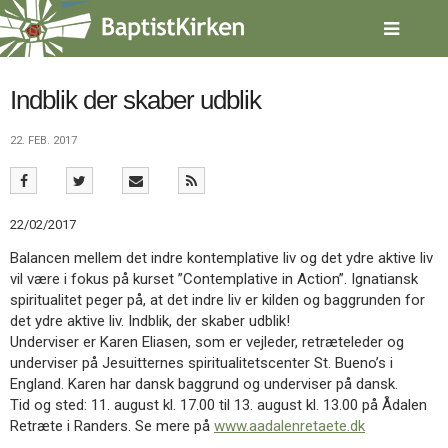
Spring
menu
over
og
gå
Indblik der skaber udblik
til
indhold
Vend
22. FEB. 2017
tilbage
til
forsiden
Gå
1.0:
Forside
22/02/2017
til
2.0:
Nyheder
Balancen mellem det indre kontemplative liv og det ydre aktive liv
vores
3.0:
Kalender
vil være i fokus på kurset ”Contemplative in Action”. Ignatiansk
guide
4.0:
Inspiration
spiritualitet peger på, at det indre liv er kilden og baggrunden for
for
5.0:
Værktøjskassen
det ydre aktive liv. Indblik, der skaber udblik!
tilgængelighed
6.0:
Mission
Underviser er Karen Eliasen, som er vejleder, retræteleder og
7.0:
Om
underviser på Jesuitternes spiritualitetscenter St. Bueno’s i
BaptistKirken
England. Karen har dansk baggrund og underviser på dansk.
8.0:
Kontakt
Tid og sted: 11. august kl. 17.00 til 13. august kl. 13.00 på Ådalen
9.0:
Forside
Retræte i Randers. Se mere på
www.aadalenretaete.dk
10.0:
Nyheder