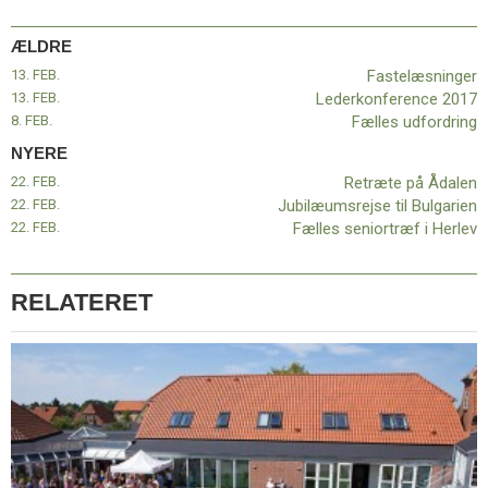
11.0:
Kalender
12.0:
Inspiration
ÆLDRE
13.0:
Værktøjskassen
13. FEB.
Fastelæsninger
14.0:
Mission
13. FEB.
Lederkonference 2017
15.0:
Om
8. FEB.
Fælles udfordring
BaptistKirken
16.0:
Kontakt
NYERE
22. FEB.
Retræte på Ådalen
Næste
22. FEB.
Jubilæumsrejse til Bulgarien
indlæg:
22. FEB.
Fælles seniortræf i Herlev
Retræte
på
Ådalen
Forrige
indlæg:
RELATERET
Fastelæsninger