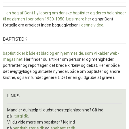
– en bog af Bent Hylleberg om danske baptister og deres holdninger
til nazismen i perioden 1930-1950. Læs mere
her
og hør Bent
fortælle om arbejdet inden bogudgivelsen i
denne video
.
BAPTIST.DK
baptist.dk
baptist.dk er både et blad og en
hjemmeside, som vi kalder web-
magasinet
. Her finder du artikler om personer og menigheder,
portrætter og reportager, det brede kirkeliv og debat. Her er både
det evigtgyldige og aktuelle nyheder, både om baptister og andre
kristne, og samfundet generelt. Det er en guldgrube at grave i.
Links
LINKS
Mangler du hjælp til gudstjenesteplanlægning? Gå ind
på
liturgi.dk
.
Vil du vide mere om baptister? Kig ind
på
baptisthistorie.dk
og
anabaptist.dk
.