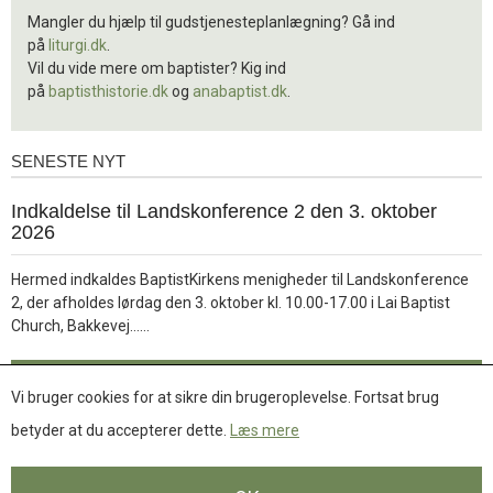
Mangler du hjælp til gudstjenesteplanlægning? Gå ind
på
liturgi.dk
.
Vil du vide mere om baptister? Kig ind
på
baptisthistorie.dk
og
anabaptist.dk
.
SENESTE NYT
Seneste
nyt
1.
Indkaldelse til Landskonference 2 den 3. oktober
jul.
2026
2026
Hermed indkaldes BaptistKirkens menigheder til Landskonference
2, der afholdes lørdag den 3. oktober kl. 10.00-17.00 i Lai Baptist
Læs
Church, Bakkevej……
mere
Læs mere
Vi bruger cookies for at sikre din brugeroplevelse. Fortsat brug
betyder at du accepterer dette.
Læs mere
Se flere nyheder