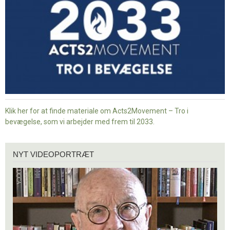
bevægelse
Klik her for at finde materiale om Acts2Movement – Tro i
bevægelse, som vi arbejder med frem til 2033.
Nyt
NYT VIDEOPORTRÆT
videoportræt