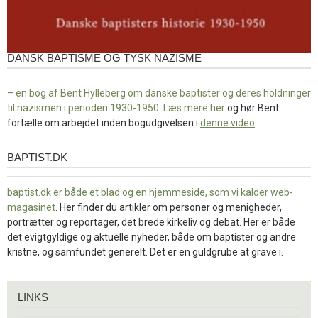
DANSK BAPTISME OG TYSK NAZISME
– en bog af Bent Hylleberg om danske baptister og deres holdninger
til nazismen i perioden 1930-1950. Læs mere
her
og hør Bent
fortælle om arbejdet inden bogudgivelsen i
denne video
.
BAPTIST.DK
baptist.dk
baptist.dk er både et blad og en
hjemmeside, som vi kalder web-
magasinet
. Her finder du artikler om personer og menigheder,
portrætter og reportager, det brede kirkeliv og debat. Her er både
det evigtgyldige og aktuelle nyheder, både om baptister og andre
kristne, og samfundet generelt. Det er en guldgrube at grave i.
Links
LINKS