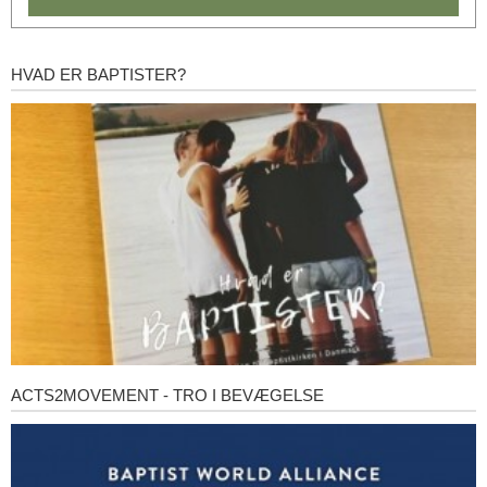
HVAD ER BAPTISTER?
Hvad
er
baptister?
ACTS2MOVEMENT - TRO I BEVÆGELSE
Acts2Movement
-
Tro
i