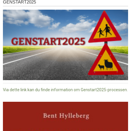
GENSTART2025
Genstart2025
Via dette link kan du finde information om Genstart2025-processen.
Dansk
baptisme
og
tysk
nazisme