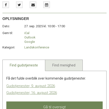
11.0:
Kalender
12.0:
Inspiration
13.0:
Værktøjskassen
14.0:
Mission
OPLYSNINGER
15.0:
Om
Dato:
27. sep. 2025 kl. 10:00 - 17:00
BaptistKirken
Gem til:
iCal
16.0:
Kontakt
Outlook
Google
Kategori:
Landskonference
Find gudstjeneste
Find menighed
Få det fulde overblik over kommende gudstjenester.
Gudstjenester, 9. august 2026
Gudstjenester, 16. august 2026
Gå til oversigt