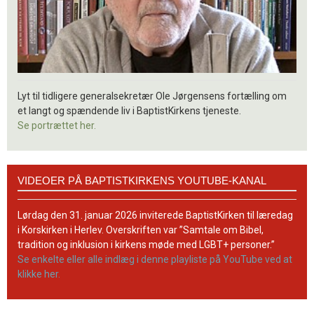
Lyt til tidligere generalsekretær Ole Jørgensens fortælling om
et langt og spændende liv i BaptistKirkens tjeneste.
Se portrættet her.
Videoer
VIDEOER PÅ BAPTISTKIRKENS YOUTUBE-KANAL
på
BaptistKirkens
YouTube-
Lørdag den 31. januar 2026 inviterede BaptistKirken til læredag
kanal
i Korskirken i Herlev. Overskriften var ”Samtale om Bibel,
tradition og inklusion i kirkens møde med LGBT+ personer.”
Se enkelte eller alle indlæg i denne playliste på YouTube ved at
klikke her.