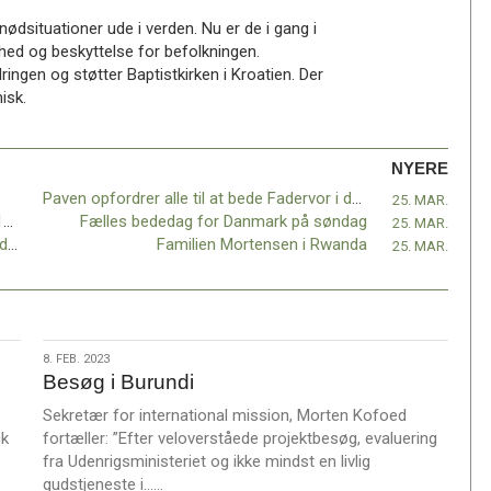
 nødsituationer ude i verden. Nu er de i gang i
erhed og beskyttelse for befolkningen.
ingen og støtter Baptistkirken i Kroatien. Der
isk.
NYERE
Paven opfordrer alle til at bede Fadervor i dag kl. 12
25. MAR.
Myndighedernes beslutninger vedr. Covid-19 forlænget
Fælles bededag for Danmark på søndag
25. MAR.
Information vedr. Sommerstævne og Covid-19
Familien Mortensen i Rwanda
25. MAR.
8.
8. FEB. 2023
Besøg i Burundi
feb.
2023
Sekretær for international mission, Morten Kofoed
ck
fortæller: ”Efter veloverståede projektbesøg, evaluering
fra Udenrigsministeriet og ikke mindst en livlig
L
gudstjeneste i……