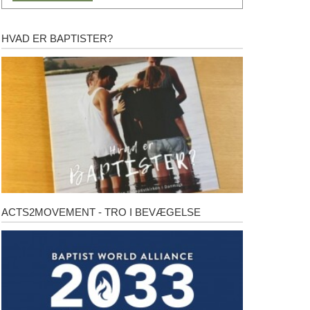
HVAD ER BAPTISTER?
Hvad
er
baptister?
ACTS2MOVEMENT - TRO I BEVÆGELSE
Acts2Movement
-
Tro
i
bevægelse