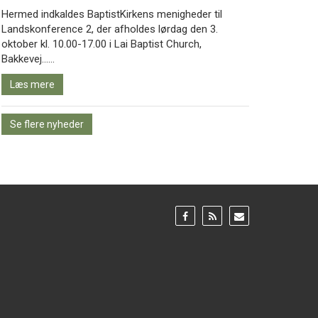
Hermed indkaldes BaptistKirkens menigheder til
Landskonference 2, der afholdes lørdag den 3.
oktober kl. 10.00-17.00 i Lai Baptist Church,
Læs
Bakkevej……
mere
Læs mere
Se flere nyheder
Gå
Gå
Gå
til:
til:
til:
Facebook
RSS
Email
feed