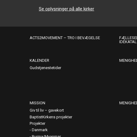
Se oplysninger på alle kirker
ACTS2MOVEMENT – TRO I BEVÆGELSE
FÆLLESER
IDÉKATA
KALENDER
MENIGHE
Gudstjenestetider
MISSION
MENIGHE
Giv til liv – gavekort
BaptistKirkens projekter
Projekter
Danmark
Burma/Myanmar