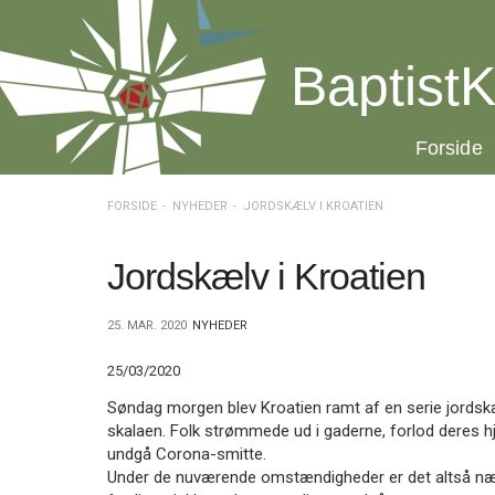
Spring
menu
over
BaptistK
og
gå
til
20.0:
Forside
indhold
Vend
tilbage
til
FORSIDE
NYHEDER
JORDSKÆLV I KROATIEN
forsiden
Gå
1.0:
Forside
til
2.0:
Nyheder
Jordskælv i Kroatien
vores
3.0:
Kalender
guide
4.0:
Inspiration
25. MAR. 2020
NYHEDER
for
5.0:
Værktøjskassen
tilgængelighed
6.0:
Mission
25/03/2020
7.0:
Om
BaptistKirken
Søndag morgen blev Kroatien ramt af en serie jordskæl
8.0:
Kontakt
skalaen. Folk strømmede ud i gaderne, forlod deres hj
undgå Corona-smitte.
9.0:
Forside
Under de nuværende omstændigheder er det altså nær
10.0:
Nyheder