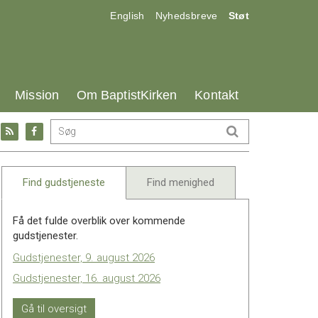
17.0:
18.0:
19.0:
English
Nyhedsbreve
Støt
25.0:
26.0:
27.0:
Mission
Om BaptistKirken
Kontakt
Gå
Gå
til:
til:
l
RSS
Facebook
feed
Find gudstjeneste
Find menighed
Få det fulde overblik over kommende
gudstjenester.
Gudstjenester, 9. august 2026
Gudstjenester, 16. august 2026
Gå til oversigt