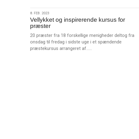
s
Studiebog
m
om
8.
8. FEB. 2023
e
Verdensmålene
Vellykket og inspirerende kursus for
feb.
r
præster
2023
e
20 præster fra 18 forskellige menigheder deltog fra
onsdag til fredag i sidste uge i et spændende
L
præstekursus arrangeret af……
æ
s
m
e
r
e