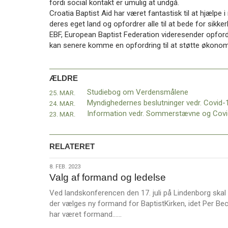
fordi social kontakt er umulig at undgå.
11.0:
Kalender
Croatia Baptist Aid har været fantastisk til at hjælpe i
12.0:
Inspiration
deres eget land og opfordrer alle til at bede for sikk
13.0:
Værktøjskassen
EBF, European Baptist Federation videresender opfordr
14.0:
Mission
kan senere komme en opfordring til at støtte økonom
15.0:
Om
BaptistKirken
16.0:
Kontakt
ÆLDRE
Næste
Studiebog om Verdensmålene
25. MAR.
indlæg:
24. MAR.
Paven
23. MAR.
opfordrer
alle
til
RELATERET
at
bede
8.
8. FEB. 2023
Fadervor
Valg af formand og ledelse
feb.
i
2023
dag
Ved landskonferencen den 17. juli på Lindenborg skal
kl.
der vælges ny formand for BaptistKirken, idet Per Be
L
12
Forrige
har været formand……
æ
indlæg: