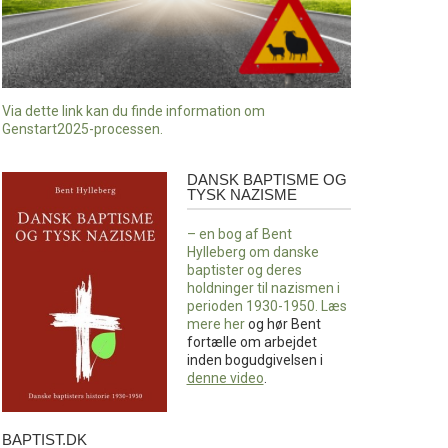
Via dette link kan du finde information om
Genstart2025-processen.
DANSK BAPTISME OG
Dansk
TYSK NAZISME
baptisme
og
– en bog af Bent
tysk
Hylleberg om danske
nazisme
baptister og deres
holdninger til nazismen i
perioden 1930-1950. Læs
mere
her
og hør Bent
fortælle om arbejdet
inden bogudgivelsen i
denne video
.
BAPTIST.DK
baptist.dk