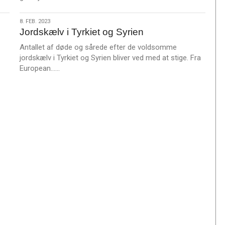
æ
s
8.
8. FEB. 2023
m
Jordskælv i Tyrkiet og Syrien
feb.
e
2023
Antallet af døde og sårede efter de voldsomme
r
jordskælv i Tyrkiet og Syrien bliver ved med at stige. Fra
e
L
European……
æ
s
m
e
r
e