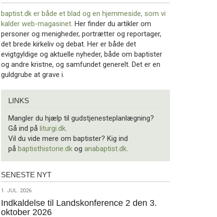
baptist.dk er både et blad og en
hjemmeside, som vi
kalder web-magasinet
. Her finder du artikler om
personer og menigheder, portrætter og reportager,
det brede kirkeliv og debat. Her er både det
evigtgyldige og aktuelle nyheder, både om baptister
og andre kristne, og samfundet generelt. Det er en
guldgrube at grave i.
Links
LINKS
Mangler du hjælp til gudstjenesteplanlægning?
Gå ind på
liturgi.dk
.
Vil du vide mere om baptister? Kig ind
på
baptisthistorie.dk
og
anabaptist.dk
.
SENESTE NYT
Seneste
nyt
1.
1. JUL. 2026
jul.
Indkaldelse til Landskonference 2 den 3.
oktober 2026
2026