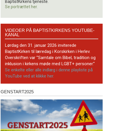
BaptistKirkens tjeneste.
Se portrættet her.
Videoer
VIDEOER PÅ BAPTISTKIRKENS YOUTUBE-
på
KANAL
BaptistKirkens
YouTube-
Lørdag den 31. januar 2026 inviterede
kanal
BaptistKirken til læredag i Korskirken i Herlev.
Overskriften var ”Samtale om Bibel, tradition og
inklusion i kirkens møde med LGBT+ personer.”
Se enkelte eller alle indlæg i denne playliste på
YouTube ved at klikke her.
GENSTART2025
Genstart2025