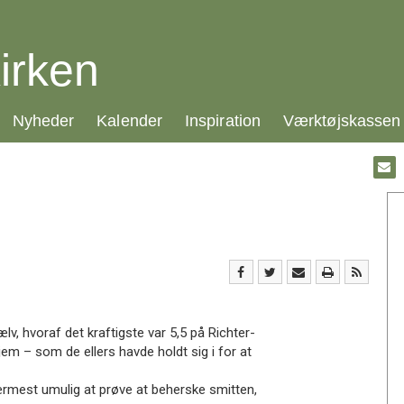
irken
21.0:
22.0:
23.0:
24.0:
Nyheder
Kalender
Inspiration
Værktøjskassen
Gå
til:
Emai
v, hvoraf det kraftigste var 5,5 på Richter-
em – som de ellers havde holdt sig i for at
mest umulig at prøve at beherske smitten,