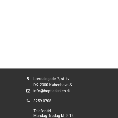
Adresse:
Lærdalsgade 7, st. tv.
Adresse:
DK-2300
København S
Send
info@baptistkirken.dk
email:
Tlf.:
3259 0708
Telefontid:
Mandag-fredag kl. 9-12