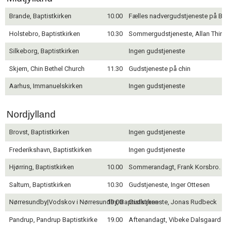
Brande, Baptistkirken
10.00
Fælles nadvergudstjeneste på Blå
Holstebro, Baptistkirken
10.30
Sommergudstjeneste, Allan Thin
Silkeborg, Baptistkirken
Ingen gudstjeneste
Skjern, Chin Bethel Church
11.30
Gudstjeneste på chin
Aarhus, Immanuelskirken
Ingen gudstjeneste
Nordjylland
Brovst, Baptistkirken
Ingen gudstjeneste
Frederikshavn, Baptistkirken
Ingen gudstjeneste
Hjørring, Baptistkirken
10.00
Sommerandagt, Frank Korsbro. 1
Saltum, Baptistkirken
10.30
Gudstjeneste, Inger Ottesen
Nørresundby|Vodskov i Nørresundby, Baptistkirken
19.00
Gudstjeneste, Jonas Rudbeck
Pandrup, Pandrup Baptistkirke
19.00
Aftenandagt, Vibeke Dalsgaard