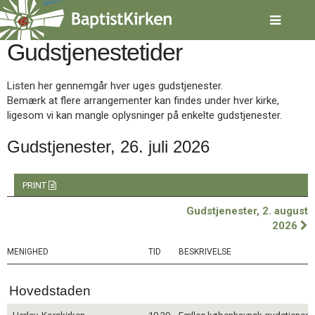
Spring
menu
over
Gudstjenestetider
og
gå
til
Listen her gennemgår hver uges gudstjenester.
indhold
Vend
Bemærk at flere arrangementer kan findes under hver kirke,
tilbage
ligesom vi kan mangle oplysninger på enkelte gudstjenester.
til
forsiden
Gudstjenester, 26. juli 2026
Gå
1.0:
Forside
til
2.0:
Nyheder
vores
3.0:
Kalender
PRINT
guide
4.0:
Inspiration
Gudstjenester, 2. august
for
5.0:
Værktøjskassen
2026
tilgængelighed
6.0:
Mission
7.0:
Om
MENIGHED
TID
BESKRIVELSE
BaptistKirken
8.0:
Kontakt
Hovedstaden
9.0:
Forside
10.0:
Nyheder