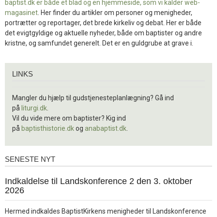
baptist.dk er både et blad og en
hjemmeside, som vi kalder web-
magasinet
. Her finder du artikler om personer og menigheder,
portrætter og reportager, det brede kirkeliv og debat. Her er både
det evigtgyldige og aktuelle nyheder, både om baptister og andre
kristne, og samfundet generelt. Det er en guldgrube at grave i.
Links
LINKS
Mangler du hjælp til gudstjenesteplanlægning? Gå ind
på
liturgi.dk
.
Vil du vide mere om baptister? Kig ind
på
baptisthistorie.dk
og
anabaptist.dk
.
SENESTE NYT
Seneste
nyt
1.
Indkaldelse til Landskonference 2 den 3. oktober
jul.
2026
2026
Hermed indkaldes BaptistKirkens menigheder til Landskonference