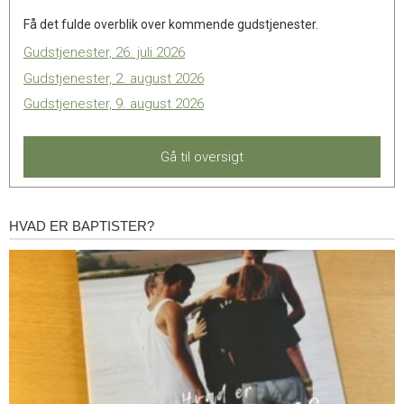
Få det fulde overblik over kommende gudstjenester.
Gudstjenester, 26. juli 2026
Gudstjenester, 2. august 2026
Gudstjenester, 9. august 2026
Gå til oversigt
HVAD ER BAPTISTER?
Hvad
er
baptister?