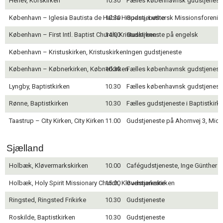
Herlev, Korskirken
10.30
Fælles københavnsk gudstjeneste 
11.0:
Kalender
12.0:
Inspiration
København – Iglesia Bautista de Habla Hispana, Luthersk Missionsforenin
10.30
Gudstjeneste
13.0:
Værktøjskassen
København – First Intl. Baptist Church, Kristuskirken
14.00
Gudstjeneste på engelsk
14.0:
Mission
15.0:
Om
København – Kristuskirken, Kristuskirken
Ingen gudstjeneste
BaptistKirken
16.0:
Kontakt
København – Købnerkirken, Købnerkirken
10.30
Fælles københavnsk gudstjeneste 
Lyngby, Baptistkirken
10.30
Fælles københavnsk gudstjeneste 
Rønne, Baptistkirken
10.30
Fælles gudstjeneste i Baptistkirke
Taastrup – City Kirken, City Kirken
11.00
Gudstjeneste på Ahornvej 3, Mic
Sjælland
Holbæk, Kløvermarkskirken
10.00
Cafégudstjeneste, Inge Günther
Holbæk, Holy Spirit Missionary Church, Kløvermarkskirken
15.00
Gudstjeneste
Ringsted, Ringsted Frikirke
10.30
Gudstjeneste
Roskilde, Baptistkirken
10.30
Gudstjeneste