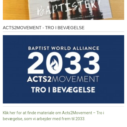
ACTS2MOVEMENT - TRO I BEVÆGELSE
Acts2Movement
-
Tro
i
bevægelse
Klik her for at finde materiale om Acts2Movement – Tro i
bevægelse, som vi arbejder med frem til 2033.