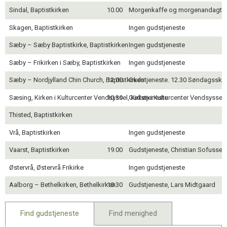
Sindal, Baptistkirken
10.00
Morgenkaffe og morgenandagt, 
Skagen, Baptistkirken
Ingen gudstjeneste
Sæby – Sæby Baptistkirke, Baptistkirken
Ingen gudstjeneste
Sæby – Frikirken i Sæby, Baptistkirken
Ingen gudstjeneste
Sæby – Nordjylland Chin Church, Baptistkirken
12.00
Gudstjeneste. 12.30 Søndagssko
Sæsing, Kirken i Kulturcenter Vendsyssel, Kirken i Kulturcenter Vendsyssel
10.30
Gudstjeneste
Thisted, Baptistkirken
Vrå, Baptistkirken
Ingen gudstjeneste
Vaarst, Baptistkirken
19.00
Gudstjeneste, Christian Sofussen
Østervrå, Østervrå Frikirke
Ingen gudstjeneste
Aalborg – Bethelkirken, Bethelkirken
10.30
Gudstjeneste, Lars Midtgaard
Find gudstjeneste
Find menighed