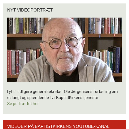
Nyt
NYT VIDEOPORTRÆT
videoportræt
Lyt til tidligere generalsekretær Ole Jørgensens fortælling om
et langt og spændende liv i BaptistKirkens tjeneste.
Se portrættet her.
Videoer
VIDEOER PÅ BAPTISTKIRKENS YOUTUBE-KANAL
på