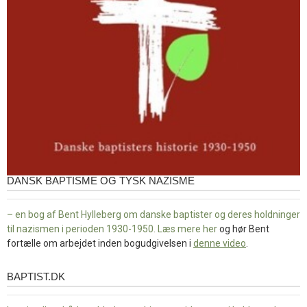
DANSK BAPTISME OG TYSK NAZISME
– en bog af Bent Hylleberg om danske baptister og deres holdninger
til nazismen i perioden 1930-1950. Læs mere
her
og hør Bent
fortælle om arbejdet inden bogudgivelsen i
denne video
.
BAPTIST.DK
baptist.dk