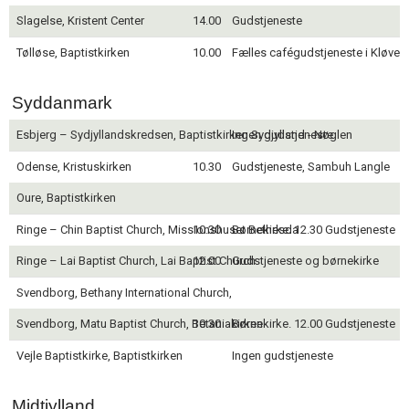
Slagelse, Kristent Center
14.00
Gudstjeneste
Tølløse, Baptistkirken
10.00
Fælles cafégudstjeneste i Kløver
Syddanmark
Esbjerg – Sydjyllandskredsen, Baptistkirken Sydjylland - Nøglen
Ingen gudstjeneste
Odense, Kristuskirken
10.30
Gudstjeneste, Sambuh Langle
Oure, Baptistkirken
Ringe – Chin Baptist Church, Missionshuset Bethesda
10.30
Børnekirke. 12.30 Gudstjeneste
Ringe – Lai Baptist Church, Lai Baptist Church
12.00
Gudstjeneste og børnekirke
Svendborg, Bethany International Church,
Svendborg, Matu Baptist Church, Betaniakirken
10.30
Børnekirke. 12.00 Gudstjeneste
Vejle Baptistkirke, Baptistkirken
Ingen gudstjeneste
Midtjylland