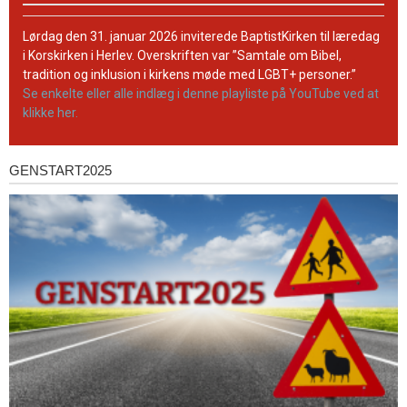
BaptistKirkens
YouTube-
Lørdag den 31. januar 2026 inviterede BaptistKirken til læredag
kanal
i Korskirken i Herlev. Overskriften var ”Samtale om Bibel,
tradition og inklusion i kirkens møde med LGBT+ personer.”
Se enkelte eller alle indlæg i denne playliste på YouTube ved at
klikke her.
GENSTART2025
Genstart2025