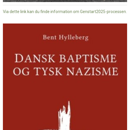
Via dette link kan du finde information om Genstart2025-processen.
Dansk
baptisme
og
tysk
nazisme