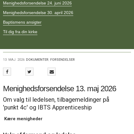
Menighedsforsendelse 24. juni 2026
11.0:
Kalender
12.0:
Inspiration
Menighedsforsendelse 30. april 2026
13.0:
Værktøjskassen
14.0:
Baptismens ansigter
Mission
15.0:
Om
Til dig fra din kirke
BaptistKirken
16.0:
Kontakt
Næste
indlæg:
13. MAJ. 2026
DOKUMENTER
,
FORSENDELSER
Menighedsforsendelse
17.
juni
2026
Forrige
Menighedsforsendelse 13. maj 2026
indlæg:
Menighedsforsendelse
Om valg til ledelsen, tilbagemeldinger på
30.
'punkt 4c' og IBTS Apprenticeship
april
2026
Kære menigheder