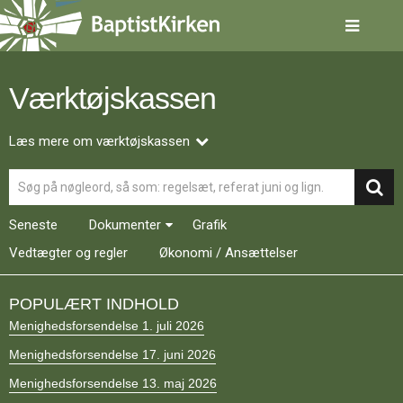
Spring
menu
over
og
gå
Værktøjskassen
til
indhold
Vend
tilbage
Læs mere om værktøjskassen
til
Søg
forsiden
Gå
1.0:
Forside
til
2.0:
Nyheder
Seneste
Dokumenter
Grafik
vores
3.0:
Kalender
guide
Vedtægter og regler
4.0:
Økonomi / Ansættelser
Inspiration
for
5.0:
Værktøjskassen
tilgængelighed
6.0:
Mission
POPULÆRT INDHOLD
7.0:
Om
Menighedsforsendelse 1. juli 2026
BaptistKirken
8.0:
Kontakt
Menighedsforsendelse 17. juni 2026
9.0:
Forside
Menighedsforsendelse 13. maj 2026
10.0:
Nyheder