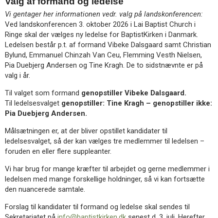
Valg af formand og ledelse
Vi gentager her informationen vedr. valg på landskonferencen:
Ved landskonferencen 3. oktober 2026 i Lai Baptist Church i
Ringe skal der vælges ny ledelse for BaptistKirken i Danmark.
Ledelsen består p.t. af formand Vibeke Dalsgaard samt Christian
Bylund, Emmanuel Chinzah Van Ceu, Flemming Vesth Nielsen,
Pia Duebjerg Andersen og Tine Kragh. De to sidstnævnte er på
valg i år.
Til valget som formand
genopstiller Vibeke Dalsgaard.
Til ledelsesvalget
genopstiller: Tine Kragh –
genopstiller ikke:
Pia Duebjerg Andersen.
Målsætningen er, at der bliver opstillet kandidater til
ledelsesvalget, så der kan vælges tre medlemmer til ledelsen –
foruden en eller flere suppleanter.
Vi har brug for mange kræfter til arbejdet og gerne medlemmer i
ledelsen med mange forskellige holdninger, så vi kan fortsætte
den nuancerede samtale.
Forslag til kandidater til formand og ledelse skal sendes til
Sekretariatet på
info@baptistkirken.dk
senest d. 3. juli. Herefter