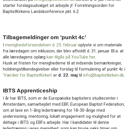
starter forslagsudvalget sit arbejde jf. Forretningsorden for
BaptistKirkens Landskonference pkt. 6.2.
Tilbagemeldinger om ’punkt 4c’
I
menighedsforsendelsen d. 25. februar
oplyste vi om materiale
fra læredagen om inklusion, der blev afholdt d. 31. januar. Bl.a. at
alle læredagens oplæg
kan tilgås på YouTube her
.
Husk at fristen for menighederne til at indsende bemærkninger,
holdningstilkendegivelser eller forslag til formulering af punkt 4c i
’Værdier for BaptistKirken’
er
d. 22. maj
til
info@baptistkirken.dk
.
IBTS Apprenticeship
I år har IBTS, som er de Europæiske baptisters studiecenter i
Amsterdam, samarbejdet med EBF, European Baptist Federation,
om at lave en 1-årig ledertræning for 18-30-årige med
undervisning, mentoring, lokalt engagement og mulighed for at
deltage i IBTS og EBFs arbejde. Har I kandidater til denne
ledertræning i jeres menighed, som kan bruge seks timer om