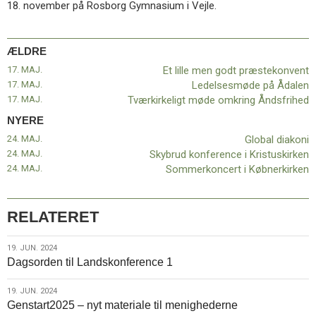
18. november på Rosborg Gymnasium i Vejle.
ÆLDRE
17. MAJ.
Et lille men godt præstekonvent
17. MAJ.
Ledelsesmøde på Ådalen
17. MAJ.
Tværkirkeligt møde omkring Åndsfrihed
NYERE
24. MAJ.
Global diakoni
24. MAJ.
Skybrud konference i Kristuskirken
24. MAJ.
Sommerkoncert i Købnerkirken
RELATERET
19.
19. JUN. 2024
Dagsorden til Landskonference 1
jun.
2024
19.
19. JUN. 2024
Genstart2025 – nyt materiale til menighederne
jun.