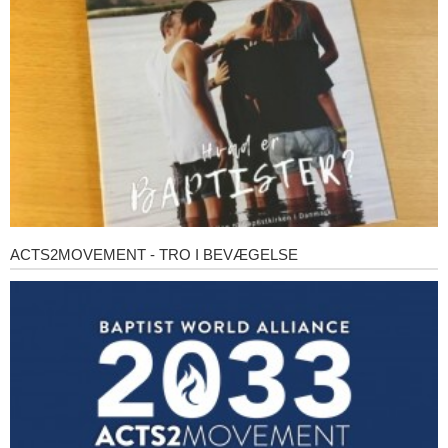
baptister?
ACTS2MOVEMENT - TRO I BEVÆGELSE
Acts2Movement
-
Tro
i
bevægelse