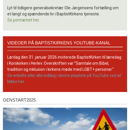
Lyt til tidligere generalsekretær Ole Jørgensens fortælling om
et langt og spændende liv i BaptistKirkens tjeneste.
Se portrættet her.
Videoer
VIDEOER PÅ BAPTISTKIRKENS YOUTUBE-KANAL
på
BaptistKirkens
YouTube-
Lørdag den 31. januar 2026 inviterede BaptistKirken til læredag
kanal
i Korskirken i Herlev. Overskriften var ”Samtale om Bibel,
tradition og inklusion i kirkens møde med LGBT+ personer.”
Se enkelte eller alle indlæg i denne playliste på YouTube ved at
klikke her.
GENSTART2025
Genstart2025