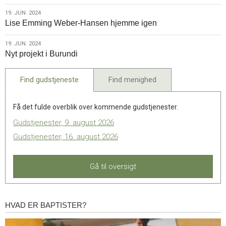
2024
19.
19. JUN. 2024
Lise Emming Weber-Hansen hjemme igen
jun.
2024
19.
19. JUN. 2024
Nyt projekt i Burundi
jun.
2024
Find gudstjeneste
Find menighed
Få det fulde overblik over kommende gudstjenester.
Gudstjenester, 9. august 2026
Gudstjenester, 16. august 2026
Gå til oversigt
HVAD ER BAPTISTER?
Hvad
er