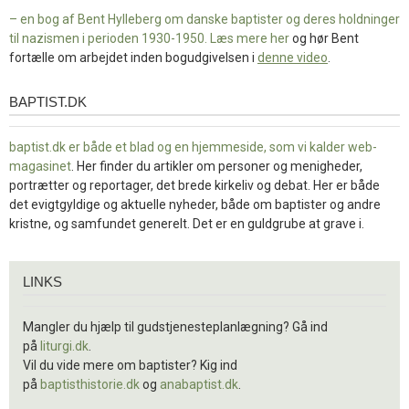
– en bog af Bent Hylleberg om danske baptister og deres holdninger
til nazismen i perioden 1930-1950. Læs mere
her
og hør Bent
fortælle om arbejdet inden bogudgivelsen i
denne video
.
BAPTIST.DK
baptist.dk
baptist.dk er både et blad og en
hjemmeside, som vi kalder web-
magasinet
. Her finder du artikler om personer og menigheder,
portrætter og reportager, det brede kirkeliv og debat. Her er både
det evigtgyldige og aktuelle nyheder, både om baptister og andre
kristne, og samfundet generelt. Det er en guldgrube at grave i.
Links
LINKS
Mangler du hjælp til gudstjenesteplanlægning? Gå ind
på
liturgi.dk
.
Vil du vide mere om baptister? Kig ind
på
baptisthistorie.dk
og
anabaptist.dk
.