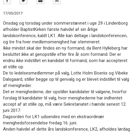
11.0:
Kalender
12.0:
Inspiration
17/05/2017
13.0:
Værktøjskassen
14.0:
Mission
Onsdag og torsdag under sommerstævnet i uge 29 i Lindenborg
15.0:
Om
afholder BaptistKirken første halvdel af sin årlige
BaptistKirken
landskonference, kaldt LK1. Alle kan deltage i landskonferencen,
16.0:
Kontakt
og tre fra hver medlemsmenighed har stemmeret.
Ikke mindst skal der findes en ny formand, da Bent Hylleberg har
Næste
besluttet ikke at genopstille efter fire år som formand. Der er
indlæg:
endnu ikke indstillet en kandidat til formand, som har accepteret
Global
at stille op.
diakoni
Forrige
De to ledelsesmedlemmer på valg, Lotte Holm Boeriis og Vibeke
indlæg:
Dalsgaard, stiller begge op til genvalg og er blevet indstillet til valg
Et
af menigheder.
lille
Det er menighederne, der opstiller kandidater til valgene, hvorfor
men
forslag til kandidater til valg, hvor menighederne har indhentet
godt
accept af at stille op, må være Sekretariatet i hænde senest 12.
præstekonvent
juni 2017.
Dagsorden for LK1 udsendes med en ekstraordinær
menighedsforsendelse fredag 16. juni.
Anden halvdel af dette års landskonference, LK2, afholdes lørdag