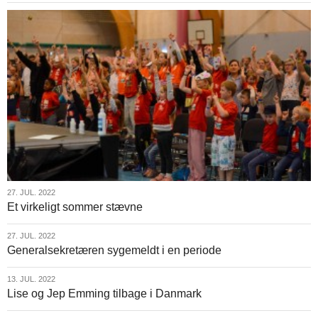
27.
27. JUL. 2022
Et virkeligt sommer stævne
jul.
2022
27.
27. JUL. 2022
Generalsekretæren sygemeldt i en periode
jul.
2022
13.
13. JUL. 2022
Lise og Jep Emming tilbage i Danmark
jul.
2022