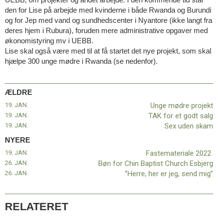
11.0:
Kalender
den for Lise på arbejde med kvinderne i både Rwanda og Burundi
12.0:
Inspiration
og for Jep med vand og sundhedscenter i Nyantore (ikke langt fra
13.0:
Værktøjskassen
deres hjem i Rubura), foruden mere administrative opgaver med
14.0:
Mission
økonomistyring mv i UEBB.
15.0:
Om
Lise skal også være med til at få startet det nye projekt, som skal
BaptistKirken
hjælpe 300 unge mødre i Rwanda (se nedenfor).
16.0:
Kontakt
Næste
indlæg:
ÆLDRE
Fastemateriale
19. JAN.
Unge mødre projekt
2022
Forrige
19. JAN.
TAK for et godt salg
indlæg:
19. JAN.
Sex uden skam
Unge
NYERE
mødre
19. JAN.
Fastemateriale 2022
projekt
26. JAN.
Bøn for Chin Baptist Church Esbjerg
26. JAN.
”Herre, her er jeg, send mig”
RELATERET