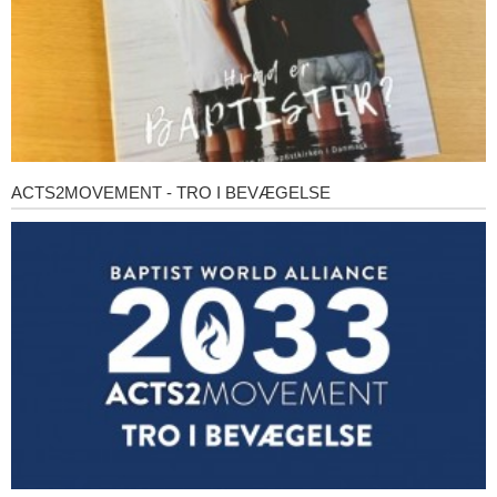
ACTS2MOVEMENT - TRO I BEVÆGELSE
Acts2Movement
-
Tro
i
bevægelse