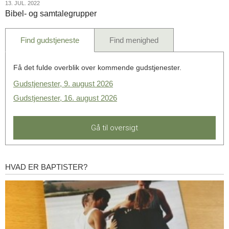
13.
13. JUL. 2022
Bibel- og samtalegrupper
jul.
2022
Find gudstjeneste
Find menighed
Få det fulde overblik over kommende gudstjenester.
Gudstjenester, 9. august 2026
Gudstjenester, 16. august 2026
Gå til oversigt
HVAD ER BAPTISTER?
Hvad
er
baptister?