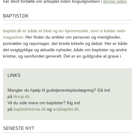
hør Bent fortælle om arbejdet inden bogudgivelsen i
denne video
.
BAPTIST.DK
baptist.dk
baptist.dk er både et blad og en
hjemmeside, som vi kalder web-
magasinet
. Her finder du artikler om personer og menigheder,
portrætter og reportager, det brede kirkeliv og debat. Her er både
det evigtgyldige og aktuelle nyheder, både om baptister og andre
kristne, og samfundet generelt. Det er en guldgrube at grave i.
Links
LINKS
Mangler du hjælp til gudstjenesteplanlægning? Gå ind
på
liturgi.dk
.
Vil du vide mere om baptister? Kig ind
på
baptisthistorie.dk
og
anabaptist.dk
.
SENESTE NYT
Seneste
nyt