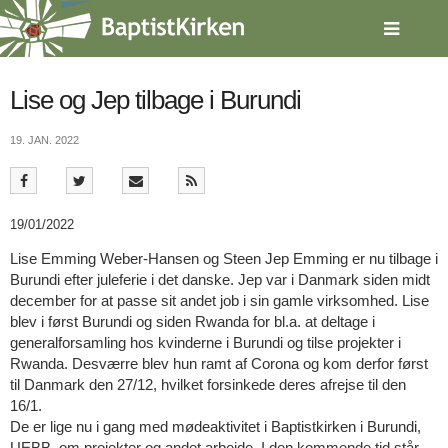
Spring
menu
over
og
gå
Lise og Jep tilbage i Burundi
til
indhold
Vend
19. JAN. 2022
tilbage
til
forsiden
Gå
1.0:
Forside
19/01/2022
til
2.0:
Nyheder
Lise Emming Weber-Hansen og Steen Jep Emming er nu tilbage i
vores
3.0:
Kalender
Burundi efter juleferie i det danske. Jep var i Danmark siden midt
guide
4.0:
Inspiration
december for at passe sit andet job i sin gamle virksomhed. Lise
for
5.0:
Værktøjskassen
blev i først Burundi og siden Rwanda for bl.a. at deltage i
tilgængelighed
6.0:
Mission
generalforsamling hos kvinderne i Burundi og tilse projekter i
7.0:
Om
Rwanda. Desværre blev hun ramt af Corona og kom derfor først
BaptistKirken
til Danmark den 27/12, hvilket forsinkede deres afrejse til den
8.0:
Kontakt
16/1.
9.0:
Forside
De er lige nu i gang med mødeaktivitet i Baptistkirken i Burundi,
10.0:
Nyheder
UEBB, om projekter og andet arbejde. I den kommende tid står