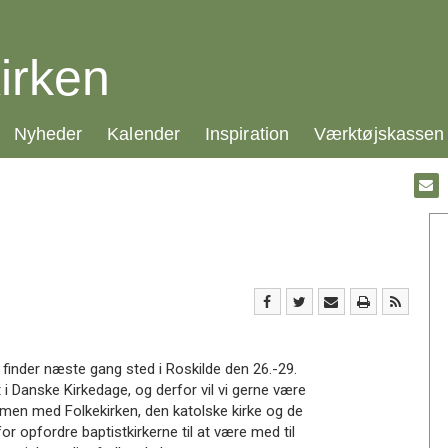
irken
21.0:
22.0:
23.0:
24.0:
Nyheder
Kalender
Inspiration
Værktøjskassen
Gå
til:
Emai
inder næste gang sted i Roskilde den 26.-29.
 i Danske Kirkedage, og derfor vil vi gerne være
mmen med Folkekirken, den katolske kirke og de
for opfordre baptistkirkerne til at være med til