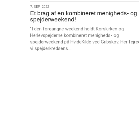
s
7.
7. SEP. 2022
m
Et brag af en kombineret menigheds- og
sep.
e
spejderweekend!
2022
r
”I den forgangne weekend holdt Korskirken og
e
Herlevspejderne kombineret menigheds- og
spejderweekend på HvideKilde ved Gribskov. Her fejre
L
vi spejderkredsens……
æ
s
m
e
r
e