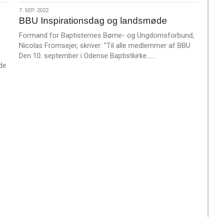
s
7.
7. SEP. 2022
m
BBU Inspirationsdag og landsmøde
sep.
e
2022
Formand for Baptisternes Børne- og Ungdomsforbund,
r
Nicolas Fromsejer, skriver: ”Til alle medlemmer af BBU
e
L
Den 10. september i Odense Baptistkirke……
de
æ
s
m
e
r
e