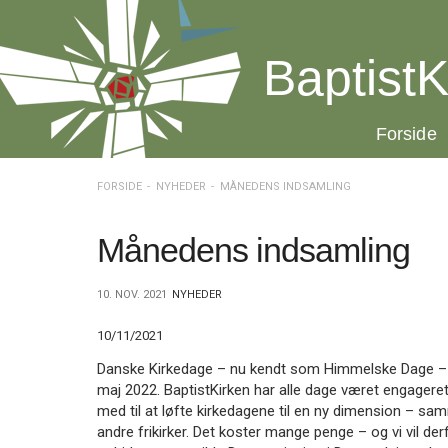
Spring
menu
over
BaptistK
og
gå
til
20.0:
Forside
indhold
Vend
tilbage
til
FORSIDE
NYHEDER
MÅNEDENS INDSAMLING
forsiden
Gå
1.0:
Forside
til
2.0:
Nyheder
Månedens indsamling
vores
3.0:
Kalender
guide
4.0:
Inspiration
10. NOV. 2021
NYHEDER
for
5.0:
Værktøjskassen
tilgængelighed
6.0:
Mission
10/11/2021
7.0:
Om
BaptistKirken
Danske Kirkedage – nu kendt som Himmelske Dage – f
8.0:
Kontakt
maj 2022. BaptistKirken har alle dage været engageret
med til at løfte kirkedagene til en ny dimension – sa
9.0:
Forside
andre frikirker. Det koster mange penge – og vi vil der
10.0:
Nyheder