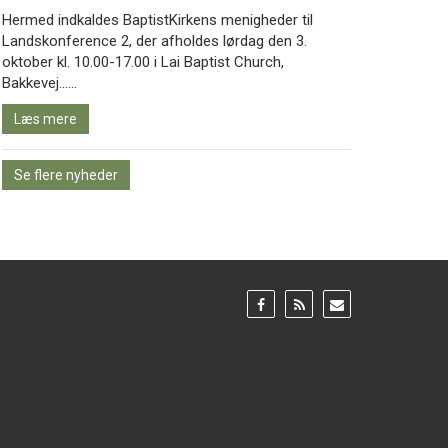
Hermed indkaldes BaptistKirkens menigheder til
Landskonference 2, der afholdes lørdag den 3.
oktober kl. 10.00-17.00 i Lai Baptist Church,
Læs
Bakkevej……
mere
Læs mere
Se flere nyheder
Gå
Gå
Gå
til:
til:
til:
Facebook
RSS
Email
feed