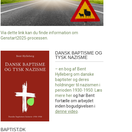
Via dette link kan du finde information om
Genstart2025-processen.
DANSK BAPTISME OG
Dansk
TYSK NAZISME
baptisme
og
– en bog af Bent
tysk
Hylleberg om danske
nazisme
baptister og deres
holdninger til nazismen i
perioden 1930-1950. Læs
mere
her
og hør Bent
fortælle om arbejdet
inden bogudgivelsen i
denne video
.
BAPTIST.DK
baptist.dk