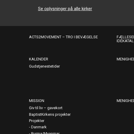
Se oplysninger på alle kirker
ACTS2MOVEMENT – TRO I BEVÆGELSE
FÆLLESER
IDÉKATA
KALENDER
MENIGHE
Gudstjenestetider
MISSION
MENIGHE
Giv til liv – gavekort
BaptistKirkens projekter
Projekter
Danmark
Burma/Myanmar