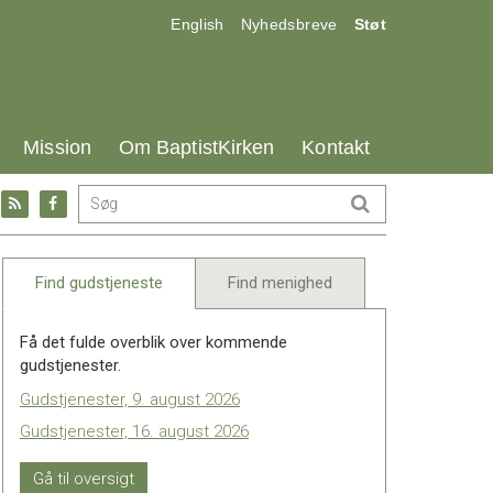
17.0:
18.0:
19.0:
English
Nyhedsbreve
Støt
25.0:
26.0:
27.0:
Mission
Om BaptistKirken
Kontakt
Gå
Gå
til:
til:
l
RSS
Facebook
feed
Find gudstjeneste
Find menighed
Få det fulde overblik over kommende
gudstjenester.
Gudstjenester, 9. august 2026
Gudstjenester, 16. august 2026
Gå til oversigt