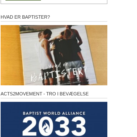
HVAD ER BAPTISTER?
Hvad
er
baptister?
ACTS2MOVEMENT - TRO I BEVÆGELSE
Acts2Movement
-
Tro
i
bevægelse