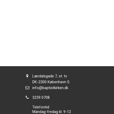
Adresse:
Lærdalsgade 7, st. tv.
Adresse:
DK-2300
København S
Send
info@baptistkirken.dk
email:
Tlf.:
3259 0708
Telefontid:
Mandag-fredag kl. 9-12