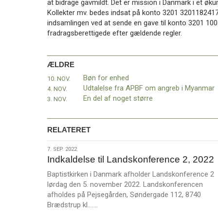
at bidrage gavmildt. Det er mission i Danmark i et øku
11.0:
Kalender
Kollekter mv. bedes indsat på konto 3201 3201182417 
12.0:
Inspiration
indsamlingen ved at sende en gave til konto 3201 100
13.0:
Værktøjskassen
fradragsberettigede efter gældende regler.
14.0:
Mission
15.0:
Om
BaptistKirken
ÆLDRE
16.0:
Kontakt
Bøn for enhed
10. NOV.
Næste
Udtalelse fra APBF om angreb i Myanmar
4. NOV.
indlæg:
En del af noget større
3. NOV.
Allan
Ibsen
fratræder
RELATERET
stilling
Forrige
indlæg:
7.
7. SEP. 2022
Bøn
Indkaldelse til Landskonference 2, 2022
sep.
for
2022
enhed
Baptistkirken i Danmark afholder Landskonference 2
lørdag den 5. november 2022. Landskonferencen
afholdes på Pejsegården, Søndergade 112, 8740
L
Brædstrup kl.……
æ