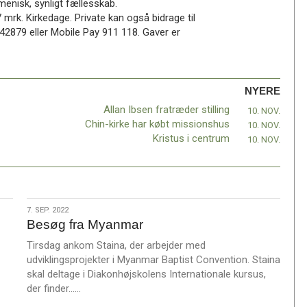
menisk, synligt fællesskab.
mrk. Kirkedage. Private kan også bidrage til
42879 eller Mobile Pay 911 118. Gaver er
NYERE
Allan Ibsen fratræder stilling
10. NOV.
Chin-kirke har købt missionshus
10. NOV.
Kristus i centrum
10. NOV.
7.
7. SEP. 2022
Besøg fra Myanmar
sep.
2022
Tirsdag ankom Staina, der arbejder med
udviklingsprojekter i Myanmar Baptist Convention. Staina
skal deltage i Diakonhøjskolens Internationale kursus,
L
der finder……
æ