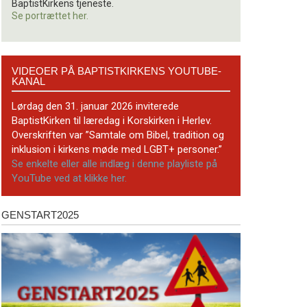
BaptistKirkens tjeneste.
Se portrættet her.
Videoer
VIDEOER PÅ BAPTISTKIRKENS YOUTUBE-
på
KANAL
BaptistKirkens
YouTube-
Lørdag den 31. januar 2026 inviterede
kanal
BaptistKirken til læredag i Korskirken i Herlev.
Overskriften var ”Samtale om Bibel, tradition og
inklusion i kirkens møde med LGBT+ personer.”
Se enkelte eller alle indlæg i denne playliste på
YouTube ved at klikke her.
GENSTART2025
Genstart2025